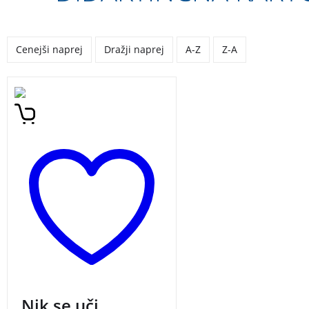
Cenejši naprej
Dražji naprej
A-Z
Z-A
Nauči se zavezati svoje
vezalke. Nikovi prijatelji ti
bodo pomagali. Vezalke
zaveži kar na knjižici. Tako
bodo slike ves čas pred
teboj.
Nik se uči