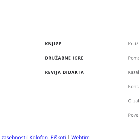
KNJIGE
Knjiž
DRUŽABNE IGRE
Pom
REVIJA DIDAKTA
Kaza
Kont
O za
Pove
a zasebnosti
|
Kolofon
|
Piškoti
|
Webtim