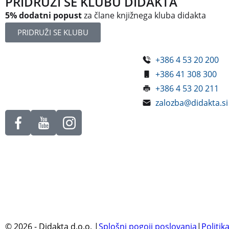
PRIDRUŽI SE KLUBU DIDAKTA
5% dodatni popust
za člane knjižnega kluba didakta
PRIDRUŽI SE KLUBU
+386 4 53 20 200
Železniška ulica 5
+386 41 308 300
4248 Lesce
+386 4 53 20 211
Slovenija
zalozba@didakta.si
©
2026
- Didakta d.o.o.
|
Splošni pogoji poslovanja
|
Politik