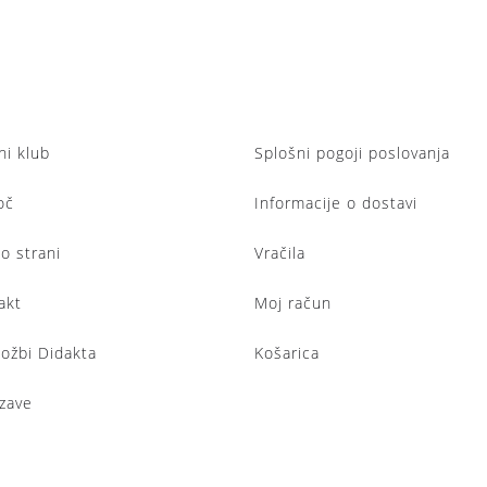
ni klub
Splošni pogoji poslovanja
oč
Informacije o dostavi
lo strani
Vračila
akt
Moj račun
ložbi Didakta
Košarica
zave