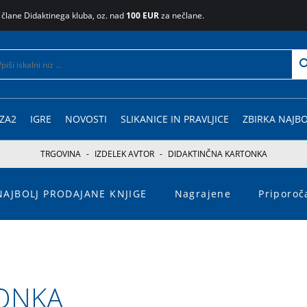
 člane Didaktinega kluba, oz. nad
100 EUR
za nečlane.
ZA2
IGRE
NOVOSTI
SLIKANICE IN PRAVLJICE
ZBIRKA NAJBO
TRGOVINA
-
IZDELEK AVTOR
-
DIDAKTINČNA KARTONKA
NAJBOLJ PRODAJANE KNJIGE
Nagrajene
Priporo
ONKA