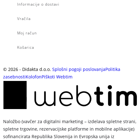
Informacije o dostavi
Vračila
Moj račun
Košarica
©
2026
- Didakta d.o.o.
Splošni pogoji poslovanja
Politika
zasebnosti
Kolofon
Piškoti
Webtim
Naložbo (vavčer za digitalni marketing – izdelava spletne strani,
spletne trgovine, rezervacijske platforme in mobilne aplikacije)
sofinancirata Republika Slovenija in Evropska unija iz