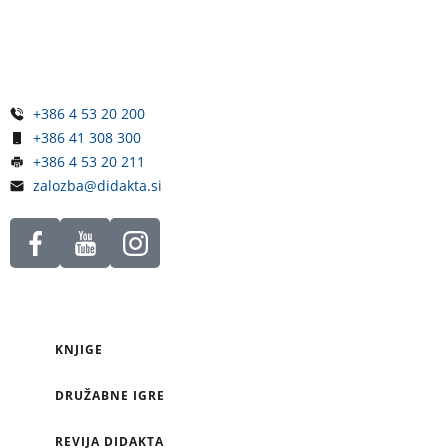
Železniška ulica 5
4248 Lesce
Slovenija
+386 4 53 20 200
+386 41 308 300
+386 4 53 20 211
zalozba@didakta.si
KNJIGE
DRUŽABNE IGRE
REVIJA DIDAKTA