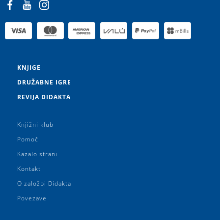
KNJIGE
DRUŽABNE IGRE
REVIJA DIDAKTA
Knjižni klub
Pomoč
Kazalo strani
Kontakt
O založbi Didakta
Povezave