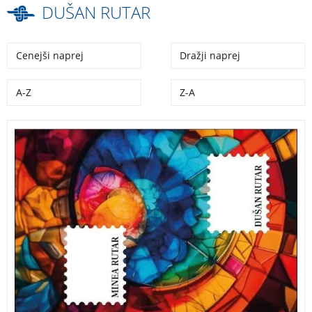
DUŠAN RUTAR
Cenejši naprej
Dražji naprej
A-Z
Z-A
Knjiga
(Ne) dovolj dobra
– pogovori o trudu, uspehu
in drugih mitih o sreči ne ustvarja bližnjic in ne nosi
sladkobnih besed. Od bralcev zahteva pristnost in
prisotnost. Vabi nas, da v tišini in v stiku s seboj
prisluhnemo zvenu njenih strani. Ob potapljanju skozi
večplastnost samospraševanja, razmišljanja in
odzivanja znotraj dialoga dveh: hčere in očeta,
spoznavamo njune notranje svetove, globine
doživljanja, barvitost čutenja in odkrivamo razkrite
razpoke senc esence odnosov in življenja. (Julija Pelc)
DUŠAN RUTAR MINEA RUTAR NEDOVOLJ DOBRA