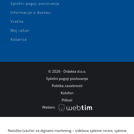
Splošni pogoji poslovanja
Informacije o dostavi
Vračila
Moj račun
Košarica
©
2026
- Didakta d.o.o.
Splošni pogoji poslovanja
Politika zasebnosti
Kolofon
Piškoti
Webtim
Naložbo (vavčer za digitalni marketing – izdelava spletne strani, spletne