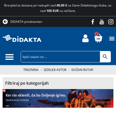
Brezplačna dostava pri nakupih nad
40,00 €
za člane Didaktinega kluba, oz.
nad
100 EUR
za nečlane.
DIDAKTA predstavitev
0
TRGOVINA
-
IZDELEK AVTOR
-
DUŠAN RUTAR
Filtriraj po kategorijah