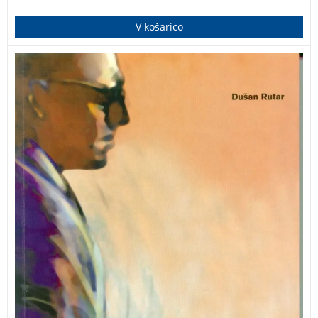
V košarico
Praktični priročnik za učitelje, ki odstira njihovo vlogo v
šoli, odnose s šolskim okoljem, dialoško šolo …