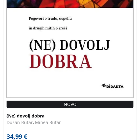
NOVO
(Ne) dovolj dobra
Dušan Rutar
,
Minea Rutar
34,99
€