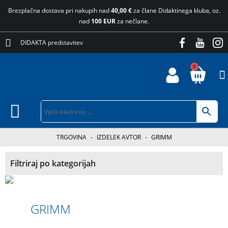
Brezplačna dostava pri nakupih nad
40,00 €
za člane Didaktinega kluba, oz.
nad
100 EUR
za nečlane.
DIDAKTA predstavitev
0
TRGOVINA
-
IZDELEK AVTOR
-
GRIMM
Filtriraj po kategorijah
GRIMM