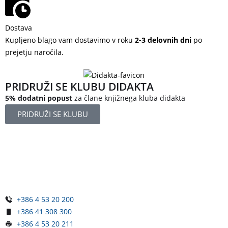
Dostava
Kupljeno blago vam dostavimo v roku
2-3 delovnih dni
po
prejetju naročila.
PRIDRUŽI SE KLUBU DIDAKTA
5% dodatni popust
za člane knjižnega kluba didakta
PRIDRUŽI SE KLUBU
Železniška ulica 5
4248 Lesce
Slovenija
+386 4 53 20 200
+386 41 308 300
+386 4 53 20 211