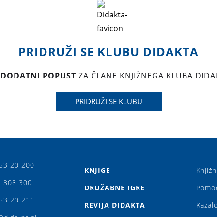
PRIDRUŽI SE KLUBU DIDAKTA
 DODATNI POPUST
ZA ČLANE KNJIŽNEGA KLUBA DIDA
PRIDRUŽI SE KLUBU
53 20 200
KNJIGE
Knjižn
 308 300
DRUŽABNE IGRE
Pomo
53 20 211
REVIJA DIDAKTA
Kazalo