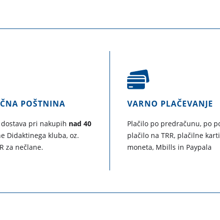
AČNA POŠTNINA
VARNO PLAČEVANJE
 dostava pri nakupih
nad 40
Plačilo po predračunu, po po
e Didaktinega kluba, oz.
plačilo na TRR, plačilne kart
R za nečlane.
moneta, Mbills in Paypala