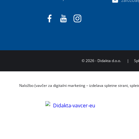
zalozba
©
2026
- Didakta d.o.o.
|
Sp
Naložbo (vavčer za digitalni marketing – izdelava spletne strani, splet