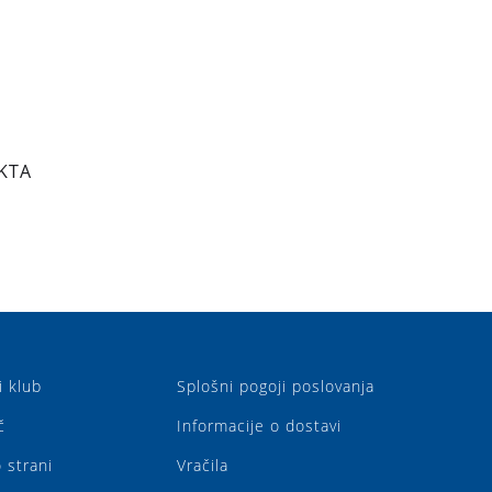
KTA
i klub
Splošni pogoji poslovanja
č
Informacije o dostavi
 strani
Vračila