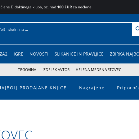
 člane Didaktinega kluba, oz. nad
100 EUR
za nečlane.
ZA2
IGRE
NOVOSTI
SLIKANICE IN PRAVLJICE
ZBIRKA NAJBO
TRGOVINA
-
IZDELEK AVTOR
-
HELENA MEDEN VRTOVEC
NAJBOLJ PRODAJANE KNJIGE
Nagrajene
Priporo
TOVEC