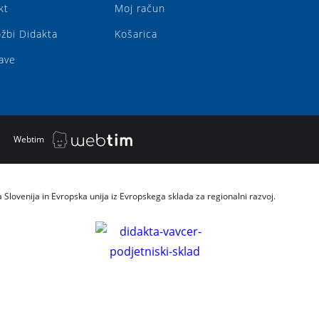
kt
Moj račun
ožbi Didakta
Košarica
ave
|
Webtim
a Slovenija in Evropska unija iz Evropskega sklada za regionalni razvoj.