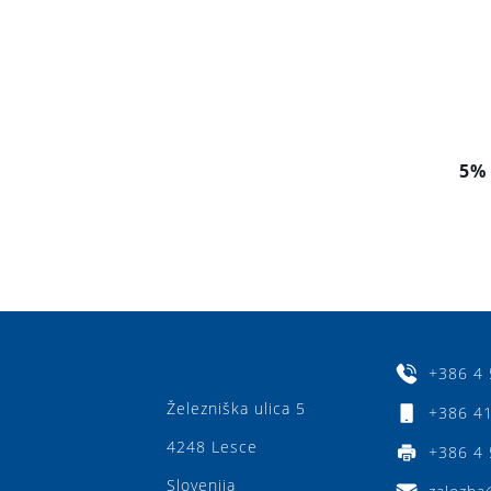
5%
+386 4 
Železniška ulica 5
+386 41
4248 Lesce
+386 4 
Slovenija