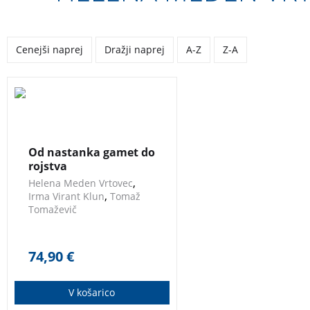
Cenejši naprej
Dražji naprej
A-Z
Z-A
Oploditev z biomedicinsko
pomočjo: Teoretični in
slikovni prikaz nastanka
Od nastanka gamet do
gamet, zgradbe gamet in
rojstva
tehnik oploditve z
,
Helena Meden Vrtovec
biomedicinsko pomočjo.
,
Irma Virant Klun
Tomaž
Tomaževič
74,90
€
V košarico