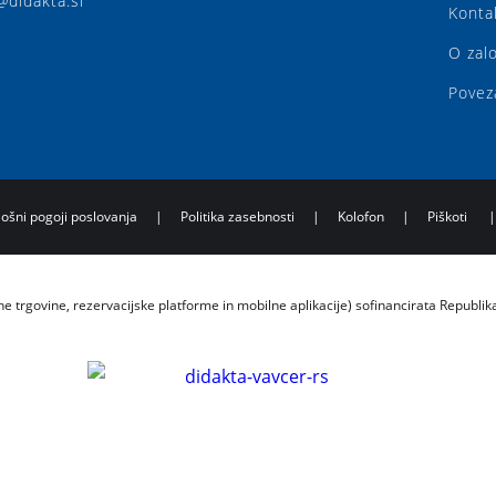
@didakta.si
Konta
O zal
Povez
lošni pogoji poslovanja
|
Politika zasebnosti
|
Kolofon
|
Piškoti
ne trgovine, rezervacijske platforme in mobilne aplikacije) sofinancirata Republik