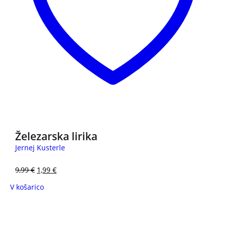
3 za 2
Železarska lirika
Jernej Kusterle
9,99
€
1,99
€
V košarico