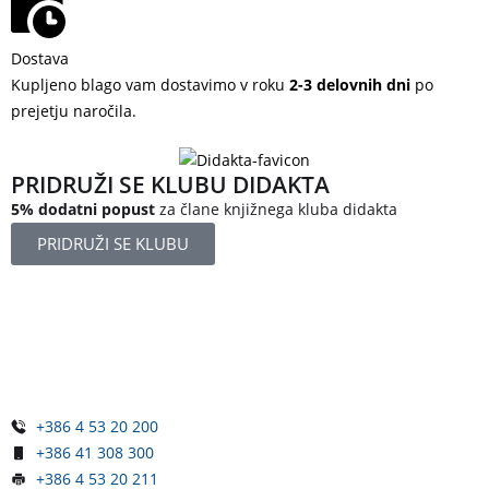
Dostava
Kupljeno blago vam dostavimo v roku
2-3 delovnih dni
po
prejetju naročila.
PRIDRUŽI SE KLUBU DIDAKTA
5% dodatni popust
za člane knjižnega kluba didakta
PRIDRUŽI SE KLUBU
Železniška ulica 5
4248 Lesce
Slovenija
+386 4 53 20 200
+386 41 308 300
+386 4 53 20 211