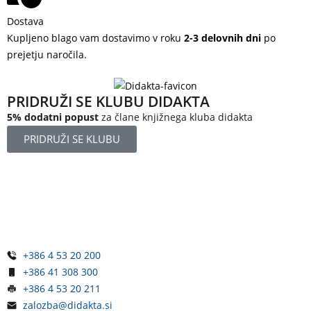
Dostava
Kupljeno blago vam dostavimo v roku
2-3 delovnih dni
po
prejetju naročila.
PRIDRUŽI SE KLUBU DIDAKTA
5% dodatni popust
za člane knjižnega kluba didakta
PRIDRUŽI SE KLUBU
Železniška ulica 5
4248 Lesce
Slovenija
+386 4 53 20 200
+386 41 308 300
+386 4 53 20 211
zalozba@didakta.si