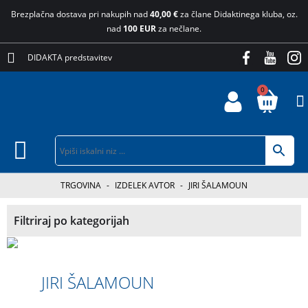
Brezplačna dostava pri nakupih nad
40,00 €
za člane Didaktinega kluba, oz.
nad
100 EUR
za nečlane.
DIDAKTA predstavitev
0
TRGOVINA
-
IZDELEK AVTOR
-
JIRI ŠALAMOUN
Filtriraj po kategorijah
JIRI ŠALAMOUN