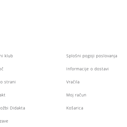
ni klub
Splošni pogoji poslovanja
oč
Informacije o dostavi
lo strani
Vračila
akt
Moj račun
ložbi Didakta
Košarica
zave