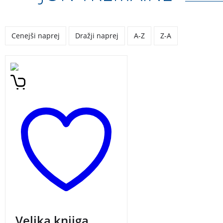
Cenejši naprej
Dražji naprej
A-Z
Z-A
Abrakadabra, čira čara! Ta
čudovita knjiga najboljših
čarobnih trikov ti bo
pomagala, da boš postal
novi Houdini!
Velika knjiga