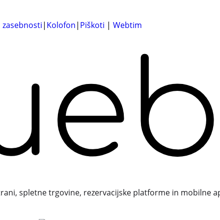
a zasebnosti
|
Kolofon
|
Piškoti
|
Webtim
trani, spletne trgovine, rezervacijske platforme in mobilne a