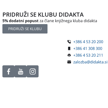
PRIDRUŽI SE KLUBU DIDAKTA
5% dodatni popust
za člane knjižnega kluba didakta
PRIDRUŽI SE KLUBU
+386 4 53 20 200
Železniška ulica 5
+386 41 308 300
4248 Lesce
+386 4 53 20 211
Slovenija
zalozba@didakta.si