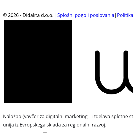
©
2026
- Didakta d.o.o.
|
Splošni pogoji poslovanja
|
Politik
Naložbo (vavčer za digitalni marketing – izdelava spletne s
unija iz Evropskega sklada za regionalni razvoj.