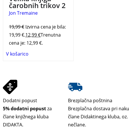
čarobnih trikov 2
Jon Tremaine
19,99
€
Izvirna cena je bila:
19,99 €.
12,99
€
Trenutna
cena je: 12,99 €.
V košarico
Dodatni popust
Brezplačna poštnina
5% dodatni popust
za
Brezplačna dostava pri nak
člane knjižnega kluba
člane Didaktinega kluba, oz
DIDAKTA.
nečlane.