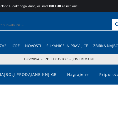
 člane Didaktinega kluba, oz. nad
100 EUR
za nečlane.
ZA2
IGRE
NOVOSTI
SLIKANICE IN PRAVLJICE
ZBIRKA NAJBO
TRGOVINA
-
IZDELEK AVTOR
-
JON TREMAINE
NAJBOLJ PRODAJANE KNJIGE
Nagrajene
Priporo