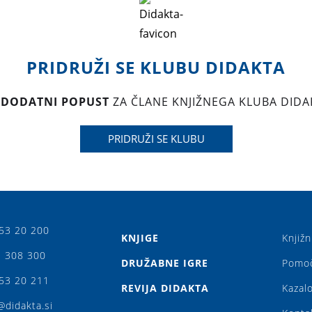
PRIDRUŽI SE KLUBU DIDAKTA
 DODATNI POPUST
ZA ČLANE KNJIŽNEGA KLUBA DIDA
PRIDRUŽI SE KLUBU
53 20 200
KNJIGE
Knjižn
 308 300
DRUŽABNE IGRE
Pomo
53 20 211
REVIJA DIDAKTA
Kazalo
@didakta.si