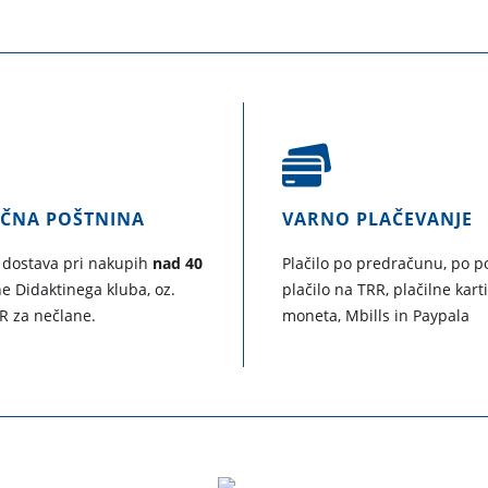
AČNA POŠTNINA
VARNO PLAČEVANJE
 dostava pri nakupih
nad 40
Plačilo po predračunu, po po
e Didaktinega kluba, oz.
plačilo na TRR, plačilne kart
R za nečlane.
moneta, Mbills in Paypala