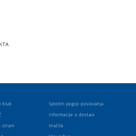
KTA
i klub
Splošni pogoji poslovanja
č
Informacije o dostavi
 strani
Vračila