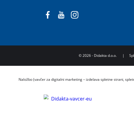
©
2026
- Didakta d.o.o.
|
Sp
Naložbo (vavčer za digitalni marketing – izdelava spletne strani, splet