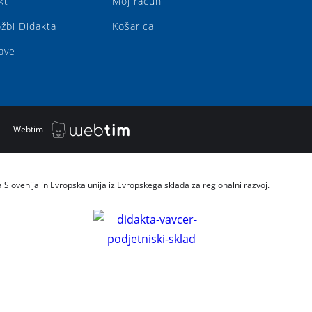
kt
Moj račun
ožbi Didakta
Košarica
ave
|
Webtim
a Slovenija in Evropska unija iz Evropskega sklada za regionalni razvoj.