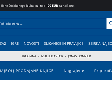
 člane Didaktinega kluba, oz. nad
100 EUR
za nečlane.
ZA2
IGRE
NOVOSTI
SLIKANICE IN PRAVLJICE
ZBIRKA NAJBO
TRGOVINA
-
IZDELEK AVTOR
-
JONAS BONNIER
NAJBOLJ PRODAJANE KNJIGE
Nagrajene
Priporo