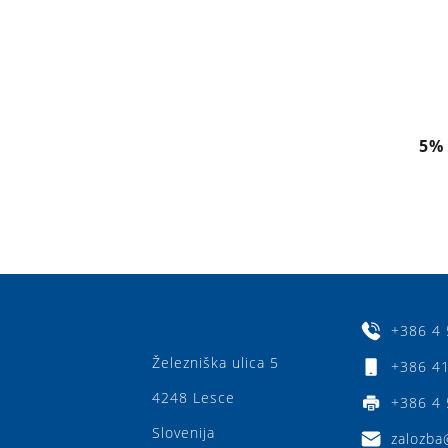
5%
+386 4 
Železniška ulica 5
+386 41
4248 Lesce
+386 4 
Slovenija
zalozba