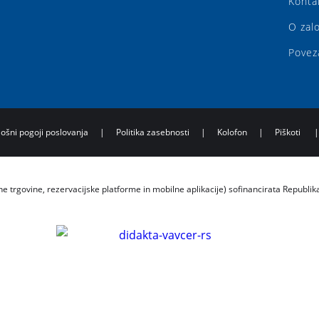
Konta
O zal
Povez
lošni pogoji poslovanja
|
Politika zasebnosti
|
Kolofon
|
Piškoti
ne trgovine, rezervacijske platforme in mobilne aplikacije) sofinancirata Republik