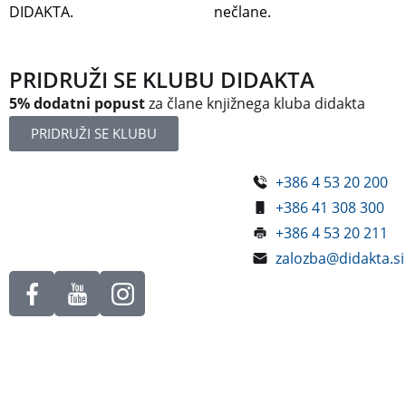
DIDAKTA.
nečlane.
PRIDRUŽI SE KLUBU DIDAKTA
5% dodatni popust
za člane knjižnega kluba didakta
PRIDRUŽI SE KLUBU
+386 4 53 20 200
Železniška ulica 5
+386 41 308 300
4248 Lesce
+386 4 53 20 211
Slovenija
zalozba@didakta.si