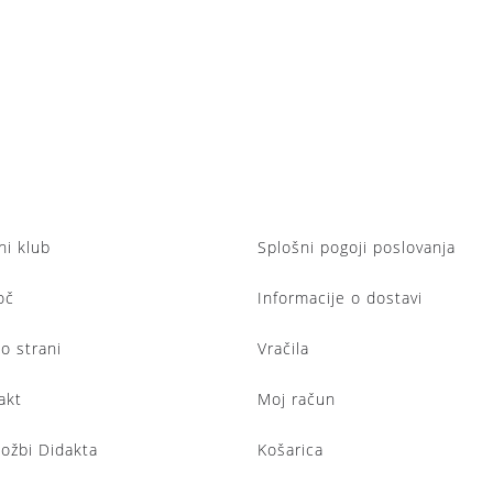
ni klub
Splošni pogoji poslovanja
oč
Informacije o dostavi
lo strani
Vračila
akt
Moj račun
ložbi Didakta
Košarica