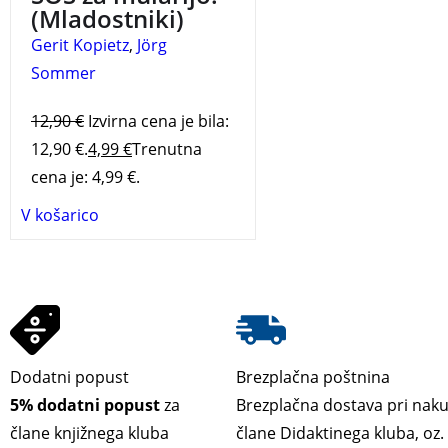
(Mladostniki)
Gerit Kopietz
,
Jörg
Sommer
12,90
€
Izvirna cena je bila:
12,90 €.
4,99
€
Trenutna
cena je: 4,99 €.
V košarico
Dodatni popust
Brezplačna poštnina
5% dodatni popust
za
Brezplačna dostava pri nak
člane knjižnega kluba
člane Didaktinega kluba, oz