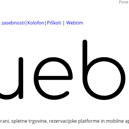
Pove
a zasebnosti
|
Kolofon
|
Piškoti
|
Webtim
trani, spletne trgovine, rezervacijske platforme in mobilne a