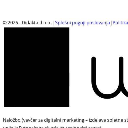
©
2026
- Didakta d.o.o.
|
Splošni pogoji poslovanja
|
Politik
Naložbo (vavčer za digitalni marketing – izdelava spletne s
unija iz Evropskega sklada za regionalni razvoj.