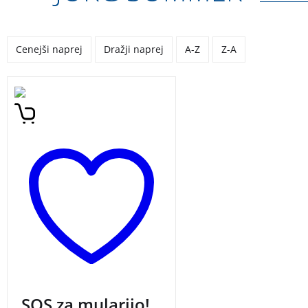
Cenejši naprej
Dražji naprej
A-Z
Z-A
Praktični priročnik za
mlade, ki odgovarja na vsa
mogoča vprašanja, ki tarejo
mladostnike. Ena od knjig
iz zbirke Mladostniki.
SOS za mularijo!