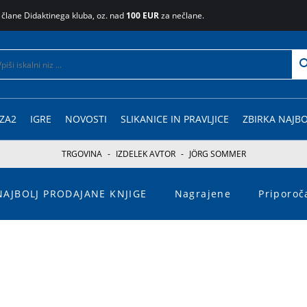
 člane Didaktinega kluba, oz. nad
100 EUR
za nečlane.
ZA2
IGRE
NOVOSTI
SLIKANICE IN PRAVLJICE
ZBIRKA NAJBO
TRGOVINA
-
IZDELEK AVTOR
-
JÖRG SOMMER
NAJBOLJ PRODAJANE KNJIGE
Nagrajene
Priporo