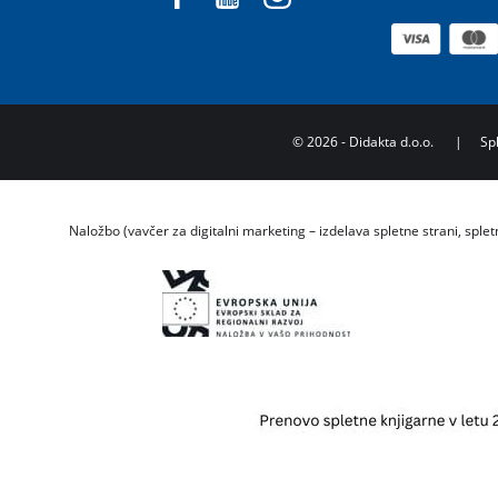
©
2026
- Didakta d.o.o.
|
Sp
Naložbo (vavčer za digitalni marketing – izdelava spletne strani, splet