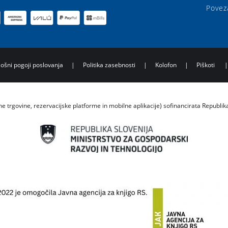
Povez
lošni pogoji poslovanja
|
Politika zasebnosti
|
Kolofon
|
Piškoti
ne trgovine, rezervacijske platforme in mobilne aplikacije) sofinancirata Republik