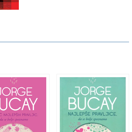
em klasičnih
S pravljicami spoznajte
ic v Bucayevi
sebe
eki – z
Klasične pravljice že več
uzivnim uvodom!
rodov spremljajo več
i stavek, s katerim se
milijonov deklic in dečkov
jo pravljice, Nekoč
po vsem svetu. Toda tudi
vnimi časi, me
ko odrastemo, pravi Jorge