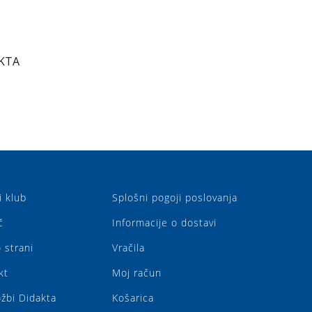
KTA
i klub
Splošni pogoji poslovanja
č
Informacije o dostavi
 strani
Vračila
kt
Moj račun
ožbi Didakta
Košarica