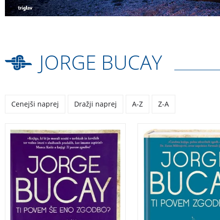
JORGE BUCAY
Cenejši naprej
Dražji naprej
A-Z
Z-A
Nihče ne more narediti
Nihče ne more nared
zate, kar lahko sam narediš
zate, kar lahko sam 
zase. Argentinec Jorge
zase. Argentinec Jor
Bucay, mojster
Bucay, mojster
pripovedovanja zdravilnih
pripovedovanja zdra
zgodb, je eden najbolj
zgodb, je eden najbo
priljubljenih in branih
priljubljenih in bran