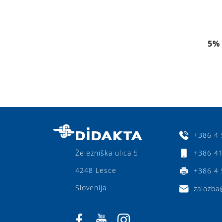
5%
+386 4 
+386 41
Železniška ulica 5
4248 Lesce
+386 4 
Slovenija
zalozba