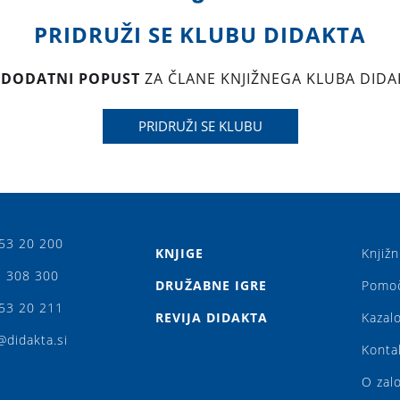
PRIDRUŽI SE KLUBU DIDAKTA
 DODATNI POPUST
ZA ČLANE KNJIŽNEGA KLUBA DIDA
PRIDRUŽI SE KLUBU
53 20 200
KNJIGE
Knjižn
 308 300
DRUŽABNE IGRE
Pomo
53 20 211
REVIJA DIDAKTA
Kazalo
@didakta.si
Konta
O zal