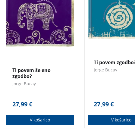
psihoterapevtov na svetu.
psihoterapevtov na 
“Knjiga, ki bi jo morali
nositi v torbicah in kovčkih
ter vedno imeti v službenih
predalih, kot imamo
aspirin!” Manca Košir
Ti povem zgodbo
Ti povem še eno
Jorge Bucay
zgodbo?
Jorge Bucay
27,99
€
27,99
€
V košarico
V košarico