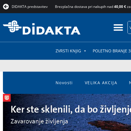
DIDAKTA predstavitev
Brezplačna dostava pri nakupih nad
40,00 €
za
ZVRSTI KNJIG
POLETNO BRANJE 3
Novosti
VELIKA AKCIJA