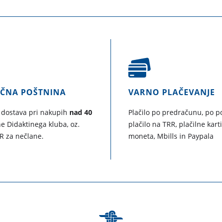
AČNA POŠTNINA
VARNO PLAČEVANJE
 dostava pri nakupih
nad 40
Plačilo po predračunu, po po
e Didaktinega kluba, oz.
plačilo na TRR, plačilne kart
R za nečlane.
moneta, Mbills in Paypala