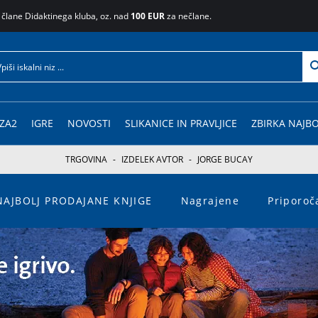
 člane Didaktinega kluba, oz. nad
100 EUR
za nečlane.
ZA2
IGRE
NOVOSTI
SLIKANICE IN PRAVLJICE
ZBIRKA NAJBO
TRGOVINA
-
IZDELEK AVTOR
-
JORGE BUCAY
NAJBOLJ PRODAJANE KNJIGE
Nagrajene
Priporo