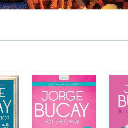
iti
Nova knjiga priljubljenega
Še sed
narediš
terapevta in
pravlj
ge
pripovedovalca zdravilnih
preobl
zgodb. Jorge Bucay je eden
ekskl
vilnih
najbolj priljubljenih in
»Slovit
lj
branih psihoterapevtov na
začenja
ih
svetu.
pred da