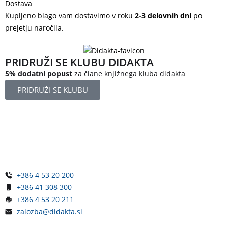
Dostava
Kupljeno blago vam dostavimo v roku
2-3 delovnih dni
po
prejetju naročila.
PRIDRUŽI SE KLUBU DIDAKTA
5% dodatni popust
za člane knjižnega kluba didakta
PRIDRUŽI SE KLUBU
Železniška ulica 5
4248 Lesce
Slovenija
+386 4 53 20 200
+386 41 308 300
+386 4 53 20 211
zalozba@didakta.si