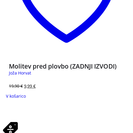
Molitev pred plovbo (ZADNJI IZVODI)
Joža Horvat
19,90
€
9,99
€
V košarico