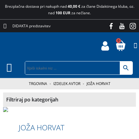
Brezplačna dostava pri nakupih nad
40,00 €
za člane Didaktinega kluba, oz.
nad
100 EUR
za nečlane.
DIDAKTA predstavitev
0
TRGOVINA
-
IZDELEK AVTOR
-
JOŽA HORVAT
Filtriraj po kategorijah
JOŽA HORVAT