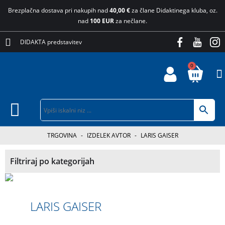
Brezplačna dostava pri nakupih nad
40,00 €
za člane Didaktinega kluba, oz.
nad
100 EUR
za nečlane.
DIDAKTA predstavitev
0
TRGOVINA
-
IZDELEK AVTOR
-
LARIS GAISER
Filtriraj po kategorijah
LARIS GAISER