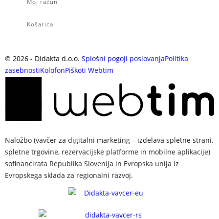
Moj račun
Košarica
©
2026
- Didakta d.o.o.
Splošni pogoji poslovanja
Politika
zasebnosti
Kolofon
Piškoti
Webtim
Naložbo (vavčer za digitalni marketing – izdelava spletne strani,
spletne trgovine, rezervacijske platforme in mobilne aplikacije)
sofinancirata Republika Slovenija in Evropska unija iz
Evropskega sklada za regionalni razvoj.