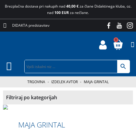
Brezplačna dostava pri nakupih nad
40,00 €
za člane Didaktinega kluba, oz.
nad
100 EUR
za nečlane.
DIDAKTA predstavitev
0
TRGOVINA
-
IZDELEK AVTOR
-
MAJA GRINTAL
Filtriraj po kategorijah
MAJA GRINTAL