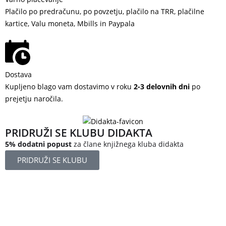
Plačilo po predračunu, po povzetju, plačilo na TRR, plačilne
kartice, Valu moneta, Mbills in Paypala
Dostava
Kupljeno blago vam dostavimo v roku
2-3 delovnih dni
po
prejetju naročila.
PRIDRUŽI SE KLUBU DIDAKTA
5% dodatni popust
za člane knjižnega kluba didakta
PRIDRUŽI SE KLUBU
Železniška ulica 5
4248 Lesce
Slovenija