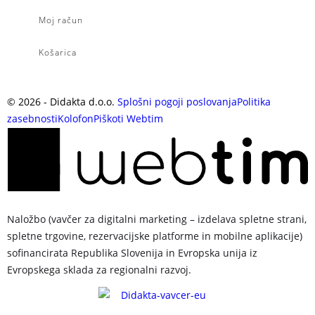
Moj račun
Košarica
©
2026
- Didakta d.o.o.
Splošni pogoji poslovanja
Politika
zasebnosti
Kolofon
Piškoti
Webtim
Naložbo (vavčer za digitalni marketing – izdelava spletne strani,
spletne trgovine, rezervacijske platforme in mobilne aplikacije)
sofinancirata Republika Slovenija in Evropska unija iz
Evropskega sklada za regionalni razvoj.