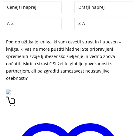
Cenejši naprej
Dražji naprej
A-Z
Z-A
Pod do užitka je knjiga, ki vam osvetli strast in ljubezen –
knjiga, ki vas ne more pustiti hladne! Ste pripravljeni
spremeniti svoje ljubezensko življenje in vedno znova
občutiti iskrico strasti? Si želite globlje povezanosti s
partnerjem, ali pa zgraditi samozavest neustavljive
osebnosti?
Maja Grintal Pot do užitka: Zadovolji sebe, njega,
njo in vaju