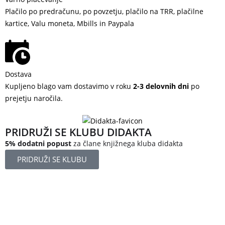
Plačilo po predračunu, po povzetju, plačilo na TRR, plačilne
kartice, Valu moneta, Mbills in Paypala
Dostava
Kupljeno blago vam dostavimo v roku
2-3 delovnih dni
po
prejetju naročila.
PRIDRUŽI SE KLUBU DIDAKTA
5% dodatni popust
za člane knjižnega kluba didakta
PRIDRUŽI SE KLUBU
Železniška ulica 5
4248 Lesce
Slovenija