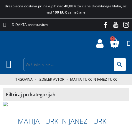
Brezplačna dostava pri nakupih nad
40,00 €
za člane Didaktinega kluba, oz.
nad
100 EUR
za nečlane.
DIDAKTA predstavitev
0
TRGOVINA
-
IZDELEK AVTOR
-
MATIJA TURK IN JANEZ TURK
Filtriraj po kategorijah
MATIJA TURK IN JANEZ TURK