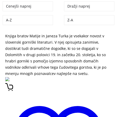
Cenejši naprej
Dražji naprej
A-Z
Z-A
Knjiga bratov Matije in Janeza Turka je vsekakor novost v
slovenski gorniški literaturi. V njej opisujeta zanimive,
dostikrat tudi dramatične dogodke, ki so se dogajali v
Dolomitih v drugi polovici 19. in začetku 20. stoletja, ko so
hrabri gorniki s pomočjo izjemno sposobnih domačih
vodnikov odkrivali vrhove tega čudovitega gorstva, ki je po
mnenju mnogih poznavalcev najlepše na svetu.