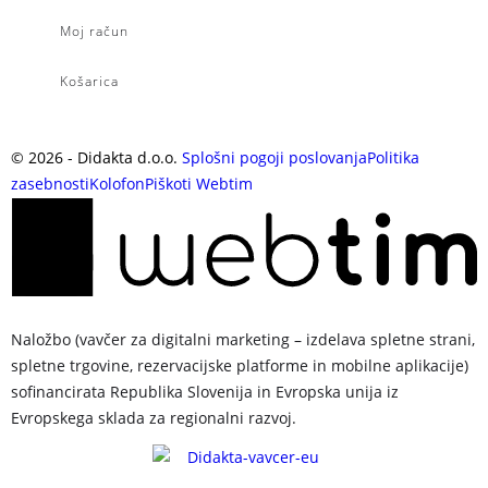
Moj račun
Košarica
©
2026
- Didakta d.o.o.
Splošni pogoji poslovanja
Politika
zasebnosti
Kolofon
Piškoti
Webtim
Naložbo (vavčer za digitalni marketing – izdelava spletne strani,
spletne trgovine, rezervacijske platforme in mobilne aplikacije)
sofinancirata Republika Slovenija in Evropska unija iz
Evropskega sklada za regionalni razvoj.