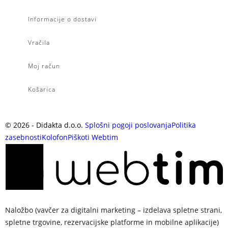
Informacije o dostavi
Vračila
Moj račun
Košarica
©
2026
- Didakta d.o.o.
Splošni pogoji poslovanja
Politika
zasebnosti
Kolofon
Piškoti
Webtim
Naložbo (vavčer za digitalni marketing – izdelava spletne strani,
spletne trgovine, rezervacijske platforme in mobilne aplikacije)