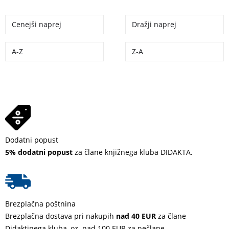
Cenejši naprej
Dražji naprej
A-Z
Z-A
Dodatni popust
5% dodatni popust
za člane knjižnega kluba DIDAKTA.
Brezplačna poštnina
Brezplačna dostava pri nakupih
nad 40 EUR
za člane
Didaktinega kluba, oz. nad 100 EUR za nečlane.