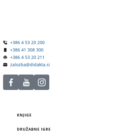
Železniška ulica 5
4248 Lesce
Slovenija
+386 4 53 20 200
+386 41 308 300
+386 4 53 20 211
zalozba@didakta.si
KNJIGE
DRUŽABNE IGRE