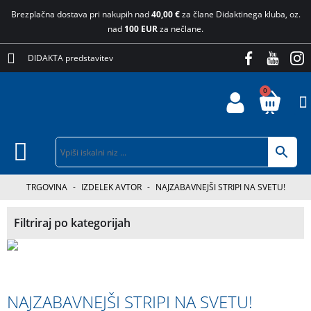
Brezplačna dostava pri nakupih nad
40,00 €
za člane Didaktinega kluba, oz.
nad
100 EUR
za nečlane.
DIDAKTA predstavitev
0
TRGOVINA
-
IZDELEK AVTOR
-
NAJZABAVNEJŠI STRIPI NA SVETU!
Filtriraj po kategorijah
NAJZABAVNEJŠI STRIPI NA SVETU!