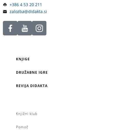
+386 4 53 20 211
zalozba@didakta.si
KNJIGE
DRUŽABNE IGRE
REVIJA DIDAKTA
Knjižni klub
Pomoč