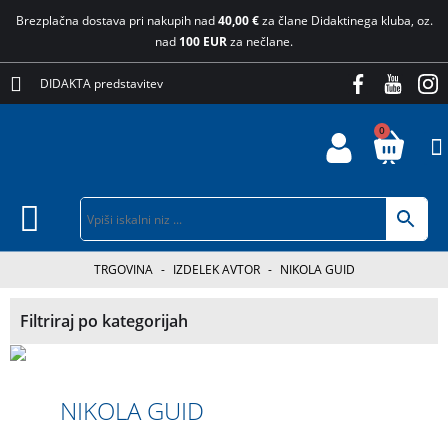
Brezplačna dostava pri nakupih nad
40,00 €
za člane Didaktinega kluba, oz.
nad
100 EUR
za nečlane.
DIDAKTA predstavitev
0
TRGOVINA
-
IZDELEK AVTOR
-
NIKOLA GUID
Filtriraj po kategorijah
NIKOLA GUID