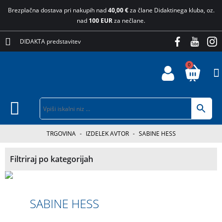
Brezplačna dostava pri nakupih nad
40,00 €
za člane Didaktinega kluba, oz.
nad
100 EUR
za nečlane.
DIDAKTA predstavitev
0
TRGOVINA
-
IZDELEK AVTOR
-
SABINE HESS
Filtriraj po kategorijah
SABINE HESS