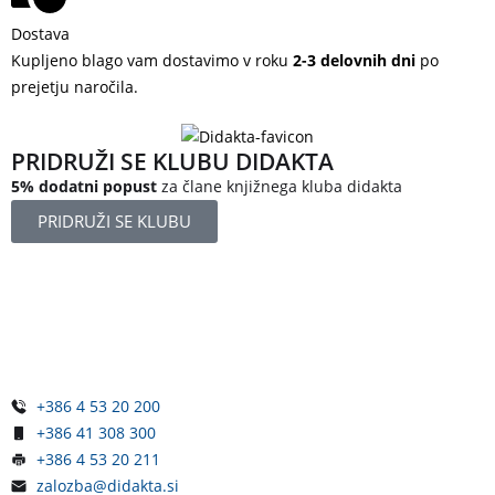
Dostava
Kupljeno blago vam dostavimo v roku
2-3 delovnih dni
po
prejetju naročila.
PRIDRUŽI SE KLUBU DIDAKTA
5% dodatni popust
za člane knjižnega kluba didakta
PRIDRUŽI SE KLUBU
Železniška ulica 5
4248 Lesce
Slovenija
+386 4 53 20 200
+386 41 308 300
+386 4 53 20 211
zalozba@didakta.si