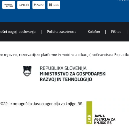
lošni pogoji poslovanja
|
Politika zasebnosti
|
Kolofon
|
Piškoti
ne trgovine, rezervacijske platforme in mobilne aplikacije) sofinancirata Republik