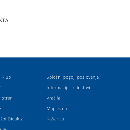
KTA
i klub
Splošni pogoji poslovanja
č
Informacije o dostavi
 strani
Vračila
kt
Moj račun
ožbi Didakta
Košarica
ave