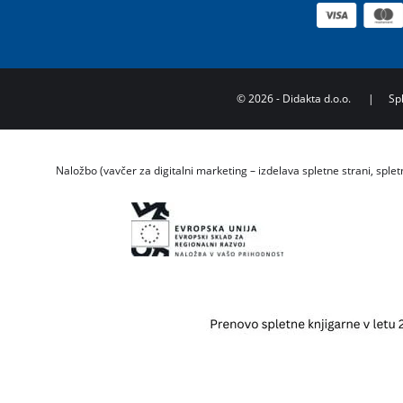
©
2026
- Didakta d.o.o.
|
Sp
Naložbo (vavčer za digitalni marketing – izdelava spletne strani, splet