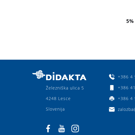
5%
+386 4 
+386 41
Železniška ulica 5
4248 Lesce
+386 4 
Slovenija
zalozba