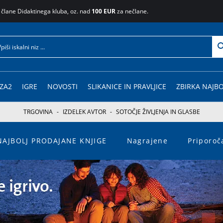
 člane Didaktinega kluba, oz. nad
100 EUR
za nečlane.
ZA2
IGRE
NOVOSTI
SLIKANICE IN PRAVLJICE
ZBIRKA NAJBO
TRGOVINA
-
IZDELEK AVTOR
-
SOTOČJE ŽIVLJENJA IN GLASBE
NAJBOLJ PRODAJANE KNJIGE
Nagrajene
Priporo