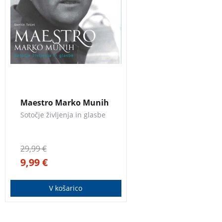
3 za 2
Maestro Marko Munih
Sotočje življenja in glasbe
29,99
€
9,99
€
V košarico