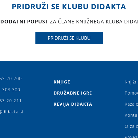
PRIDRUŽI SE KLUBU DIDAKTA
 DODATNI POPUST
ZA ČLANE KNJIŽNEGA KLUBA DIDA
PRIDRUŽI SE KLUBU
53 20 200
KNJIGE
Knjižn
 308 300
DRUŽABNE IGRE
Pomo
53 20 211
REVIJA DIDAKTA
Kazalo
@didakta.si
Konta
O zal
Povez