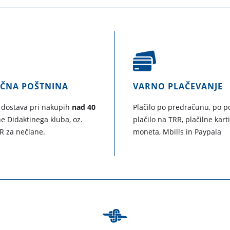
AČNA POŠTNINA
VARNO PLAČEVANJE
 dostava pri nakupih
nad 40
Plačilo po predračunu, po po
e Didaktinega kluba, oz.
plačilo na TRR, plačilne kart
R za nečlane.
moneta, Mbills in Paypala