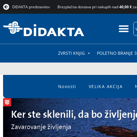
DIDAKTA predstavitev
Brezplačna dostava pri nakupih nad
40,00 €
za
ZVRSTI KNJIG
POLETNO BRANJE 3
Novosti
VELIKA AKCIJA