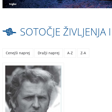
SOTOČJE ŽIVLJENJA 
Cenejši naprej
Dražji naprej
A-Z
Z-A
Darilna monografija ob
umetnikovi 80-letnici, ki je
v slovensko glasbeno
zgodovino 20. stoletja
vpisan najprej in
najbogateje kot orkestrski
in zborovski dirigent.