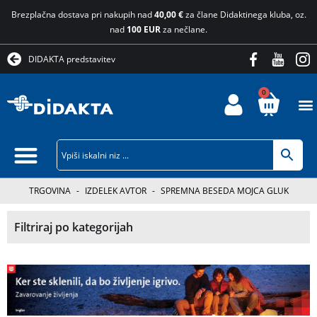
Brezplačna dostava pri nakupih nad
40,00 €
za člane Didaktinega kluba, oz.
nad
100 EUR
za nečlane.
DIDAKTA predstavitev
0
TRGOVINA
-
IZDELEK AVTOR
-
SPREMNA BESEDA MOJCA GLUK
Filtriraj po kategorijah