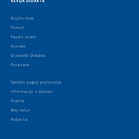
REVIJA DIDAKTA
Knjižni klub
Pomoč
Kazalo strani
Kontakt
O založbi Didakta
Povezave
Splošni pogoji poslovanja
Informacije o dostavi
Vračila
Moj račun
Košarica