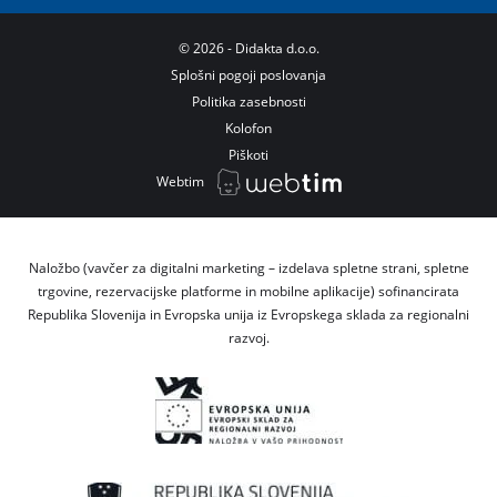
©
2026
- Didakta d.o.o.
Splošni pogoji poslovanja
Politika zasebnosti
Kolofon
Piškoti
Webtim
Naložbo (vavčer za digitalni marketing – izdelava spletne strani, spletne
trgovine, rezervacijske platforme in mobilne aplikacije) sofinancirata
Republika Slovenija in Evropska unija iz Evropskega sklada za regionalni
razvoj.