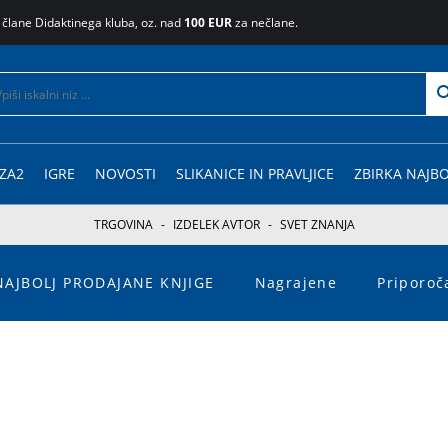
 člane Didaktinega kluba, oz. nad
100 EUR
za nečlane.
ZA2
IGRE
NOVOSTI
SLIKANICE IN PRAVLJICE
ZBIRKA NAJBO
TRGOVINA
-
IZDELEK AVTOR
-
SVET ZNANJA
NAJBOLJ PRODAJANE KNJIGE
Nagrajene
Priporo