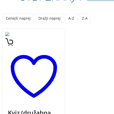
Cenejši naprej
Dražji naprej
A-Z
Z-A
S 1200 vprašanji in
odgovori igralci potujejo
skozi svet znanja, ter si
širijo obzorja iz področij
športa, glasbe, razvedrila,
geografije, zgodovine,
filma, umetnosti …
Kviz (družabna