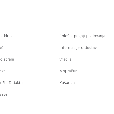
ni klub
Splošni pogoji poslovanja
oč
Informacije o dostavi
lo strani
Vračila
akt
Moj račun
ložbi Didakta
Košarica
zave