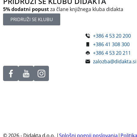
PRIDRUŽI SE KLUBU DIDAKTA
5% dodatni popust
za člane knjižnega kluba didakta
PRIDRUŽI SE KLUBU
+386 4 53 20 200
Železniška ulica 5
+386 41 308 300
4248 Lesce
+386 4 53 20 211
Slovenija
zalozba@didakta.si
©
2026
- Didakta d.o.o.
|
Splošni pogoji poslovanja
|
Politik