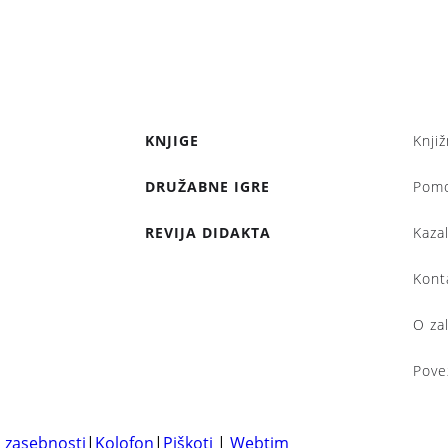
KNJIGE
Knjiž
DRUŽABNE IGRE
Pom
REVIJA DIDAKTA
Kaza
Kont
O za
Pove
a zasebnosti
|
Kolofon
|
Piškoti
|
Webtim