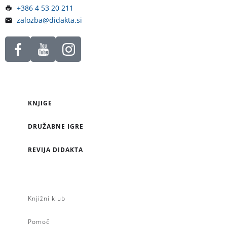
+386 4 53 20 211
zalozba@didakta.si
KNJIGE
DRUŽABNE IGRE
REVIJA DIDAKTA
Knjižni klub
Pomoč