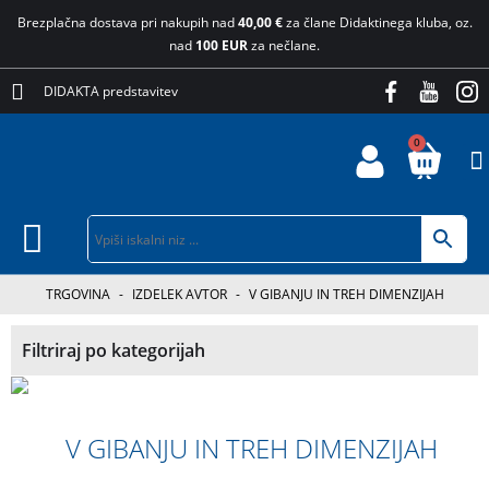
Brezplačna dostava pri nakupih nad
40,00 €
za člane Didaktinega kluba, oz.
nad
100 EUR
za nečlane.
DIDAKTA predstavitev
0
TRGOVINA
-
IZDELEK AVTOR
-
V GIBANJU IN TREH DIMENZIJAH
Filtriraj po kategorijah
V GIBANJU IN TREH DIMENZIJAH