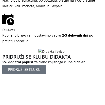
Plačilo po predračunu, po povzetju, plačilo na TRR, plačilne
kartice, Valu moneta, Mbills in Paypala
Dostava
Kupljeno blago vam dostavimo v roku
2-3 delovnih dni
po
prejetju naročila.
PRIDRUŽI SE KLUBU DIDAKTA
5% dodatni popust
za člane knjižnega kluba didakta
PRIDRUŽI SE KLUBU
Železniška ulica 5
4248 Lesce
Slovenija