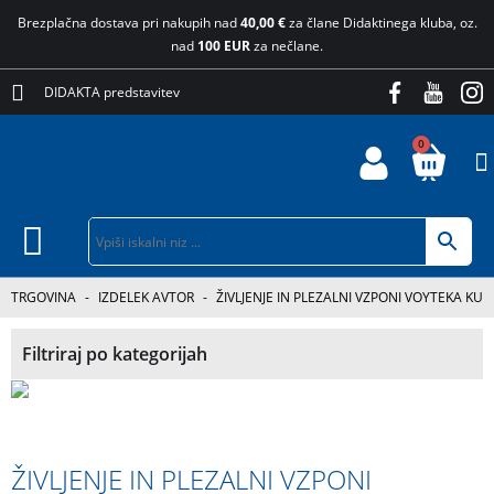
Brezplačna dostava pri nakupih nad
40,00 €
za člane Didaktinega kluba, oz.
nad
100 EUR
za nečlane.
DIDAKTA predstavitev
0
TRGOVINA
-
IZDELEK AVTOR
-
ŽIVLJENJE IN PLEZALNI VZPONI VOYTEKA KUR
Filtriraj po kategorijah
ŽIVLJENJE IN PLEZALNI VZPONI