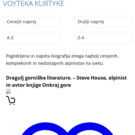
VOYTEKA KURTYKE
Cenejši naprej
Dražji naprej
A-Z
Z-A
Poglobljena in napeta biografija enega najbolj cenjenih,
kompleksnih in nedostopnih alpinistov na svetu.
Voytek
Kurtyka
– UMETNOST SVOBODE
Dragulj gorniške literature. –
Steve House
, alpinist
in avtor knjige Onkraj gore