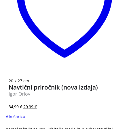
20 x 27 cm
Navtični priročnik (nova izdaja)
Igor Orlov
34,99
€
29,99
€
V košarico