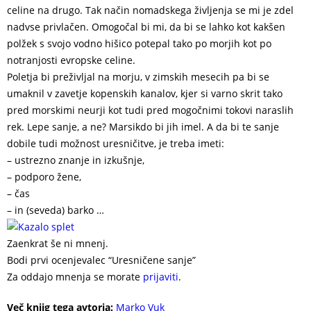
celine na drugo. Tak način nomadskega življenja se mi je zdel
nadvse privlačen. Omogočal bi mi, da bi se lahko kot kakšen
polžek s svojo vodno hišico potepal tako po morjih kot po
notranjosti evropske celine.
Poletja bi preživljal na morju, v zimskih mesecih pa bi se
umaknil v zavetje kopenskih kanalov, kjer si varno skrit tako
pred morskimi neurji kot tudi pred mogočnimi tokovi naraslih
rek. Lepe sanje, a ne? Marsikdo bi jih imel. A da bi te sanje
dobile tudi možnost uresničitve, je treba imeti:
– ustrezno znanje in izkušnje,
– podporo žene,
– čas
– in (seveda) barko …
Zaenkrat še ni mnenj.
Bodi prvi ocenjevalec “Uresničene sanje”
Za oddajo mnenja se morate
prijaviti
.
Več knjig tega avtorja:
Marko Vuk