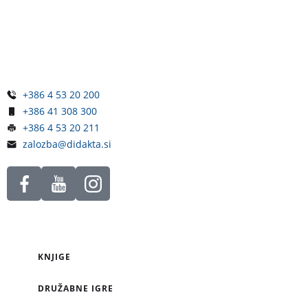
Železniška ulica 5
4248 Lesce
Slovenija
+386 4 53 20 200
+386 41 308 300
+386 4 53 20 211
zalozba@didakta.si
KNJIGE
DRUŽABNE IGRE