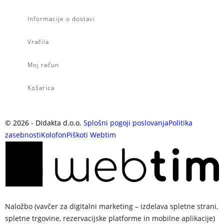
Informacije o dostavi
Vračila
Moj račun
Košarica
©
2026
- Didakta d.o.o.
Splošni pogoji poslovanja
Politika
zasebnosti
Kolofon
Piškoti
Webtim
Naložbo (vavčer za digitalni marketing – izdelava spletne strani,
spletne trgovine, rezervacijske platforme in mobilne aplikacije)