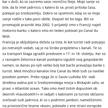
kar v duši, ko se zazremo vase, resnično šteje. Moje sanje so
bile, da bi imel jadrnico, s katero bi se, prost pritiska časa,
potepal po Sredozemlju. Dobro se spomnim, kdaj so se moje
sanje rodile v tako jasni obliki. Dvajset let bo tega. Bili so
prvomajski prazniki leta 2002. S prijatelji smo v Franciji najeli
motorno barko, s katero smo en teden potovali po Canal du
Midi.
Francija je obljubljena dežela za tiste, ki kot turisti radi potujejo
po notranjih vodah, saj je na široko prepletena s kanali. Te so
za transport blaga zgradili predvsem v 17. in 18. stoletju. Ker so
z razvojem železnice kanali postopno izgubili svoj gospodarski
namen, se danes po njih veliko bolj kot barže prevažajo barke s
turisti. Med množico kanalov ima Canal du Midi tudi za navtike
poseben pomen. Preko njega že iz časov Ludvika XIV. vodi
direktna vodna pot iz Sredozemskega morja v Biskajski zaliv, se
pravi, v Atlantski ocean. Tako smo med tistim dopustom ob
okornih »hausbootih1« in ladjah s kabinami za turiste občasno
srečevali tudi jadrnice, ki so s podrtimi jambori, nameščenimi
na provizorične lesene »koze«, potovale z ene strani evropske