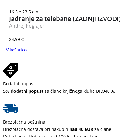
16.5 x 23.5 cm
Jadranje za telebane (ZADNJI IZVODI)
Andrej Poglajen
24,99
€
V košarico
Dodatni popust
5% dodatni popust
za člane knjižnega kluba DIDAKTA.
Brezplačna poštnina
Brezplačna dostava pri nakupih
nad 40 EUR
za člane
Didaktinega kluba, oz. nad 100 EUR za nečlane.