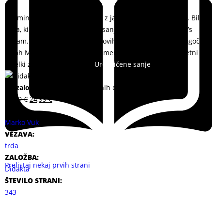
Spomini na deset let potepanj z jadrnico Daddy’s Dream. Bila je
želja, ki so je hranile sanje. In sanje so dobile ime Daddy’s
Dream. Sanje o svobodi na valovih pod jadri. Po vseh mogočih
lukah Mediterana, kjer vsak kamen pove zgodbo o tisočletni
zibelki zahodne civilizacije.
Uresničene sanje
Na zalogi
Dostavimo v 2 delovnih dneh.
29,99
€
24,99
€
AVTOR:
Marko Vuk
VEZAVA:
trda
ZALOŽBA:
Prelistaj nekaj prvih strani
Didakta
ŠTEVILO STRANI:
343