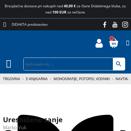
Brezplačna dostava pri nakupih nad
40,00 €
za člane Didaktinega kluba, oz.
nad
100 EUR
za nečlane.
DIDAKTA predstavitev
0
TRGOVINA
-
E-KNJIGARNA
-
MONOGRAFIJE, POTOPISI, VODNIKI
-
NAVTIKA
Uresničene sanje
Marko Vuk