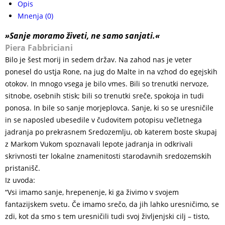
Opis
Mnenja (0)
»Sanje moramo živeti, ne samo sanjati.«
Piera Fabbriciani
Bilo je šest morij in sedem držav. Na zahod nas je veter
ponesel do ustja Rone, na jug do Malte in na vzhod do egejskih
otokov. In mnogo vsega je bilo vmes. Bili so trenutki nervoze,
sitnobe, osebnih stisk; bili so trenutki sreče, spokoja in tudi
ponosa. In bile so sanje morjeplovca. Sanje, ki so se uresničile
in se naposled ubesedile v čudovitem potopisu večletnega
jadranja po prekrasnem Sredozemlju, ob katerem boste skupaj
z Markom Vukom spoznavali lepote jadranja in odkrivali
skrivnosti ter lokalne znamenitosti starodavnih sredozemskih
pristanišč.
Iz uvoda:
“Vsi imamo sanje, hrepenenje, ki ga živimo v svojem
fantazijskem svetu. Če imamo srečo, da jih lahko uresničimo, se
zdi, kot da smo s tem uresničili tudi svoj življenjski cilj – tisto,