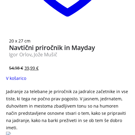
20 x 27 cm
Navtični priročnik in Mayday
Igor Orlov
Jože Mušič
,
54,98
€
39,99
€
V košarico
Jadranje za telebane je priročnik za jadralce začetnike in vse
tiste, ki tega ne počno prav pogosto. V jasnem, jedrnatem,
duhovitem in mestoma zbadljivem tonu so na humoren
način predstavljene osnovne stvari o tem, kako se pripraviti
na jadranje, kako na barki preživeti in se ob tem še dobro
imeti.