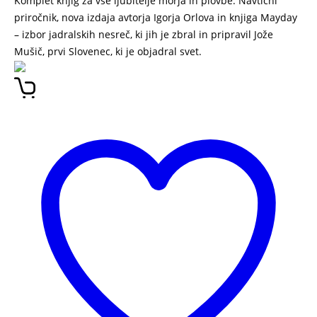
Komplet knjig za vse ljubitelje morja in plovbe: Navtični
priročnik, nova izdaja avtorja Igorja Orlova in knjiga Mayday
– izbor jadralskih nesreč, ki jih je zbral in pripravil Jože
Mušič, prvi Slovenec, ki je objadral svet.