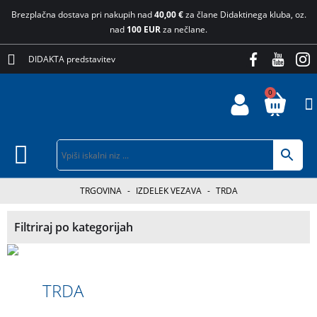
Brezplačna dostava pri nakupih nad
40,00 €
za člane Didaktinega kluba, oz.
nad
100 EUR
za nečlane.
DIDAKTA predstavitev
0
TRGOVINA
-
IZDELEK VEZAVA
-
TRDA
Filtriraj po kategorijah
TRDA