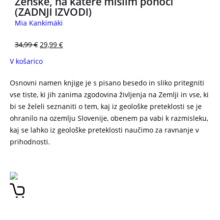
Ženske, na katere mislim ponoči
(ZADNJI IZVODI)
Mia Kankimäki
34,99
€
29,99
€
V košarico
Osnovni namen knjige je s pisano besedo in sliko pritegniti
vse tiste, ki jih zanima zgodovina življenja na Zemlji in vse, ki
bi se želeli seznaniti o tem, kaj iz geološke preteklosti se je
ohranilo na ozemlju Slovenije, obenem pa vabi k razmisleku,
kaj se lahko iz geološke preteklosti naučimo za ravnanje v
prihodnosti.
Podobe geološke preteklosti Bogdan Jurkovšek, Barbara
Jurkovšek