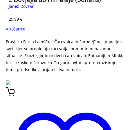
Janez Dovžan
29,99
€
V košarico
Pravljica Ferija Lainščka “Čarovnica in čarodej” nas popelje v
svet, kjer se prepletajo čarovnija, humor in nenavadne
situacije. Skozi zgodbo o dveh čarovnicah, Epipaniji in Minki,
ter cirkuškem čarovniku Gregorju avtor spretno raziskuje
teme predsodkov, prijateljstva in moči.
Čarovnica in čarodej
Feri Lainšček