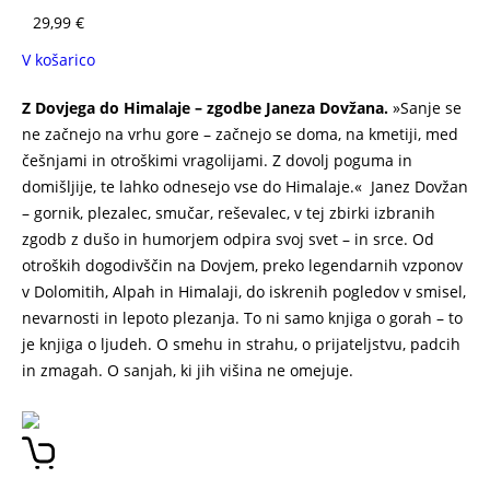
29,99
€
V košarico
Z Dovjega do Himalaje – zgodbe Janeza Dovžana.
»Sanje se
ne začnejo na vrhu gore – začnejo se doma, na kmetiji, med
češnjami in otroškimi vragolijami. Z dovolj poguma in
domišljije, te lahko odnesejo vse do Himalaje.« Janez Dovžan
– gornik, plezalec, smučar, reševalec, v tej zbirki izbranih
zgodb z dušo in humorjem odpira svoj svet – in srce. Od
otroških dogodivščin na Dovjem, preko legendarnih vzponov
v Dolomitih, Alpah in Himalaji, do iskrenih pogledov v smisel,
nevarnosti in lepoto plezanja. To ni samo knjiga o gorah – to
je knjiga o ljudeh. O smehu in strahu, o prijateljstvu, padcih
in zmagah. O sanjah, ki jih višina ne omejuje.
Z Dovjega do
Himalaje