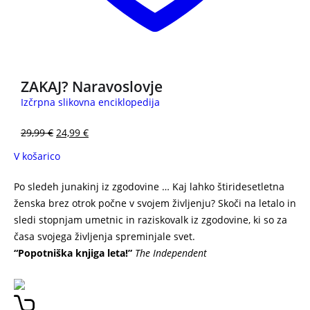
ZAKAJ? Naravoslovje
Izčrpna slikovna enciklopedija
29,99
€
24,99
€
V košarico
Po sledeh junakinj iz zgodovine … Kaj lahko štiridesetletna
ženska brez otrok počne v svojem življenju? Skoči na letalo in
sledi stopnjam umetnic in raziskovalk iz zgodovine, ki so za
časa svojega življenja spreminjale svet.
“Popotniška knjiga leta!”
The Independent
Ženske, na katere mislim ponoči