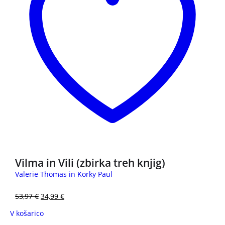
Vilma in Vili (zbirka treh knjig)
Valerie Thomas in Korky Paul
53,97
€
34,99
€
V košarico