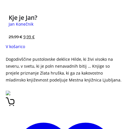
Kje je Jan?
Jan Konečnik
29,99
€
9,99
€
V košarico
Dogodivščine pustolovske deklice Hilde, ki živi visoko na
severu, v svetu, ki je poln nenavadnih bitij … Knjige so
prejele priznanje Zlata hruška, ki ga za kakovostno
mladinsko književnost podeljuje Mestna knjižnica Ljubljana.
HILDA LUKE PEARSON BOŠTJAN GORENC STRIPI