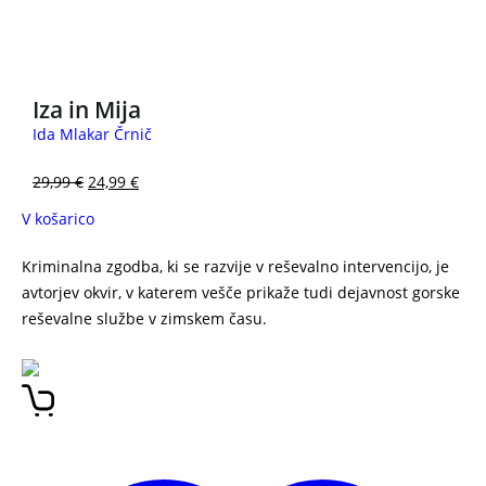
NOVO
PREDNAROČILO
Iza in Mija
Ida Mlakar Črnič
29,99
€
24,99
€
V košarico
Kriminalna zgodba, ki se razvije v reševalno intervencijo, je
avtorjev okvir, v katerem vešče prikaže tudi dejavnost gorske
reševalne službe v zimskem času.
DRAMA NA SNEŽNIKU –
TOMAŽ ŽGAJNAR