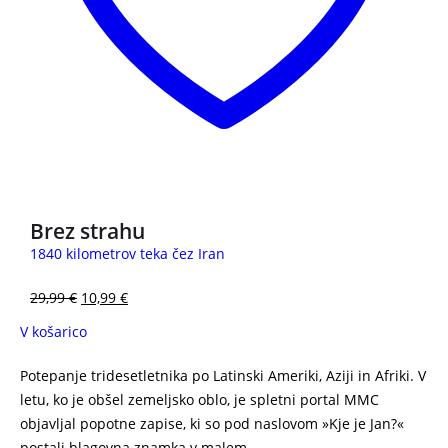
3 za 2
Brez strahu
1840 kilometrov teka čez Iran
29,99
€
10,99
€
V košarico
Potepanje tridesetletnika po Latinski Ameriki, Aziji in Afriki. V
letu, ko je obšel zemeljsko oblo, je spletni portal MMC
objavljal popotne zapise, ki so pod naslovom »Kje je Jan?«
postali blagovna znamka v malem.