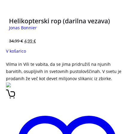
3 za 2
Helikopterski rop (darilna vezava)
Jonas Bonnier
34,99
€
4,99
€
V košarico
Vilma in Vili te vabita, da se jima pridružiš na njunih
barvitih, osupljivih in svetovnih pustolovščinah. V svetu je
prodanih že več kot devet milijonov slikanic iz zbirke.