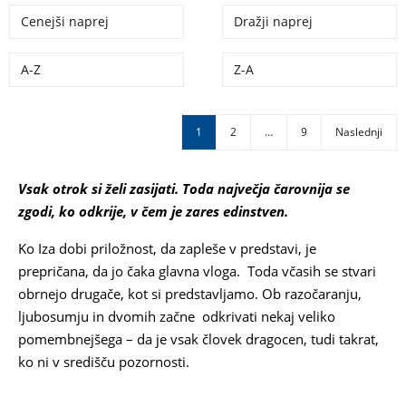
Cenejši naprej
Dražji naprej
A-Z
Z-A
1
2
…
9
Naslednji
Vsak otrok si želi zasijati. Toda največja čarovnija se
zgodi, ko odkrije, v čem je zares edinstven.
Ko Iza dobi priložnost, da zapleše v predstavi, je
prepričana, da jo čaka glavna vloga. Toda včasih se stvari
obrnejo drugače, kot si predstavljamo. Ob razočaranju,
ljubosumju in dvomih začne odkrivati nekaj veliko
pomembnejšega – da je vsak človek dragocen, tudi takrat,
ko ni v središču pozornosti.
IDA MLAKAR ČRNIČ ERNA
KOVAČ IZA IN MIJA