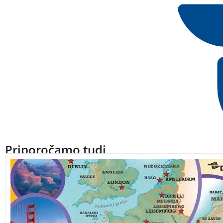
Priporočamo tudi
S sijajnimi fotografijami ljudi, naselij, pokrajin, živali in ra