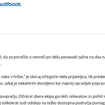
el, da se poročilo o nesreči pri delu ponavadi začne na dva n
.
tabo v hribe,” je skoraj očitajoče rekla prijateljica, tik pred
o, zakaj je nekaterim dovoljeno kar naprej opravljati popravn
 povprečju 250-krat zbere ekipa gorskih reševalcev in pohiti
koraj tolikokrat tudi odidejo na težko dostopna področja po