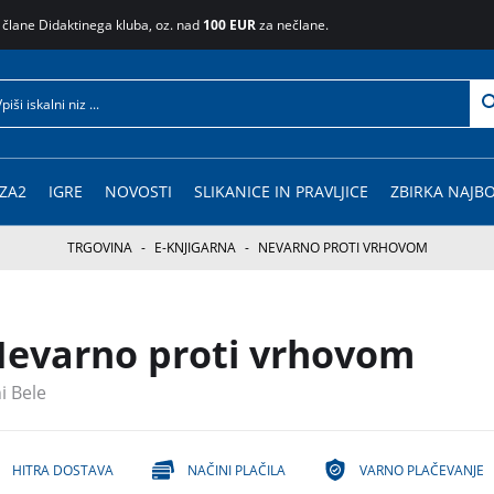
 člane Didaktinega kluba, oz. nad
100 EUR
za nečlane.
ZA2
IGRE
NOVOSTI
SLIKANICE IN PRAVLJICE
ZBIRKA NAJBO
TRGOVINA
-
E-KNJIGARNA
-
NEVARNO PROTI VRHOVOM
evarno proti vrhovom
i Bele
HITRA DOSTAVA
NAČINI PLAČILA
VARNO PLAČEVANJE