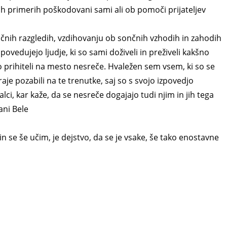
h primerih poškodovani sami ali ob pomoči prijateljev
nčnih razgledih, vzdihovanju ob sončnih vzhodih in zahodih
ipovedujejo ljudje, ki so sami doživeli in preživeli kakšno
 so prihiteli na mesto nesreče. Hvaležen sem vsem, ki so se
raje pozabili na te trenutke, saj so s svojo izpovedjo
ci, kar kaže, da se nesreče dogajajo tudi njim in jih tega
ani Bele
in se še učim, je dejstvo, da se je vsake, še tako enostavne