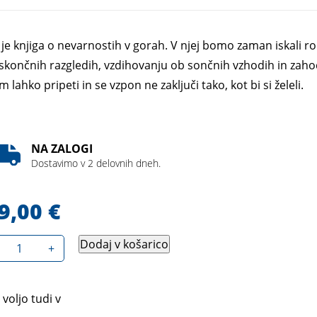
 je knjiga o nevarnostih v gorah. V njej bomo zaman iskali r
skončnih razgledih, vzdihovanju ob sončnih vzhodih in zahodi
 lahko pripeti in se vzpon ne zaključi tako, kot bi si želeli.
NA ZALOGI
Dostavimo v 2 delovnih dneh.
9,00
€
Dodaj v košarico
+
 voljo tudi v