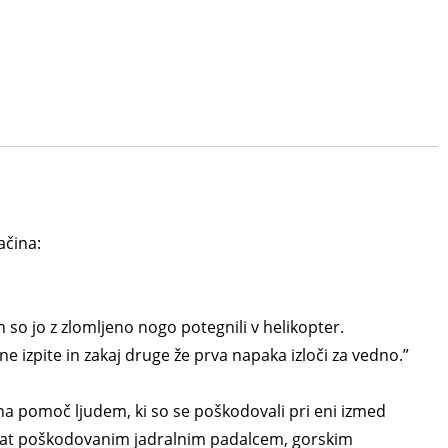
ačina:
en so jo z zlomljeno nogo potegnili v helikopter.
e izpite in zakaj druge že prva napaka izloči za vedno.”
 na pomoč ljudem, ki so se poškodovali pri eni izmed
magat poškodovanim jadralnim padalcem, gorskim