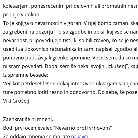
kolesarjem, ponesrečenim pri delovnih ali prometnih nesr
pridejo v dolino.
To je knjiga o nevarnostih v gorah. V njej bomo zaman isk
za grebeni na obzorju. To so zgodbe in opisi, kaj vse se nam l
nevarnost, pripovedujejo tisti, ki so bili zraven, ko se je 
usedli za tipkovnico računalnika in sami napisali zgodbo ali 
ponovno podoživljali grenke spomine. Vesel sem, da so mi sv
ni sram povedati. Dodal sem še nekaj svojih „izkušenj”, kajti
Iz spremne besede:
Več kot petdeset let se dokaj intenzivno ukvarjam s hojo in 
ture potrebno lotiti resno in odgovorno. Do sebe, še pose
Viki Grošelj
Zaenkrat še ni mnenj.
Bodi prvi ocenjevalec “Nevarno proti vrhovom”
Za oddajo mnenja se morate
prijaviti
.