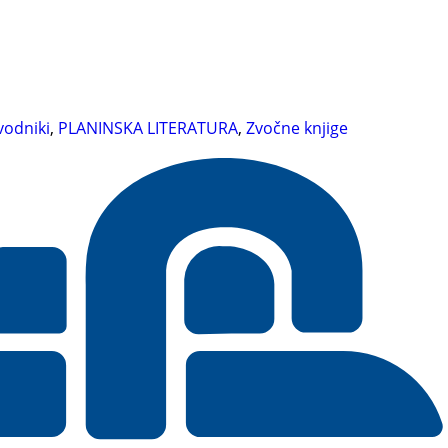
vodniki
,
PLANINSKA LITERATURA
,
Zvočne knjige