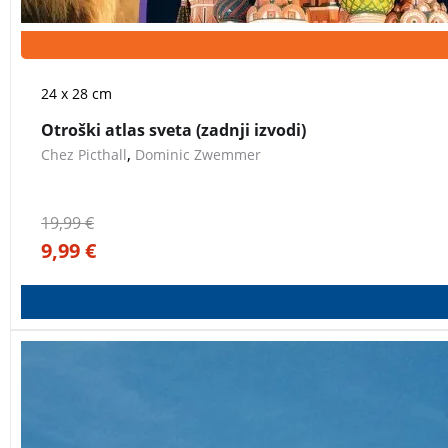
24 x 28 cm
Otroški atlas sveta (zadnji izvodi)
,
Chez Picthall
Dominic Zwemmer
19,99
€
9,99
€
Z Dovjega do Himalaje – zgodbe Janeza Dovžana.
»Sanje se 
lahko odnesejo vse do Himalaje.« Janez Dovžan – gornik, plez
Dovjem, preko legendarnih vzponov v Dolomitih, Alpah in Hima
strahu, o prijateljstvu, padcih in zmagah. O sanjah, ki jih vi