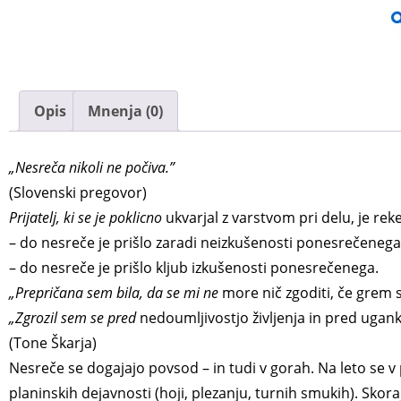
Opis
Mnenja (0)
„Nesreča nikoli ne počiva.”
(Slovenski pregovor)
Prijatelj, ki se je poklicno
ukvarjal z varstvom pri delu, je rek
– do nesreče je prišlo zaradi neizkušenosti ponesrečenega
– do nesreče je prišlo kljub izkušenosti ponesrečenega.
„Prepričana sem bila, da se mi ne
more nič zgoditi, če grem s 
„Zgrozil sem se pred
nedoumljivostjo življenja in pred ugank
(Tone Škarja)
Nesreče se dogajajo povsod – in tudi v gorah. Na leto se v
planinskih dejavnosti (hoji, plezanju, turnih smukih). S