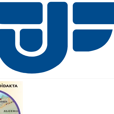
stlin Otroški atlas sveta omogoča vznemirljiv vpogled v sodobni svet.
O