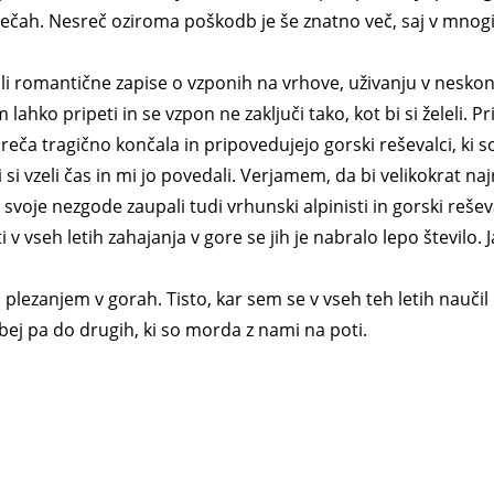
ečah. Nesreč oziroma poškodb je še znatno več, saj v mnogi
ali romantične zapise o vzponih na vrhove, uživanju v nesko
ahko pripeti in se vzpon ne zaključi tako, kot bi si želeli. Pr
nesreča tragično končala in pripovedujejo gorski reševalci, ki
si vzeli čas in mi jo povedali. Verjamem, da bi velikokrat naj
oje nezgode zaupali tudi vrhunski alpinisti in gorski reševal
 v vseh letih zahajanja v gore se jih je nabralo lepo število. J
plezanjem v gorah. Tisto, kar sem se v vseh teh letih naučil 
bej pa do drugih, ki so morda z nami na poti.