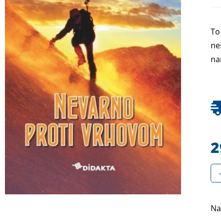
To
ne
nam
2
-
Na