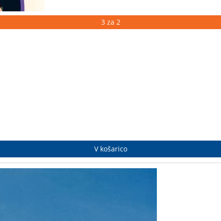
3 za 2
V košarico
ne začnejo na vrhu gore – začnejo se doma, na kmetiji, med češnjami
alec, smučar, reševalec, v tej zbirki izbranih zgodb z dušo in humo
laji, do iskrenih pogledov v smisel, nevarnosti in lepoto plezanja. 
šina ne omejuje.
Z Dovjega do Himalaje