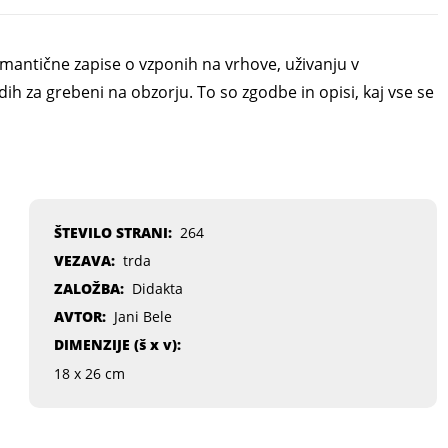
omantične zapise o vzponih na vrhove, uživanju v
h za grebeni na obzorju. To so zgodbe in opisi, kaj vse se
ŠTEVILO STRANI:
264
VEZAVA:
trda
ZALOŽBA:
Didakta
AVTOR:
Jani Bele
DIMENZIJE (
š x v
):
18 x 26 cm