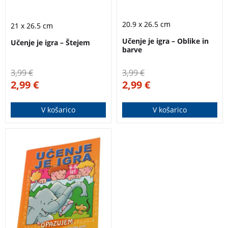
20.9 x 26.5 cm
21 x 26.5 cm
Učenje je igra – Oblike in
Učenje je igra – Štejem
barve
3,99
€
3,99
€
2,99
€
2,99
€
V košarico
V košarico
Jasen in nazoren
delovni zvezek za
otroke, ki se učijo
pisati črke. Primeren
je tudi za samostojno
delo.