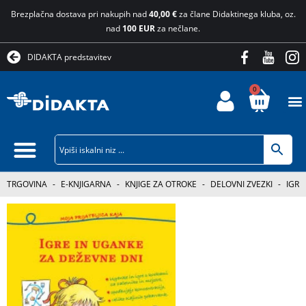
Brezplačna dostava pri nakupih nad
40,00 €
za člane Didaktinega kluba, oz.
nad
100 EUR
za nečlane.
DIDAKTA predstavitev
0
TRGOVINA
-
E-KNJIGARNA
-
KNJIGE ZA OTROKE
-
DELOVNI ZVEZKI
-
IGRE