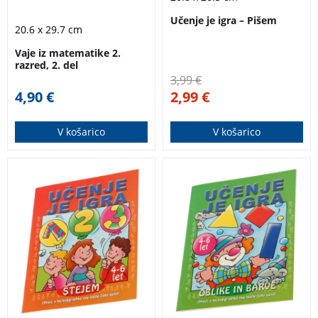
Učenje je igra – Pišem
20.6 x 29.7 cm
Vaje iz matematike 2.
razred, 2. del
3,99
€
4,90
€
2,99
€
V košarico
V košarico
Otroci se s pomočjo
Jasen in nazoren
delovnega zvezka na
delovni zvezek za
igriv način učijo šteti.
otroke, ki se učijo
pisati črke. Primeren
je tudi za samostojno
delo.