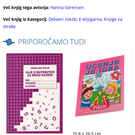
Več knjig tega avtorja:
Hanna Sörensen
Več knjig iz kategorij:
Delovni zvezki
,
E-knjigarna
,
Knjige za
otroke
PRIPOROČAMO TUDI
Delovni zvezek z
Jasen in nazoren
matematičnimi
delovni zvezek za
vajami za preverjanje
otroke, ki se učijo
znanja.
pisati črke. Primeren
je tudi za samostojno
delo.
20.8 x 26.5 cm