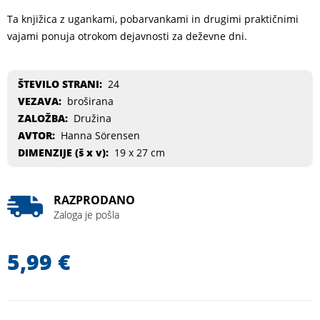
Ta knjižica z ugankami, pobarvankami in drugimi praktičnimi
vajami ponuja otrokom dejavnosti za deževne dni.
ŠTEVILO STRANI:
24
VEZAVA:
broširana
ZALOŽBA:
Družina
AVTOR:
Hanna Sörensen
DIMENZIJE (
š x v
):
19 x 27 cm
RAZPRODANO
Zaloga je pošla
5,99
€