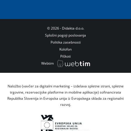
©
2026
- Didakta d.o.o.
Splošni pogoji poslovanja
Politika zasebnosti
Kolofon
Piškoti
Webtim
Naložbo (vavčer za digitalni marketing – izdelava spletne strani, spletne
trgovine, rezervacijske platforme in mobilne aplikacije) sofinancirata
Republika Slovenija in Evropska unija iz Evropskega sklada za regionalni
razvoj.