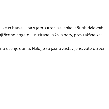
ike in barve, Opazujem. Otroci se lahko iz štirih delovnih
ižice so bogato ilustrirane in živih barv, prav takšne kot
no učenje doma. Naloge so jasno zastavljene, zato otroci