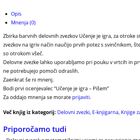
Opis
Mnenja (0)
Zbirka barvnih delovnih zvezkov Učenje je igra, za otroke s
zvezkov na igriv način naučijo prvih potez s svinčnikom, šte
so otrokom všeč.
Delovne zvezke lahko uporabljamo pri pouku v vrtcih in p
ne potrebujejo pomoči odraslih.
Zaenkrat še ni mnenj.
Bodi prvi ocenjevalec “Učenje je igra – Pišem”
Za oddajo mnenja se morate
prijaviti
.
Več knjig iz kategorij:
Delovni zvezki
,
E-knjigarna
,
Knjige z
Priporočamo tudi