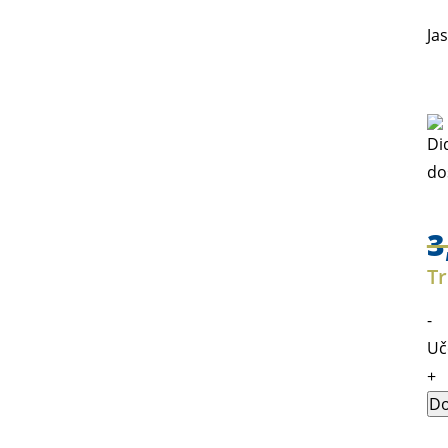
Ja
3
Tr
-
Uč
+
Do