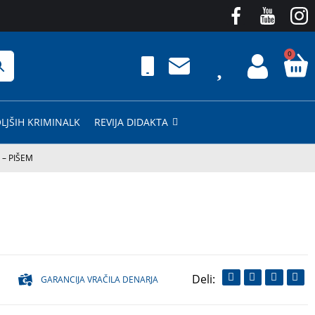
0
LJŠIH KRIMINALK
REVIJA DIDAKTA
 – PIŠEM
GARANCIJA VRAČILA DENARJA