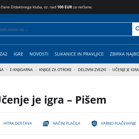
 člane Didaktinega kluba, oz. nad
100 EUR
za nečlane.
ZA2
IGRE
NOVOSTI
SLIKANICE IN PRAVLJICE
ZBIRKA NAJBO
NA
-
E-KNJIGARNA
-
KNJIGE ZA OTROKE
-
DELOVNI ZVEZKI
-
UČENJE JE IGRA
čenje je igra – Pišem
HITRA DOSTAVA
NAČINI PLAČILA
VARNO PLAČEVANJE