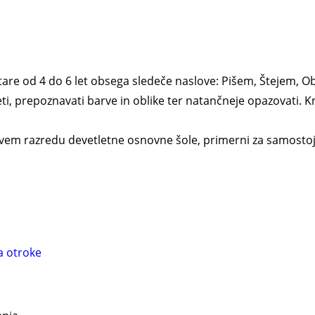
tare od 4 do 6 let obsega sledeče naslove: Pišem, Štejem, Obl
ti, prepoznavati barve in oblike ter natančneje opazovati. Knj
rvem razredu devetletne osnovne šole, primerni za samostoj
a otroke