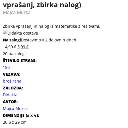
vprašanj, zbirka nalog)
Mojca Mursa
Zbirka vprašanj in nalog iz matematike z rešitvami.
Na zalogi
Dostavimo v 2 delovnih dneh.
14,90
€
3,99
€
20 na zalogi
ŠTEVILO STRANI:
180
VEZAVA:
broširana
ZALOŽBA:
Didakta
AVTOR:
Mojca Mursa
DIMENZIJE (
š x v
):
20.6 x 29 cm