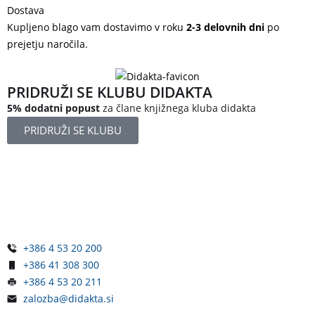
Dostava
Kupljeno blago vam dostavimo v roku
2-3 delovnih dni
po
prejetju naročila.
PRIDRUŽI SE KLUBU DIDAKTA
5% dodatni popust
za člane knjižnega kluba didakta
PRIDRUŽI SE KLUBU
Železniška ulica 5
4248 Lesce
Slovenija
+386 4 53 20 200
+386 41 308 300
+386 4 53 20 211
zalozba@didakta.si