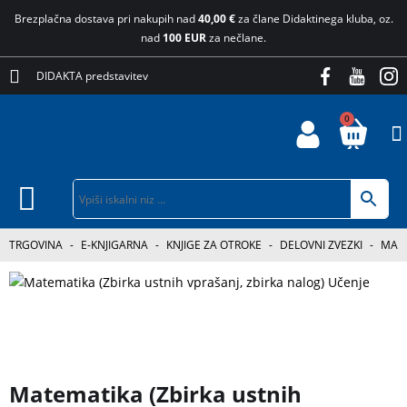
Brezplačna dostava pri nakupih nad
40,00 €
za člane Didaktinega kluba, oz.
nad
100 EUR
za nečlane.
DIDAKTA predstavitev
0
TRGOVINA
-
E-KNJIGARNA
-
KNJIGE ZA OTROKE
-
DELOVNI ZVEZKI
-
MATE
3 za 2
Matematika (Zbirka ustnih