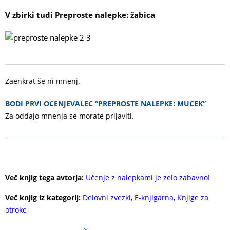
V zbirki tudi Preproste nalepke: žabica
Zaenkrat še ni mnenj.
BODI PRVI OCENJEVALEC “PREPROSTE NALEPKE: MUCEK”
Za oddajo mnenja se morate
prijaviti
.
Več knjig tega avtorja:
Učenje z nalepkami je zelo zabavno!
Več knjig iz kategorij:
Delovni zvezki
,
E-knjigarna
,
Knjige za
otroke