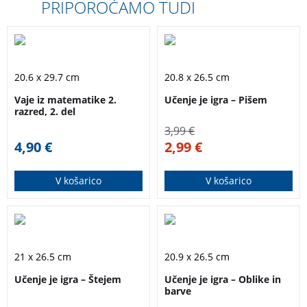
PRIPOROČAMO TUDI
Delovni zvezek z
Jasen in nazoren
matematičnimi
delovni zvezek za
20.6 x 29.7 cm
20.8 x 26.5 cm
vajami za preverjanje
otroke, ki se učijo
Vaje iz matematike 2.
Učenje je igra – Pišem
znanja.
pisati črke. Primeren
razred, 2. del
je tudi za samostojno
3,99
€
delo.
4,90
€
2,99
€
V košarico
V košarico
Otroci se s pomočjo
Jasen in nazoren
delovnega zvezka na
delovni zvezek za
21 x 26.5 cm
20.9 x 26.5 cm
igriv način učijo šteti.
otroke, ki se učijo
Učenje je igra – Štejem
Učenje je igra – Oblike in
pisati črke. Primeren
barve
je tudi za samostojno