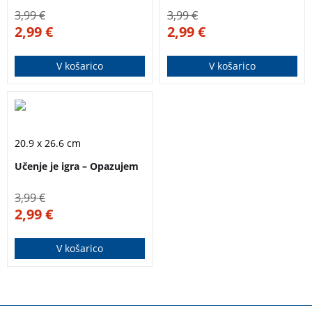
delo.
3,99
€
3,99
€
2,99
€
2,99
€
V košarico
V košarico
Jasen in nazoren
delovni zvezek za
20.9 x 26.6 cm
otroke, ki se učijo
Učenje je igra – Opazujem
pisati črke. Primeren
je tudi za samostojno
3,99
€
delo.
2,99
€
V košarico