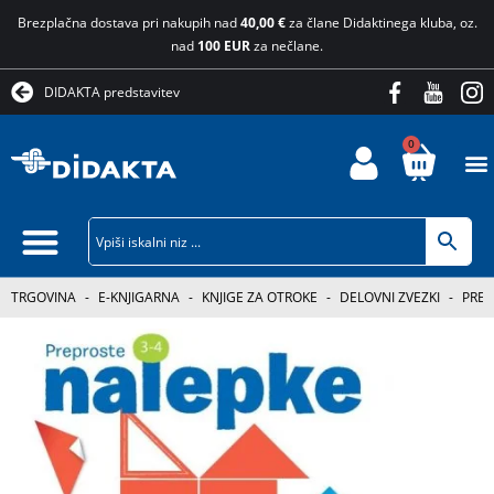
Brezplačna dostava pri nakupih nad
40,00 €
za člane Didaktinega kluba, oz.
nad
100 EUR
za nečlane.
DIDAKTA predstavitev
0
TRGOVINA
-
E-KNJIGARNA
-
KNJIGE ZA OTROKE
-
DELOVNI ZVEZKI
-
PREP