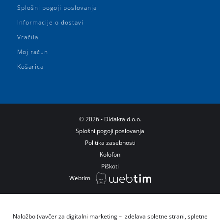
Splošni pogoji poslovanja
Informacije o dostavi
Vračila
Moj račun
Košarica
©
2026
- Didakta d.o.o.
Splošni pogoji poslovanja
Politika zasebnosti
Kolofon
Piškoti
Webtim
Naložbo (vavčer za digitalni marketing – izdelava spletne strani, spletne