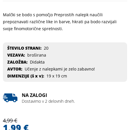
Malčki se bodo s pomočjo Preprostih nalepk naučili
prepoznavati različne like in barve, hkrati pa bodo razvijali
svoje finomotorične spretnosti.
ŠTEVILO STRANI:
20
VEZAVA:
broširana
ZALOŽBA:
Didakta
AVTOR:
Učenje z nalepkami je zelo zabavno!
DIMENZIJE (
š x v
):
19 x 19 cm
NA ZALOGI
Dostavimo v 2 delovnih dneh.
4,99
€
1,99
€