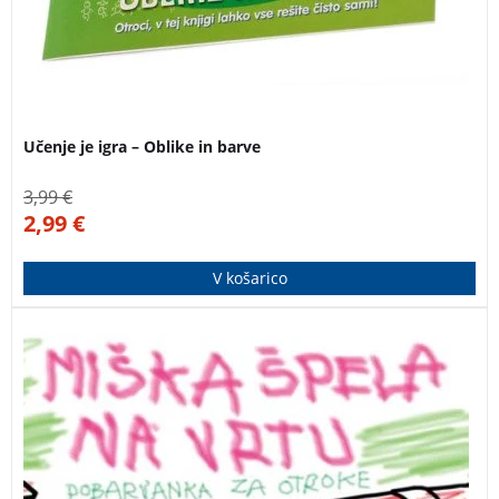
Učenje je igra – Oblike in barve
3,99
€
2,99
€
V košarico
Pobarvanka za otroke od 2. do 3. leta starosti.