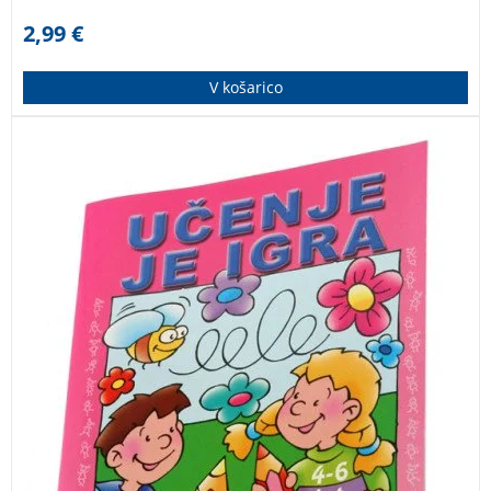
2,99
€
V košarico
Jasen in nazoren delovni zvezek za otroke, ki se učijo
pisati črke. Primeren je tudi za samostojno delo.