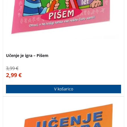
Učenje je igra – Pišem
3,99
€
2,99
€
V košarico
Jasen in nazoren delovni zvezek za otroke, ki se učijo
pisati črke. Primeren je tudi za samostojno delo.