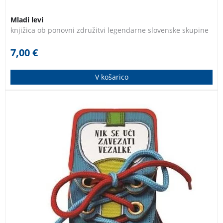
Mladi levi
knjižica ob ponovni združitvi legendarne slovenske skupine
7,00
€
V košarico
Nauči se zavezati svoje vezalke. Nikovi prijatelji ti
bodo pomagali. Vezalke zaveži kar na knjižici. Tako
bodo slike ves čas pred teboj.