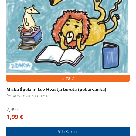
3 za 2
Miška Špela in Lev Hvastja bereta (pobarvanka)
Pobarvanka za otroke
2,99
€
1,99
€
V košarico