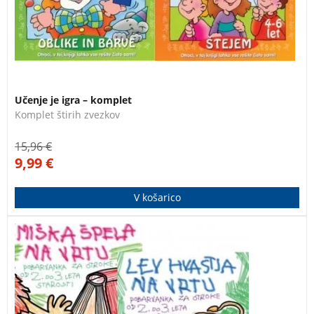
Učenje je igra – komplet
Komplet štirih zvezkov
15,96
€
9,99
€
V košarico
Štiri pobarvanke za otroke od 2. do 6. leta starosti.