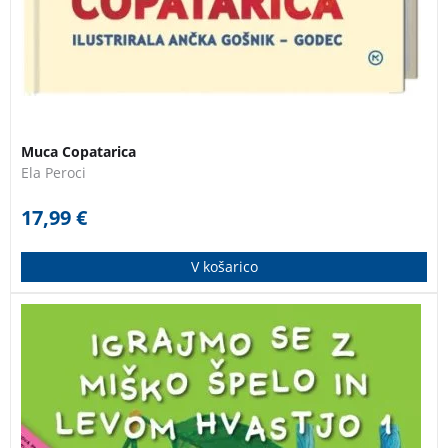
Muca Copatarica
Ela Peroci
17,99
€
V košarico
Knjiga združuje različne naloge, pobarvanke, labirinte,
spomin in druge zabavne aktivnosti, s katerimi bodo
otroci urili svoje sposobnosti.