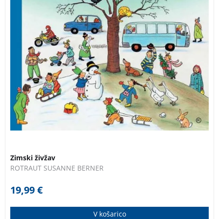
Zimski živžav
ROTRAUT SUSANNE BERNER
19,99
€
V košarico