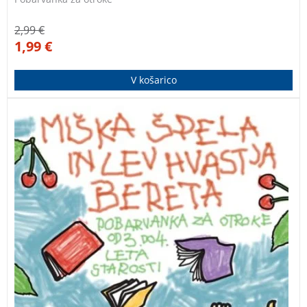
2,99
€
1,99
€
V košarico
Pobarvanka za otroke od 3. do 4. leta starosti.