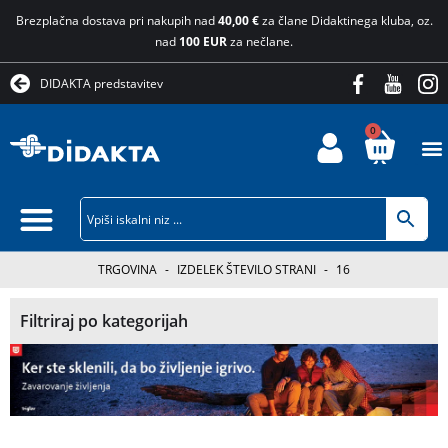
Brezplačna dostava pri nakupih nad
40,00 €
za člane Didaktinega kluba, oz.
nad
100 EUR
za nečlane.
DIDAKTA predstavitev
0
TRGOVINA
-
IZDELEK ŠTEVILO STRANI
-
16
Filtriraj po kategorijah