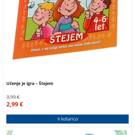
Učenje je igra – Štejem
3,99
€
2,99
€
V košarico