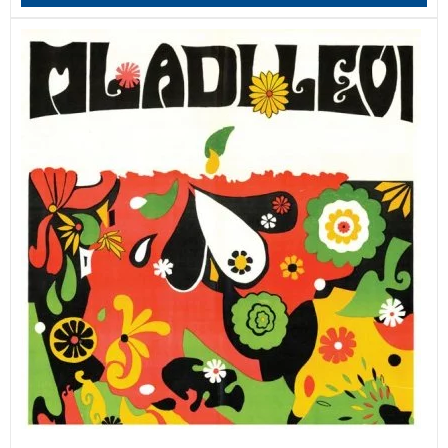
Po štiridesetih letih mirovanja se je ponovno zbrala
legendarna skupina Mladi levi, ki je delovala med leti
1966 in 1975. Ob odmevnem koncertu leta 2014 je
nastala knjižica s predstavitvijo skupine, članov in
takratnih glasbenih razmer v Sloveniji.