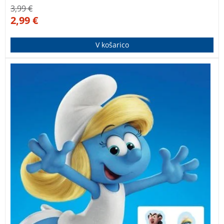
3,99
€
2,99
€
V košarico
Čakajo te nove prigode iz filma Smrkci: Skrita vas!
Zabavaj se ob poustvarjanju filmskih prizorov z obilico
imenitnih nalepk, odkrij vsiljivce, poišči razlike, prečkaj
labirinte in razvijaj svoje veščine opazovanja, riši in
barvaj. V knjigi te čakajo vznemirljive naloge s Smrkci!