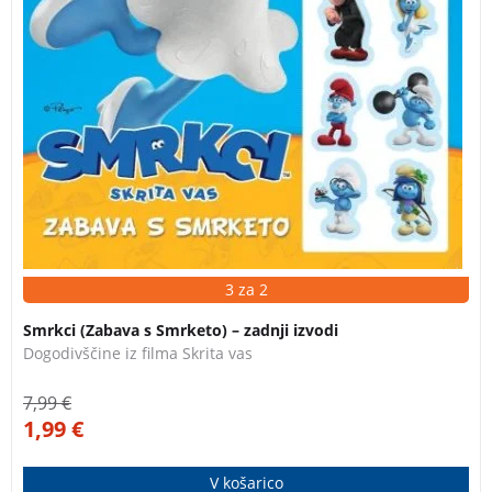
3 za 2
Smrkci (Zabava s Smrketo) – zadnji izvodi
Dogodivščine iz filma Skrita vas
7,99
€
1,99
€
V košarico