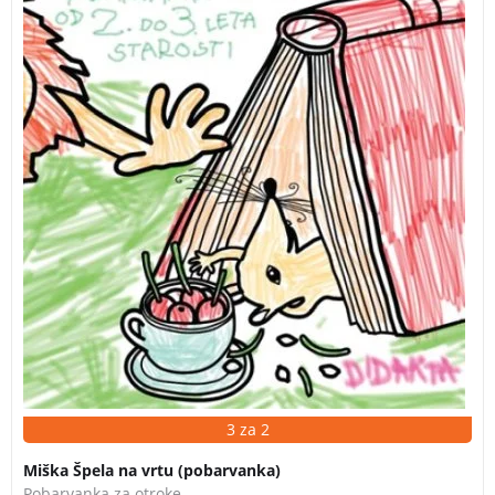
3 za 2
Miška Špela na vrtu (pobarvanka)
Pobarvanka za otroke