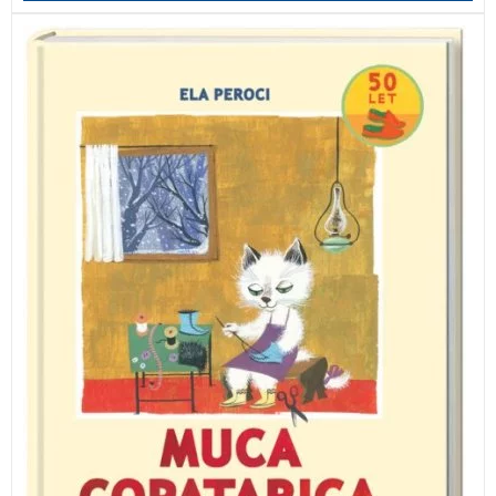
Priljubljena zgodba za otroke bo zanesljivo našla pot v
vse tiste domove, kjer otroci radi pozabljajo na red.