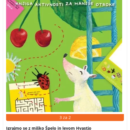
3 za 2
Igrajmo se z miško Špelo in levom Hvastjo