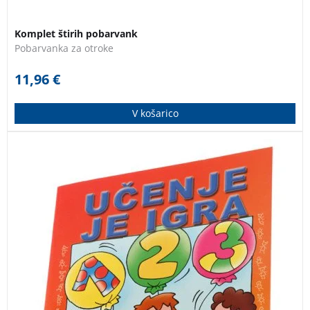
Komplet štirih pobarvank
Pobarvanka za otroke
11,96
€
V košarico
Otroci se s pomočjo delovnega zvezka na igriv način
učijo šteti.