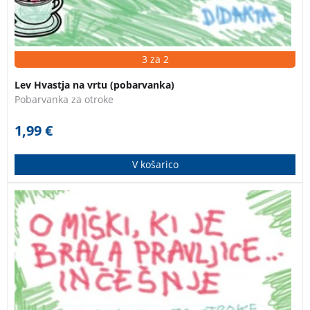
3 za 2
Lev Hvastja na vrtu (pobarvanka)
Pobarvanka za otroke
1,99
€
V košarico
Pobarvanka za otroke od 4. do 6. leta starosti.