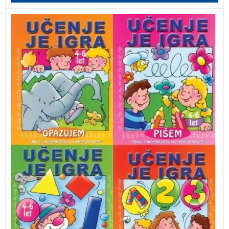
Otroci se lahko iz štirih delovnih zvezkov na igriv način
naučijo prvih potez s svinčnikom, šteti, prepoznavati
barve in oblike ter natančneje opazovati.