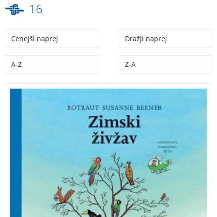
16
Cenejši naprej
Dražji naprej
A-Z
Z-A
Ta velika knjiga, ki prikazuje mesto in njegovo okolico,
kar mrgoli od nešteto podrobnosti.
Zimski živžav