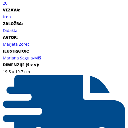
20
VEZAVA:
trda
ZALOŽBA:
Didakta
AVTOR:
Marjeta Zorec
ILUSTRATOR:
Marjana Šegula-Miš
DIMENZIJE (
š x v
):
19.5 x 19.7 cm