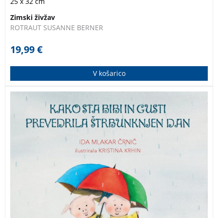
25 x 32 cm
Zimski živžav
ROTRAUT SUSANNE BERNER
19,99
€
V košarico
Že deveta knjiga v zbirki o Bibi in Gustiju. Bibi in Gusti sta
nekega dne izgubila dobro voljo. Jejatanajsa, kakšen
mrzel in deževen dan je bil to. Štrbunknjen. Pujsa sta bila
čisto na tleh. Naj jo gresta iskat?
Kako sta bibi in gusti
prevedrila štrbunknjen dan