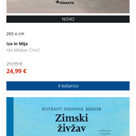
NOVO
PREDNAROČILO
265 x cm
Iza in Mija
Ida Mlakar Črnič
29,99
€
24,99
€
V košarico
Ta velika knjiga, ki prikazuje mesto in njegovo okolico,
kar mrgoli od nešteto podrobnosti.
Zimski živžav