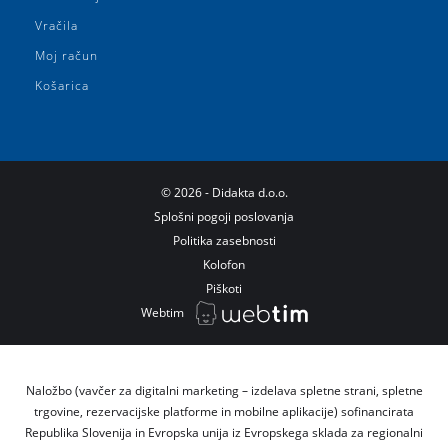
Vračila
Moj račun
Košarica
©
2026
- Didakta d.o.o.
Splošni pogoji poslovanja
Politika zasebnosti
Kolofon
Piškoti
Webtim
Naložbo (vavčer za digitalni marketing – izdelava spletne strani, spletne
trgovine, rezervacijske platforme in mobilne aplikacije) sofinancirata
Republika Slovenija in Evropska unija iz Evropskega sklada za regionalni