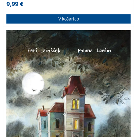
9,99
€
V košarico
Pravljica Ferija Lainščka “Čarovnica in čarodej” nas
popelje v svet, kjer se prepletajo čarovnija, humor in
nenavadne situacije. Skozi zgodbo o dveh čarovnicah,
Epipaniji in Minki, ter cirkuškem čarovniku Gregorju
avtor spretno raziskuje teme predsodkov, prijateljstva
in moči.
Čarovnica in čarodej Feri Lainšček