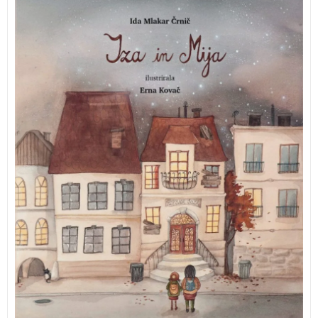
Vsak otrok si želi zasijati. Toda največja čarovnija se
zgodi, ko odkrije, v čem je zares edinstven.
Ko Iza dobi priložnost, da zapleše v predstavi, je
prepričana, da jo čaka glavna vloga. Toda včasih se
stvari obrnejo drugače, kot si predstavljamo. Ob
razočaranju, ljubosumju in dvomih začne odkrivati
nekaj veliko pomembnejšega – da je vsak človek
dragocen, tudi takrat, ko ni v središču pozornosti.
IDA MLAKAR ČRNIČ ERNA KOVAČ IZA IN MIJA