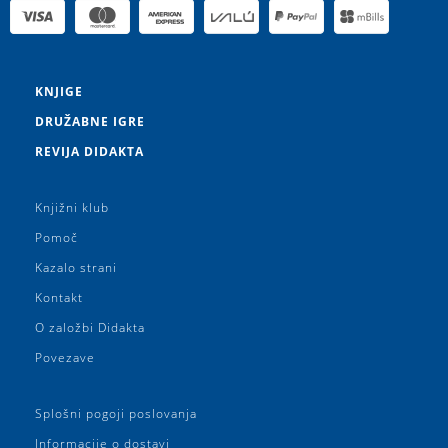
KNJIGE
DRUŽABNE IGRE
REVIJA DIDAKTA
Knjižni klub
Pomoč
Kazalo strani
Kontakt
O založbi Didakta
Povezave
Splošni pogoji poslovanja
Informacije o dostavi