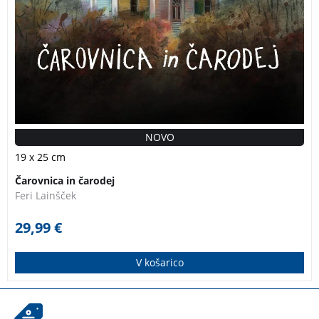
NOVO
19 x 25 cm
Čarovnica in čarodej
Feri Lainšček
29,99
€
V košarico