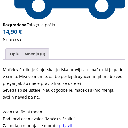
Razprodano
Zaloga je pošla
14,90
€
Ni na zalogi
Opis
Mnenja (0)
Maček v črnilu je štajerska ljudska pravljica o mačku, ki je padel
v črnilo. Miši so menile, da bo poslej drugačen in jih ne bo več
preganjal. So imele prav, ali so se uštele?
Seveda so se uštele. Nauk zgodbe je, maček suknjo menja,
svojih navad pa ne.
Zaenkrat še ni mnenj.
Bodi prvi ocenjevalec “Maček v črnilu”
Za oddajo mnenja se morate
prijaviti
.