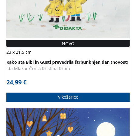
NOVO
23 x 21.5 cm
Kako sta Bibi in Gusti prevedrila štrbunknjen dan (novost)
Ida Mlakar Črnič
,
Kristina Krhin
24,99
€
V košarico
Pravljični koledar s čudovitimi ilustracijami
mednarodno uveljavljene in nagrajene ilustratorke
Maje P. Kastelic.