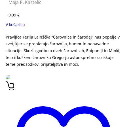
Maja P. Kastelic
9,99
€
V košarico
Pravljica Ferija Lainščka “Čarovnica in čarodej” nas popelje v
svet, kjer se prepletajo čarovnija, humor in nenavadne
situacije. Skozi zgodbo o dveh čarovnicah, Epipaniji in Minki,
ter cirkuškem čarovniku Gregorju avtor spretno raziskuje
teme predsodkov, prijateljstva in moči.
Čarovnica in čarodej
Feri Lainšček