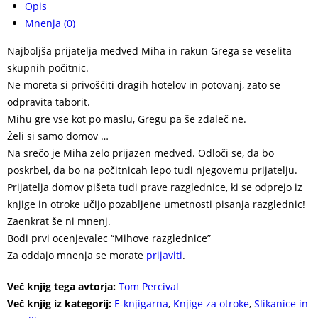
Opis
Mnenja (0)
Najboljša prijatelja medved Miha in rakun Grega se veselita
skupnih počitnic.
Ne moreta si privoščiti dragih hotelov in potovanj, zato se
odpravita taborit.
Mihu gre vse kot po maslu, Gregu pa še zdaleč ne.
Želi si samo domov …
Na srečo je Miha zelo prijazen medved. Odloči se, da bo
poskrbel, da bo na počitnicah lepo tudi njegovemu prijatelju.
Prijatelja domov pišeta tudi prave razglednice, ki se odprejo iz
knjige in otroke učijo pozabljene umetnosti pisanja razglednic!
Zaenkrat še ni mnenj.
Bodi prvi ocenjevalec “Mihove razglednice”
Za oddajo mnenja se morate
prijaviti
.
Več knjig tega avtorja:
Tom Percival
Več knjig iz kategorij:
E-knjigarna
,
Knjige za otroke
,
Slikanice in