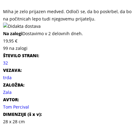
Miha je zelo prijazen medved. Odloči se, da bo poskrbel, da bo
na počitnicah lepo tudi njegovemu prijatelju.
Na zalogi
Dostavimo v 2 delovnih dneh.
19,95
€
99 na zalogi
ŠTEVILO STRANI:
32
VEZAVA:
trda
ZALOŽBA:
Zala
AVTOR:
Tom Percival
DIMENZIJE (
š x v
):
28 x 28 cm