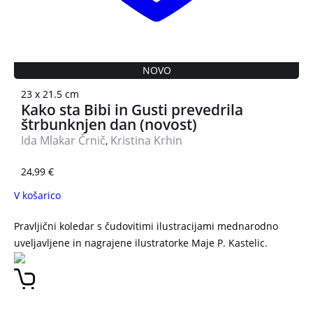
NOVO
23 x 21.5 cm
Kako sta Bibi in Gusti prevedrila
štrbunknjen dan (novost)
Ida Mlakar Črnič
Kristina Krhin
,
24,99
€
V košarico
Pravljični koledar s čudovitimi ilustracijami mednarodno
uveljavljene in nagrajene ilustratorke Maje P. Kastelic.