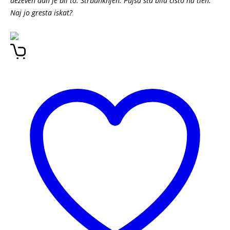
deževen dan je bil to. Štrbunknjen. Pujsa sta bila čisto na tleh.
Naj jo gresta iskat?
Kako sta bibi in gusti prevedrila
štrbunknjen dan