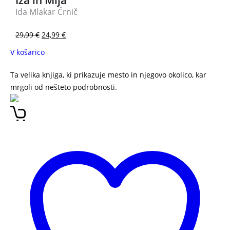
Iza in Mija
Ida Mlakar Črnič
29,99
€
24,99
€
V košarico
Ta velika knjiga, ki prikazuje mesto in njegovo okolico, kar
mrgoli od nešteto podrobnosti.
Zimski živžav