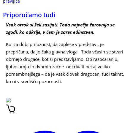
pravljice
Priporočamo tudi
Vsak otrok si želi zasijati. Toda največja čarovnija se
zgodi, ko odkrije, v čem je zares edinstven.
Ko Iza dobi priložnost, da zapleše v predstavi, je
prepričana, da jo čaka glavna vloga. Toda včasih se stvari
obrnejo drugače, kot si predstavljamo. Ob razočaranju,
ljubosumju in dvomih začne odkrivati nekaj veliko
pomembnejšega – da je vsak človek dragocen, tudi takrat,
ko ni v središču pozornosti.
IDA MLAKAR ČRNIČ ERNA
KOVAČ IZA IN MIJA