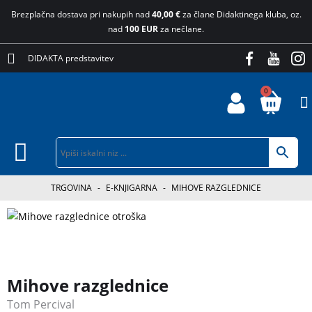
Brezplačna dostava pri nakupih nad
40,00 €
za člane Didaktinega kluba, oz.
nad
100 EUR
za nečlane.
DIDAKTA predstavitev
0
TRGOVINA
-
E-KNJIGARNA
-
MIHOVE RAZGLEDNICE
Mihove razglednice
Tom Percival