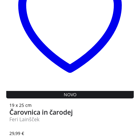
NOVO
19 x 25 cm
Čarovnica in čarodej
Feri Lainšček
29,99
€