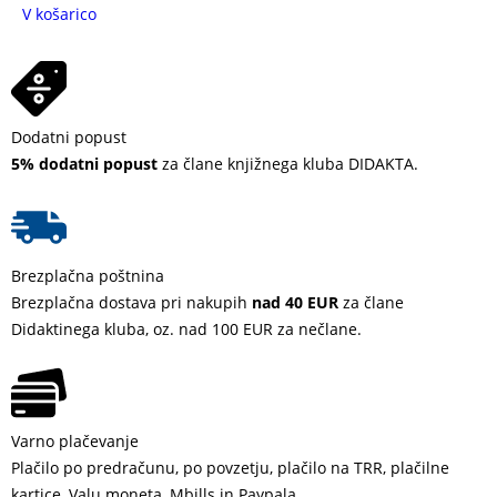
V košarico
Dodatni popust
5% dodatni popust
za člane knjižnega kluba DIDAKTA.
Brezplačna poštnina
Brezplačna dostava pri nakupih
nad 40 EUR
za člane
Didaktinega kluba, oz. nad 100 EUR za nečlane.
Varno plačevanje
Plačilo po predračunu, po povzetju, plačilo na TRR, plačilne
kartice, Valu moneta, Mbills in Paypala