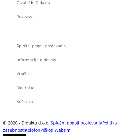
O založbi Didakta
Povezave
Splošni pogoji poslovanja
Informacije o dostavi
Vračila
Moj račun
Košarica
©
2026
- Didakta d.o.o.
Splošni pogoji poslovanja
Politika
zasebnosti
Kolofon
Piškoti
Webtim