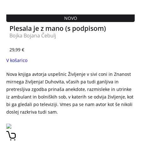
NOVO
Plesala je z mano (s podpisom)
Bojka Bojana Čebulj
29,99
€
V košarico
Nova knjiga avtorja uspešnic Življenje v sivi coni in Znanost
mirnega življenja! Duhovita, včasih pa tudi ganljiva in
pretresljiva zgodba prinaša anekdote, razmisleke in utrinke
iz ambulant in bolniških sob, v katerih se odvija življenje, kot
bi ga gledali po televiziji. Vmes pa se nam avtor kot še nikoli
doslej razkriva tudi sam.
V mejah normale DAVID ZUPANČIČ