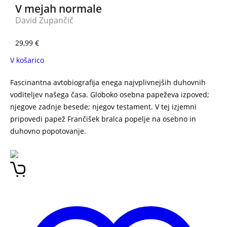
V mejah normale
David Zupančič
29,99
€
V košarico
Fascinantna avtobiografija enega najvplivnejših duhovnih
voditeljev našega časa. Globoko osebna papeževa izpoved;
njegove zadnje besede; njegov testament. V tej izjemni
pripovedi papež Frančišek bralca popelje na osebno in
duhovno popotovanje.
UPANJE Jorge Mario Bergoglio
BIOGRAFIJA PAPEŽ FRANČIŠEK