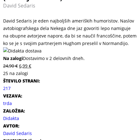
David Sedaris
David Sedaris je eden najboljših ameriških humoristov. Naslov
avtobiografskega dela Nekega dne jaz govoriti lepo namiguje
na obupne avtorjeve napore, da bi se naučil francoščine, potem
ko se je s svojim partnerjem Hughom preselil v Normandijo.
Na zalogi
Dostavimo v 2 delovnih dneh.
24,90
€
6,99
€
25 na zalogi
ŠTEVILO STRANI:
217
VEZAVA:
trda
ZALOŽBA:
Didakta
AVTOR:
David Sedaris