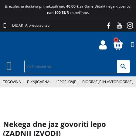
Brezplačna dostava pri nakupih nad
40,00 €
za člane Didaktinega kluba, oz.
nad
100 EUR
za nečlane.
DIDAKTA predstavitev
0
TRGOVINA
-
E-KNJIGARNA
-
LEPOSLOVJE
-
BIOGRAFIJE IN AVTOBIOGRAFIJE
Nekega dne jaz govoriti lepo
(ZADNJI IZVODI)