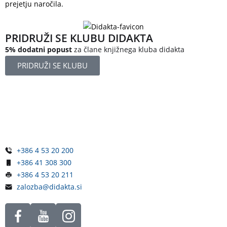
prejetju naročila.
PRIDRUŽI SE KLUBU DIDAKTA
5% dodatni popust
za člane knjižnega kluba didakta
PRIDRUŽI SE KLUBU
Železniška ulica 5
4248 Lesce
Slovenija
+386 4 53 20 200
+386 41 308 300
+386 4 53 20 211
zalozba@didakta.si