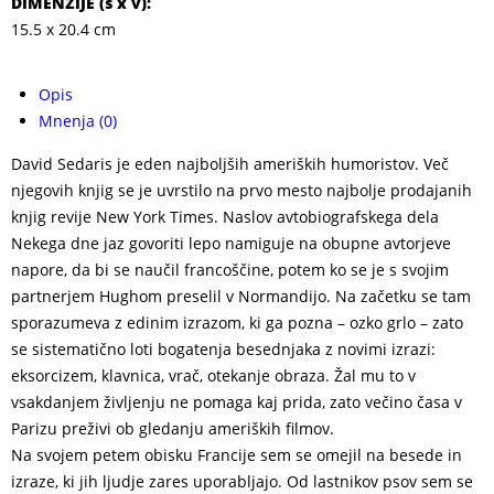
DIMENZIJE (
š x v
):
15.5 x 20.4 cm
Opis
Mnenja (0)
David Sedaris je eden najboljših ameriških humoristov. Več
njegovih knjig se je uvrstilo na prvo mesto najbolje prodajanih
knjig revije New York Times. Naslov avtobiografskega dela
Nekega dne jaz govoriti lepo namiguje na obupne avtorjeve
napore, da bi se naučil francoščine, potem ko se je s svojim
partnerjem Hughom preselil v Normandijo. Na začetku se tam
sporazumeva z edinim izrazom, ki ga pozna – ozko grlo – zato
se sistematično loti bogatenja besednjaka z novimi izrazi:
eksorcizem, klavnica, vrač, otekanje obraza. Žal mu to v
vsakdanjem življenju ne pomaga kaj prida, zato večino časa v
Parizu preživi ob gledanju ameriških filmov.
Na svojem petem obisku Francije sem se omejil na besede in
izraze, ki jih ljudje zares uporabljajo. Od lastnikov psov sem se