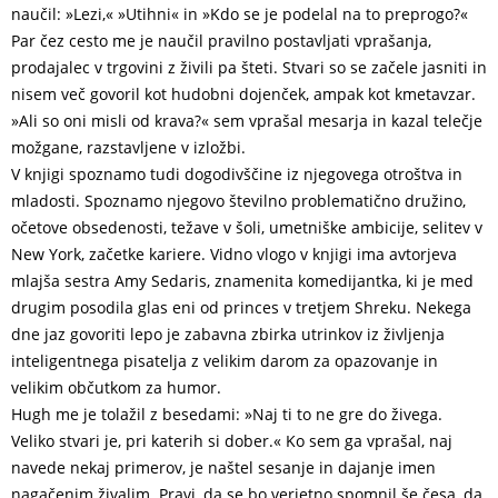
naučil: »Lezi,« »Utihni« in »Kdo se je podelal na to preprogo?«
Par čez cesto me je naučil pravilno postavljati vprašanja,
prodajalec v trgovini z živili pa šteti. Stvari so se začele jasniti in
nisem več govoril kot hudobni dojenček, ampak kot kmetavzar.
»Ali so oni misli od krava?« sem vprašal mesarja in kazal telečje
možgane, razstavljene v izložbi.
V knjigi spoznamo tudi dogodivščine iz njegovega otroštva in
mladosti. Spoznamo njegovo številno problematično družino,
očetove obsedenosti, težave v šoli, umetniške ambicije, selitev v
New York, začetke kariere. Vidno vlogo v knjigi ima avtorjeva
mlajša sestra Amy Sedaris, znamenita komedijantka, ki je med
drugim posodila glas eni od princes v tretjem Shreku. Nekega
dne jaz govoriti lepo je zabavna zbirka utrinkov iz življenja
inteligentnega pisatelja z velikim darom za opazovanje in
velikim občutkom za humor.
Hugh me je tolažil z besedami: »Naj ti to ne gre do živega.
Veliko stvari je, pri katerih si dober.« Ko sem ga vprašal, naj
navede nekaj primerov, je naštel sesanje in dajanje imen
nagačenim živalim. Pravi, da se bo verjetno spomnil še česa, da