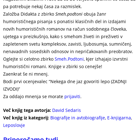
pa potrebuje nekaj časa za razmislek.
Založba Didakta z zbirko
Smeh.podtoni
obuja žanr
humorističnega pisanja s ponatisi klasičnih del in izdajami
novih humorističnih romanov na račun sodobnega človeka,
ujetega v preizkušnjo, kako s smehom živeti in preživeti v
zapletenem svetu kompleksov, zavisti, ljubosumja, sumničenj,
nenavadnih sosedskih odnosov in nepričakovanih preobratov.
Oglejte si celotno zbirko
Smeh.Podtoni
, kjer izhajajo izvrstni
humoristični romani. Knjige v zbirki so cenejše!
Zaenkrat še ni mnenj.
Bodi prvi ocenjevalec “Nekega dne jaz govoriti lepo (ZADNJI
IZVODI)”
Za oddajo mnenja se morate
prijaviti
.
Več knjig tega avtorja:
David Sedaris
Več knjig iz kategorij:
Biografije in avtobiografije
,
E-knjigarna
,
Leposlovje
Priporočamo tudi