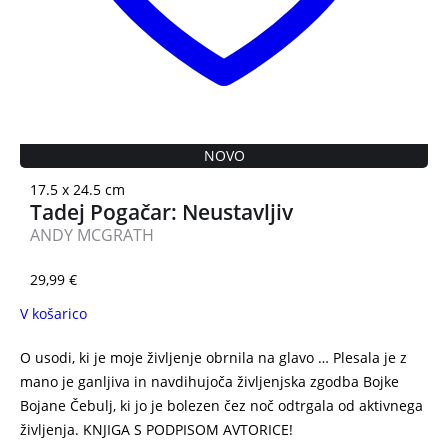
NOVO
17.5 x 24.5 cm
Tadej Pogačar: Neustavljiv
ANDY MCGRATH
29,99
€
V košarico
O usodi, ki je moje življenje obrnila na glavo … Plesala je z
mano je ganljiva in navdihujoča življenjska zgodba Bojke
Bojane Čebulj, ki jo je bolezen čez noč odtrgala od aktivnega
življenja. KNJIGA S PODPISOM AVTORICE!
PLESALA JE Z