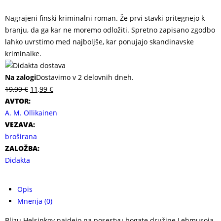
Nagrajeni finski kriminalni roman. Že prvi stavki pritegnejo k
branju, da ga kar ne moremo odložiti. Spretno zapisano zgodbo
lahko uvrstimo med najboljše, kar ponujajo skandinavske
kriminalke.
Na zalogi
Dostavimo v 2 delovnih dneh.
19,99
€
11,99
€
AVTOR:
A. M. Ollikainen
VEZAVA:
broširana
ZALOŽBA:
Didakta
Opis
Mnenja (0)
Blizu Helsinkov najdejo na posestvu bogate družine Lehmusoja