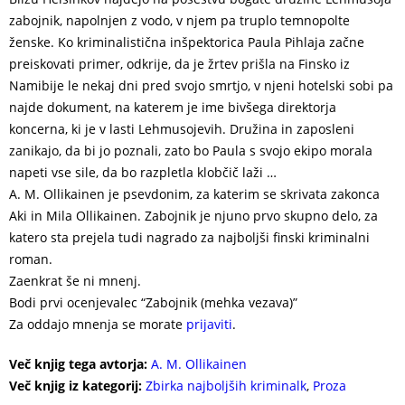
zabojnik, napolnjen z vodo, v njem pa truplo temnopolte
ženske. Ko kriminalistična inšpektorica Paula Pihlaja začne
preiskovati primer, odkrije, da je žrtev prišla na Finsko iz
Namibije le nekaj dni pred svojo smrtjo, v njeni hotelski sobi pa
najde dokument, na katerem je ime bivšega direktorja
koncerna, ki je v lasti Lehmusojevih. Družina in zaposleni
zanikajo, da bi jo poznali, zato bo Paula s svojo ekipo morala
napeti vse sile, da bo razpletla klobčič laži …
A. M. Ollikainen je psevdonim, za katerim se skrivata zakonca
Aki in Mila Ollikainen. Zabojnik je njuno prvo skupno delo, za
katero sta prejela tudi nagrado za najboljši finski kriminalni
roman.
Zaenkrat še ni mnenj.
Bodi prvi ocenjevalec “Zabojnik (mehka vezava)”
Za oddajo mnenja se morate
prijaviti
.
Več knjig tega avtorja:
A. M. Ollikainen
Več knjig iz kategorij:
Zbirka najboljših kriminalk
,
Proza