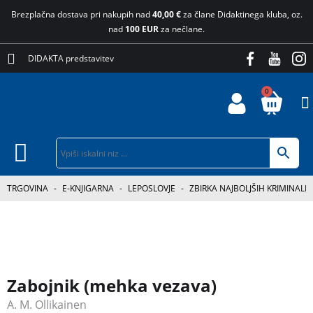
Brezplačna dostava pri nakupih nad
40,00 €
za člane Didaktinega kluba, oz.
nad
100 EUR
za nečlane.
DIDAKTA predstavitev
0
TRGOVINA
-
E-KNJIGARNA
-
LEPOSLOVJE
-
ZBIRKA NAJBOLJŠIH KRIMINALK
Zabojnik (mehka vezava)
A. M. Ollikainen