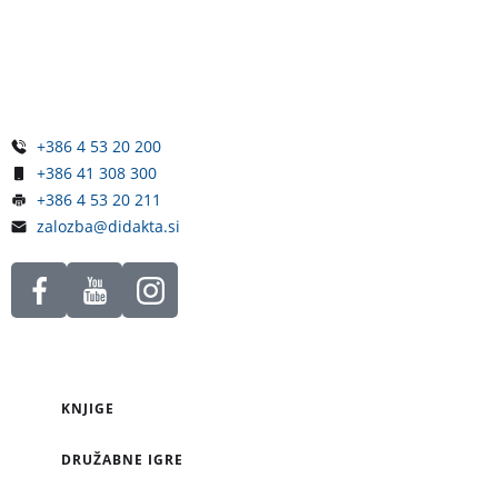
Železniška ulica 5
4248 Lesce
Slovenija
+386 4 53 20 200
+386 41 308 300
+386 4 53 20 211
zalozba@didakta.si
KNJIGE
DRUŽABNE IGRE