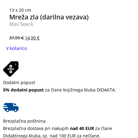
13 x 20 cm
Mreža zla (darilna vezava)
Max Seeck
37,99
€
14,99
€
V košarico
Dodatni popust
5% dodatni popust
za člane knjižnega kluba DIDAKTA.
Brezplačna poštnina
Brezplačna dostava pri nakupih
nad 40 EUR
za člane
Didaktinega kluba, oz. nad 100 EUR za nečlane.