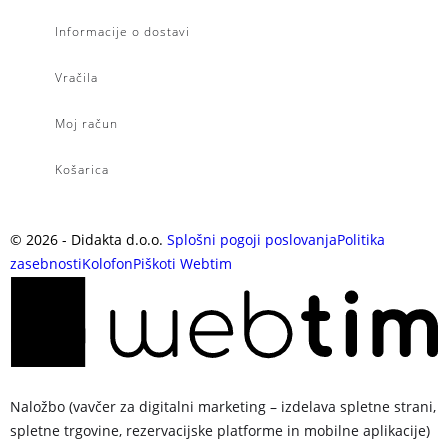
Informacije o dostavi
Vračila
Moj račun
Košarica
©
2026
- Didakta d.o.o.
Splošni pogoji poslovanja
Politika
zasebnosti
Kolofon
Piškoti
Webtim
Naložbo (vavčer za digitalni marketing – izdelava spletne strani,
spletne trgovine, rezervacijske platforme in mobilne aplikacije)