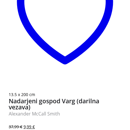
3 za 2
13.5 x 200 cm
Nadarjeni gospod Varg (darilna
vezava)
Alexander McCall Smith
37,99
€
9,99
€