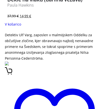
Paula Hawkins
37,99
€
14,99
€
V košarico
Detektiv Ulf Varg, zaposlen v malmöjskem Oddelku za
občutljive zločine, kjer obravnavajo najbolj nenavadne
primere na Švedskem, se tokrat spoprime s primerom
anonimnega izsiljevanja zloglasnega pisatelja Nilsa
Personna-Cederströma.