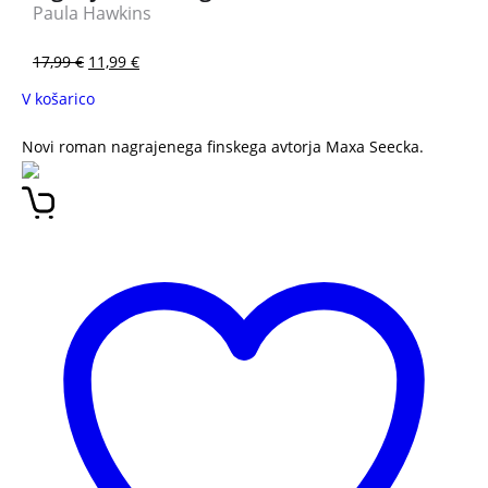
Paula Hawkins
17,99
€
11,99
€
V košarico
Novi roman nagrajenega finskega avtorja Maxa Seecka.