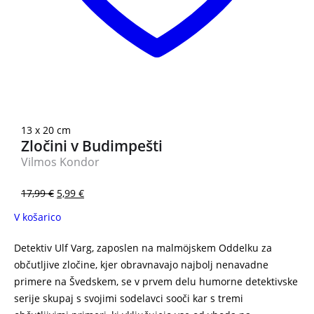
3 za 2
13 x 20 cm
Zločini v Budimpešti
Vilmos Kondor
17,99
€
5,99
€
V košarico
Detektiv Ulf Varg, zaposlen na malmöjskem Oddelku za
občutljive zločine, kjer obravnavajo najbolj nenavadne
primere na Švedskem, se v prvem delu humorne detektivske
serije skupaj s svojimi sodelavci sooči kar s tremi