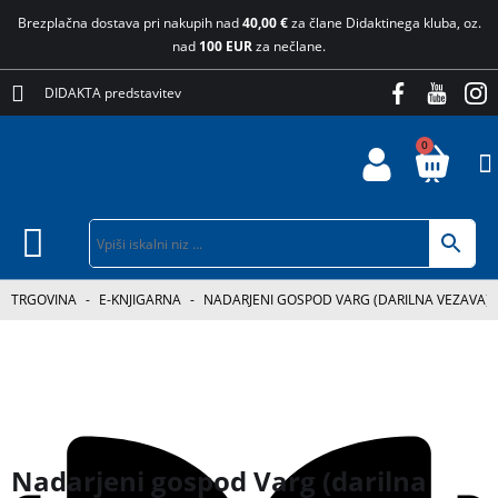
Brezplačna dostava pri nakupih nad
40,00 €
za člane Didaktinega kluba, oz.
nad
100 EUR
za nečlane.
DIDAKTA predstavitev
0
TRGOVINA
-
E-KNJIGARNA
-
NADARJENI GOSPOD VARG (DARILNA VEZAVA)
3 za 2
Nadarjeni gospod Varg (darilna