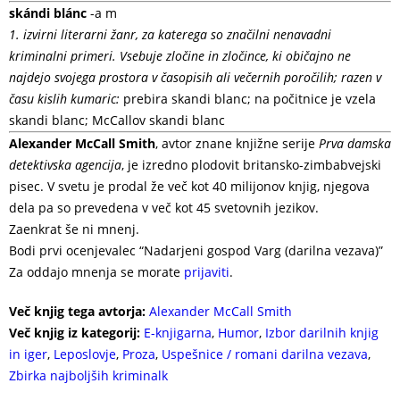
skándi blánc
-a m
1. izvirni literarni žanr, za katerega so značilni nenavadni
kriminalni primeri. Vsebuje zločine in zločince, ki običajno ne
najdejo svojega prostora v časopisih ali večernih poročilih; razen v
času kislih kumaric:
prebira skandi blanc; na počitnice je vzela
skandi blanc; McCallov skandi blanc
Alexander McCall Smith
, avtor znane knjižne serije
Prva damska
detektivska agencija
, je izredno plodovit britansko-zimbabvejski
pisec. V svetu je prodal že več kot 40 milijonov knjig, njegova
dela pa so prevedena v več kot 45 svetovnih jezikov.
Zaenkrat še ni mnenj.
Bodi prvi ocenjevalec “Nadarjeni gospod Varg (darilna vezava)”
Za oddajo mnenja se morate
prijaviti
.
Več knjig tega avtorja:
Alexander McCall Smith
Več knjig iz kategorij:
E-knjigarna
,
Humor
,
Izbor darilnih knjig
in iger
,
Leposlovje
,
Proza
,
Uspešnice / romani darilna vezava
,
Zbirka najboljših kriminalk