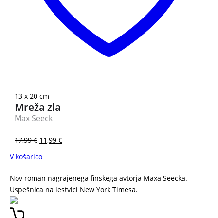
13 x 20 cm
Mreža zla
Max Seeck
17,99
€
11,99
€
V košarico
Nov roman nagrajenega finskega avtorja Maxa Seecka.
Uspešnica na lestvici New York Timesa.