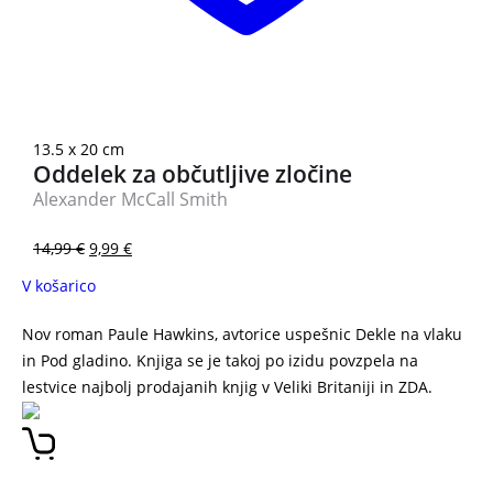
3 za 2
13.5 x 20 cm
Oddelek za občutljive zločine
Alexander McCall Smith
14,99
€
9,99
€
V košarico
Nov roman Paule Hawkins, avtorice uspešnic Dekle na vlaku
in Pod gladino. Knjiga se je takoj po izidu povzpela na
lestvice najbolj prodajanih knjig v Veliki Britaniji in ZDA.