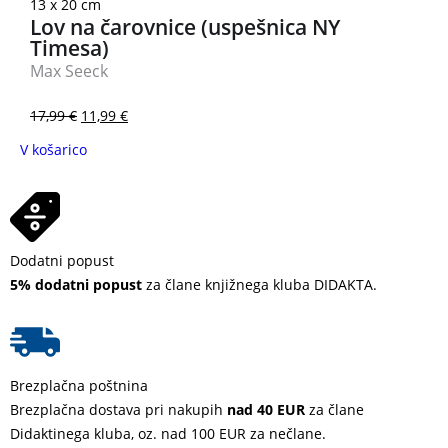
13 x 20 cm
Lov na čarovnice (uspešnica NY
Timesa)
Max Seeck
17,99
€
11,99
€
V košarico
Dodatni popust
5% dodatni popust
za člane knjižnega kluba DIDAKTA.
Brezplačna poštnina
Brezplačna dostava pri nakupih
nad 40 EUR
za člane
Didaktinega kluba, oz. nad 100 EUR za nečlane.