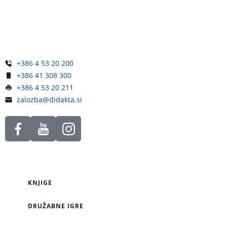
Železniška ulica 5
4248 Lesce
Slovenija
+386 4 53 20 200
+386 41 308 300
+386 4 53 20 211
zalozba@didakta.si
KNJIGE
DRUŽABNE IGRE