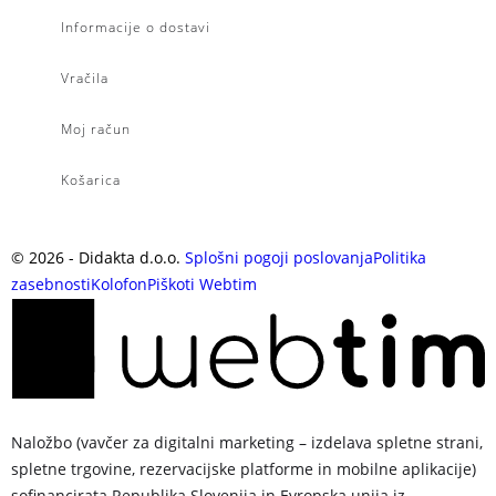
Informacije o dostavi
Vračila
Moj račun
Košarica
©
2026
- Didakta d.o.o.
Splošni pogoji poslovanja
Politika
zasebnosti
Kolofon
Piškoti
Webtim
Naložbo (vavčer za digitalni marketing – izdelava spletne strani,
spletne trgovine, rezervacijske platforme in mobilne aplikacije)
sofinancirata Republika Slovenija in Evropska unija iz