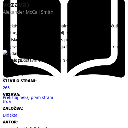
vezava)
Alexander McCall Smith
Detektiv Ulf Varg, zaposlen v malmöjskem Oddelku za občutljive
zločine, kjer obravnavajo najbolj nenavadne primere na
Švedskem, se tokrat spoprime s primerom anonimnega
izsiljevanja zloglasnega pisatelja Nilsa Personna-Cederströma.
Na zalogi
Dostavimo v 2 delovnih dneh.
37,99
€
9,99
€
72 na zalogi
ŠTEVILO STRANI:
268
VEZAVA:
Prelistaj nekaj prvih strani
trda
ZALOŽBA:
Didakta
AVTOR: