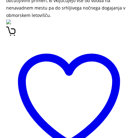
občutljivimi primeri, ki vključujejo vse od vboda na
nenavadnem mestu pa do srhljivega nočnega dogajanja v
obmorskem letovišču.