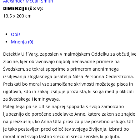
Alexander McCall Smith
DIMENZIJE (
š x v
):
13.5 x 200 cm
Opis
Mnenja (0)
Detektiv Ulf Varg, zaposlen v malmöjskem Oddelku za občutljive
zločine, kjer obravnavajo najbolj nenavadne primere na
Švedskem, se tokrat spoprime s primerom anonimnega
izsiljevanja zloglasnega pisatelja Nilsa Personna-Cederströma.
Preiskati bo moral vse zamolčane skrivnosti možatega pisca in
ugotoviti, kdo in zakaj izsiljuje prozaista, ki so ga mediji oklicali
za švedskega Hemingwaya.
Poleg tega pa se Ulf še naprej spopada s svojo zamolčano
ljubeznijo do poročene sodelavke Anne, katere zakon se znajde
na preizkušnji, ko Anna Ulfa prosi za prav posebno uslugo. Ulf
je tako postavljen pred odločitev svojega življenja. Izbrati bo
moral med svojo lastno srečo in srečo ženske, ki jo ljubi.