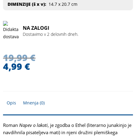
DIMENZIJE (
š x v
):
14.7 x 20.7 cm
NA ZALOGI
Dostavimo v 2 delovnih dneh.
19,99
€
4,99
€
Opis
Mnenja (0)
Roman
Napev o lakoti
, je zgodba o Ethel (literarno junakinjo je
navdihnila pisateljeva mati) in njeni družini plemiškega