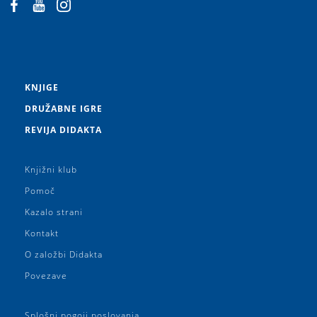
KNJIGE
DRUŽABNE IGRE
REVIJA DIDAKTA
Knjižni klub
Pomoč
Kazalo strani
Kontakt
O založbi Didakta
Povezave
Splošni pogoji poslovanja