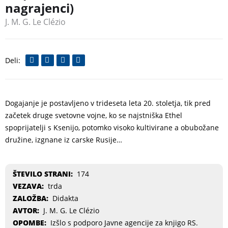
nagrajenci)
J. M. G. Le Clézio
Dogajanje je postavljeno v trideseta leta 20. stoletja, tik pred
začetek druge svetovne vojne, ko se najstniška Ethel
spoprijatelji s Ksenijo, potomko visoko kultivirane a obubožane
družine, izgnane iz carske Rusije…
ŠTEVILO STRANI:
174
VEZAVA:
trda
ZALOŽBA:
Didakta
AVTOR:
J. M. G. Le Clézio
OPOMBE:
Izšlo s podporo Javne agencije za knjigo RS.