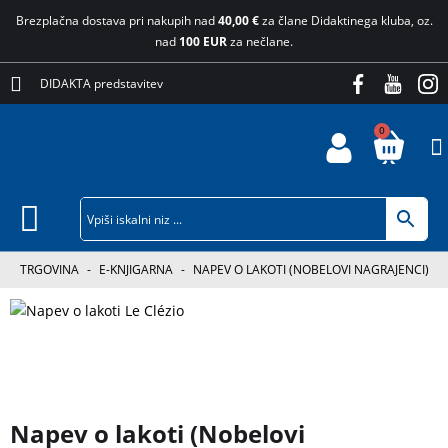
Brezplačna dostava pri nakupih nad
40,00 €
za člane Didaktinega kluba, oz.
nad
100 EUR
za nečlane.
DIDAKTA predstavitev
0
TRGOVINA
-
E-KNJIGARNA
-
NAPEV O LAKOTI (NOBELOVI NAGRAJENCI)
3 za 2
Napev o lakoti (Nobelovi