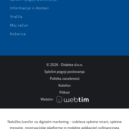
Informacije o dostavi
Vračila
Moj račun
Košarica
©
2026
- Didakta d.o.o.
Splošni pogoji poslovanja
Politika zasebnosti
Kolofon
Piškoti
Webtim
Naložbo (vavčer za digitalni marketing – izdelava spletne strani, spletne
trgovine, rezervacijske platforme in mobilne aplikacije) sofinancirata