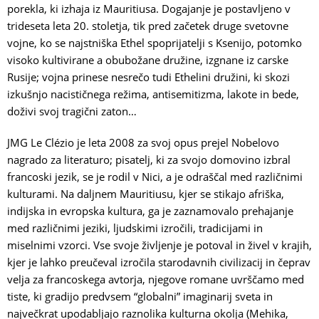
porekla, ki izhaja iz Mauritiusa. Dogajanje je postavljeno v
trideseta leta 20. stoletja, tik pred začetek druge svetovne
vojne, ko se najstniška Ethel spoprijatelji s Ksenijo, potomko
visoko kultivirane a obubožane družine, izgnane iz carske
Rusije; vojna prinese nesrečo tudi Ethelini družini, ki skozi
izkušnjo nacističnega režima, antisemitizma, lakote in bede,
doživi svoj tragični zaton…
JMG Le Clézio je leta 2008 za svoj opus prejel Nobelovo
nagrado za literaturo; pisatelj, ki za svojo domovino izbral
francoski jezik, se je rodil v Nici, a je odraščal med različnimi
kulturami. Na daljnem Mauritiusu, kjer se stikajo afriška,
indijska in evropska kultura, ga je zaznamovalo prehajanje
med različnimi jeziki, ljudskimi izročili, tradicijami in
miselnimi vzorci. Vse svoje življenje je potoval in živel v krajih,
kjer je lahko preučeval izročila starodavnih civilizacij in čeprav
velja za francoskega avtorja, njegove romane uvrščamo med
tiste, ki gradijo predvsem “globalni” imaginarij sveta in
največkrat upodabljajo raznolika kulturna okolja (Mehika,