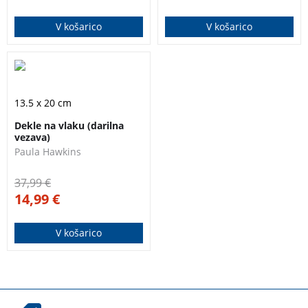
največjih kolesarjev
uvrstimo med
V košarico
V košarico
današnjega časa.
najboljše, kar
Tadej Pogačar:
ponujajo
Neustavljiv
skandinavske
kriminalke.
Knjižna uspešnica z
več kot 23 milijoni
13.5 x 20 cm
prodanih izvodov po
Dekle na vlaku (darilna
svetu!
vezava)
Paula Hawkins
37,99
€
14,99
€
V košarico