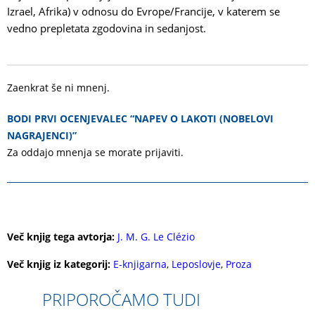
Izrael, Afrika) v odnosu do Evrope/Francije, v katerem se
vedno prepletata zgodovina in sedanjost.
Zaenkrat še ni mnenj.
BODI PRVI OCENJEVALEC “NAPEV O LAKOTI (NOBELOVI
NAGRAJENCI)”
Za oddajo mnenja se morate
prijaviti
.
Več knjig tega avtorja:
J. M. G. Le Clézio
Več knjig iz kategorij:
E-knjigarna
,
Leposlovje
,
Proza
PRIPOROČAMO TUDI