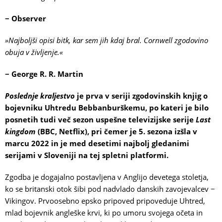
− Observer
»Najboljši opisi bitk, kar sem jih kdaj bral.
Cornwell zgodovino
obuja v življenje.«
− George R. R. Martin
Poslednje kraljestvo
je prva v seriji zgodovinskih knjig o
bojevniku Uhtredu Bebbanburškemu, po kateri je bilo
posnetih tudi več sezon uspešne televizijske serije
Last
kingdom
(BBC, Netflix), pri čemer je 5. sezona izšla v
marcu 2022 in je med desetimi najbolj gledanimi
serijami v Sloveniji na tej spletni platformi.
Zgodba je dogajalno postavljena v Anglijo devetega stoletja,
ko se britanski otok šibi pod nadvlado danskih zavojevalcev −
Vikingov. Prvoosebno epsko pripoved pripoveduje Uhtred,
mlad bojevnik angleške krvi, ki po umoru svojega očeta in