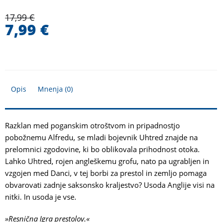
17,99
€
7,99
€
Opis
Mnenja (0)
Razklan med poganskim otroštvom in pripadnostjo
pobožnemu Alfredu, se mladi bojevnik Uhtred znajde na
prelomnici zgodovine, ki bo oblikovala prihodnost otoka.
Lahko Uhtred, rojen angleškemu grofu, nato pa ugrabljen in
vzgojen med Danci, v tej borbi za prestol in zemljo pomaga
obvarovati zadnje saksonsko kraljestvo? Usoda Anglije visi na
nitki. In usoda je vse.
»Resnična Igra prestolov.«