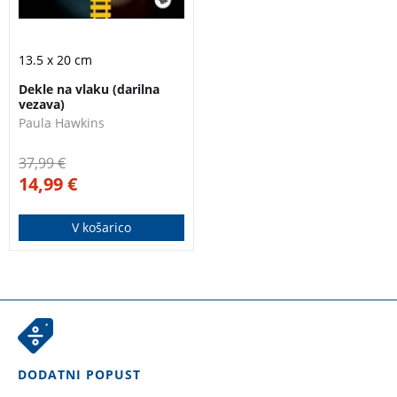
13.5 x 20 cm
Dekle na vlaku (darilna
vezava)
Paula Hawkins
37,99
€
14,99
€
V košarico
DODATNI POPUST