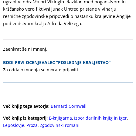
ugrabitvi odrašča pri Vikingih. Razklan med poganstvom in
krščansko vero fiktivni junak Uhtred pristane v viharju
resnične zgodovinske pripovedi o nastanku kraljevine Anglije
pod vodstvom kralja Alfreda Velikega.
Zaenkrat še ni mnenj.
BODI PRVI OCENJEVALEC “POSLEDNJE KRALJESTVO”
Za oddajo mnenja se morate
prijaviti
.
Več knjig tega avtorja:
Bernard Cornwell
Več knjig iz kategorij:
E-knjigarna
,
Izbor darilnih knjig in iger
,
Leposlovje
,
Proza
,
Zgodovinski romani