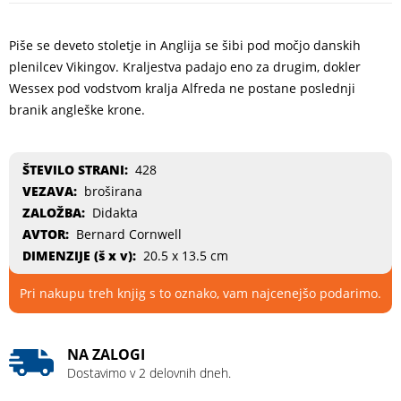
Piše se deveto stoletje in Anglija se šibi pod močjo danskih
plenilcev Vikingov. Kraljestva padajo eno za drugim, dokler
Wessex pod vodstvom kralja Alfreda ne postane poslednji
branik angleške krone.
ŠTEVILO STRANI:
428
VEZAVA:
broširana
ZALOŽBA:
Didakta
AVTOR:
Bernard Cornwell
DIMENZIJE (
š x v
):
20.5 x 13.5 cm
Pri nakupu treh knjig s to oznako, vam najcenejšo podarimo.
NA ZALOGI
Dostavimo v 2 delovnih dneh.