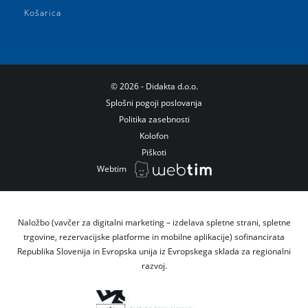
Košarica
©
2026
- Didakta d.o.o.
Splošni pogoji poslovanja
Politika zasebnosti
Kolofon
Piškoti
Webtim
Naložbo (vavčer za digitalni marketing – izdelava spletne strani, spletne
trgovine, rezervacijske platforme in mobilne aplikacije) sofinancirata
Republika Slovenija in Evropska unija iz Evropskega sklada za regionalni
razvoj.