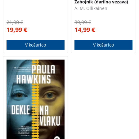
Zabojnik (darilna vezava)
A. M. Ollikainen
21,90
€
39,99
€
19,99
€
14,99
€
V košarico
V košarico
Knjižna uspešnica z
več kot 23 milijoni
prodanih izvodov po
svetu!