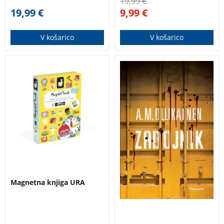
19,99
€
19,99
€
9,99
€
V košarico
V košarico
Magnetna knjiga URA
Nagrajeni finski
(Janod) omogoča
kriminalni roman. Že
otroku, da je
prvi stavki pritegnejo
kreativen. Komplet
k branju, da ga kar ne
vsebuje 75 magnetov
moremo odložiti.
in 8 kartic s predlogi.
Spretno zapisano
zgodbo lahko
uvrstimo med
najboljše, kar
ponujajo
Magnetna knjiga URA
skandinavske
kriminalke.