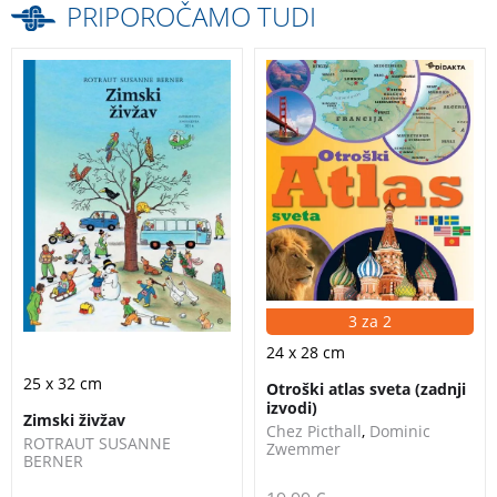
PRIPOROČAMO TUDI
Ta velika knjiga, ki
S sijajnimi
prikazuje mesto in
fotografijami ljudi,
njegovo okolico, kar
naselij, pokrajin, živali
mrgoli od nešteto
in rastlin Otroški
podrobnosti.
Zimski
atlas sveta omogoča
živžav
vznemirljiv vpogled v
sodobni svet.
Otroški
atlas sveta
3 za 2
24 x 28 cm
25 x 32 cm
Otroški atlas sveta (zadnji
izvodi)
Zimski živžav
Chez Picthall
,
Dominic
ROTRAUT SUSANNE
Zwemmer
BERNER