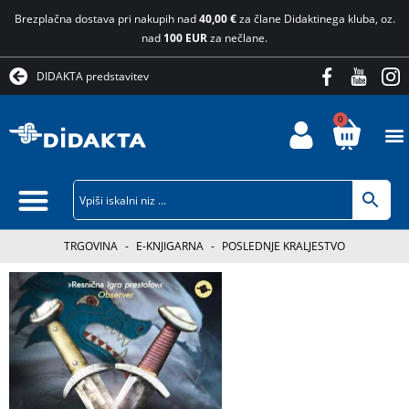
Brezplačna dostava pri nakupih nad
40,00 €
za člane Didaktinega kluba, oz.
nad
100 EUR
za nečlane.
DIDAKTA predstavitev
0
TRGOVINA
-
E-KNJIGARNA
-
POSLEDNJE KRALJESTVO