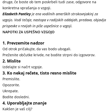
druge, če boste ob tem poskrbeli tudi zase, odgovore na
konkretna vprašanja o vzgoji.
Elizabeth Pantley
je ena vodilnih amerških strokovnjakinj za
vzgojo. Vodi tečaje, nastopa v radijskih oddajah, predava, objavlja
prispevke v revijah in piše uspešnice o vzgoji.
NAPOTKI ZA USPEŠNO VZGOJO
1. Prevzemite nadzor
Od otrok pričakujte, da vas bodo ubogali.
Preženite občutke krivde, ne bodite strpni do izgovorov.
2. Mislite
Izdelajte si načrt vzgoje.
3. Ko nekaj rečete, tisto resno mislite
Premislite.
Opozorite.
Ukrepate.
Bodite dosledni.
4. Uporabljajte znanje
Kakšen je vaš cilj?