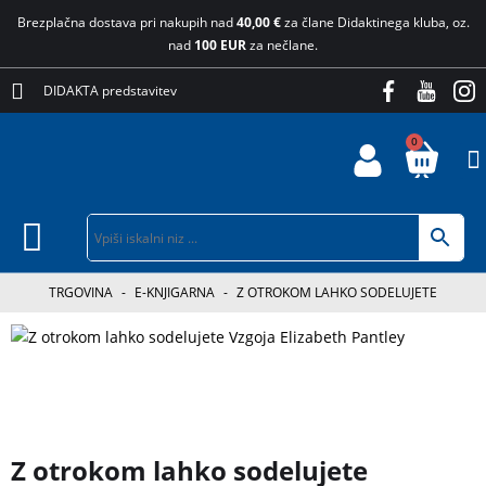
Brezplačna dostava pri nakupih nad
40,00 €
za člane Didaktinega kluba, oz.
nad
100 EUR
za nečlane.
DIDAKTA predstavitev
0
TRGOVINA
-
E-KNJIGARNA
-
Z OTROKOM LAHKO SODELUJETE
3 za 2
Z otrokom lahko sodelujete