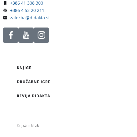
+386 41 308 300
+386 4 53 20 211
zalozba@didakta.si
KNJIGE
DRUŽABNE IGRE
REVIJA DIDAKTA
Knjižni klub