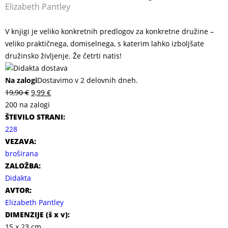
Elizabeth Pantley
V knjigi je veliko konkretnih predlogov za konkretne družine –
veliko praktičnega, domiselnega, s katerim lahko izboljšate
družinsko življenje. Že četrti natis!
Na zalogi
Dostavimo v 2 delovnih dneh.
19,90
€
9,99
€
200 na zalogi
ŠTEVILO STRANI:
228
VEZAVA:
broširana
ZALOŽBA:
Didakta
AVTOR:
Elizabeth Pantley
DIMENZIJE (
š x v
):
15 x 23 cm