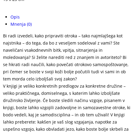
Opis
Mnenja (0)
Bi radi izvedeli, kako pripraviti otroka – tako najmlajšega kot
najstnika – do tega, da bo z veseljem sodeloval z vami? Ste
naveličani vsakodnevnih bitk, vpitja, sitnarjenja in
moledovanja? Si želite narediti red z znanjem in avtoriteto? Bi
se hkrati radi naučili, kako povečati otrokovo samospoštovanje,
pri čemer se boste v svoji koži bolje počutili tudi vi sami in ob
tem morda celo izboljšali svoj zakon?
V knjigi je veliko konkretnih predlogov za konkretne družine –
veliko praktičnega, domiselnega, s katerim lahko izboljšate
družinsko življenje. Če boste sledili načinu vzgoje, pisanem v
knjigi, boste lahko vzgojili zadovoljne in samozavestne otroke, ki
bodo vedeli, kaj je samodisciplina – in ob tem uživali! V knjigi
lahko preberete: kakšen je vaš slog vzgajanja, napotke za
uspešno vzgojo, kako obvladati jezo, kako boste bolje skrbeli za