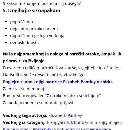
S kakšnim znanjem boste ta cilj dosegli?
5. Izogibajte se napakam:
popuščanju
nejasnim pričakovanjem
dopuščanju grdega vedenja
nedoslednosti.
Naša najpomembnejša naloga ni osrečiti otroke, ampak jih
pripraviti za življenje.
Preverjeno odličen priročnik za starše, vzgojitelje in učitelje.
Natisnili smo že deset tisoč izvodov knjige!
Poglejte si obe knjigi avtorice Elizabeh Pantley v zbirki.
Zaenkrat še ni mnenj.
Bodi prvi ocenjevalec “Z otrokom lahko sodelujete”
Za oddajo mnenja se morate
prijaviti
.
Več knjig tega avtorja:
Elizabeth Pantley
Več knjig iz kategorij:
E-knjigarna
,
Izbor darilnih knjig in iger
,
Knjige o vzgoji
,
Priročniki in poljudno znanstvene knjige