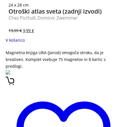
24 x 28 cm
Otroški atlas sveta (zadnji izvodi)
Chez Picthall
Dominic Zwemmer
,
19,99
€
9,99
€
V košarico
Magnetna knjiga URA (Janod) omogoča otroku, da je
kreativen. Komplet vsebuje 75 magnetov in 8 kartic s
predlogi.