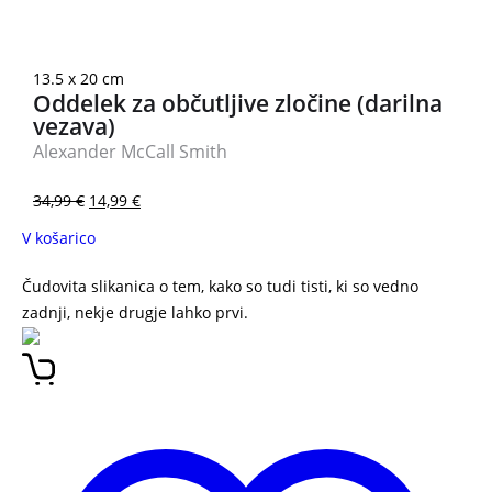
13.5 x 20 cm
Oddelek za občutljive zločine (darilna
vezava)
Alexander McCall Smith
34,99
€
14,99
€
V košarico
Čudovita slikanica o tem, kako so tudi tisti, ki so vedno
zadnji, nekje drugje lahko prvi.