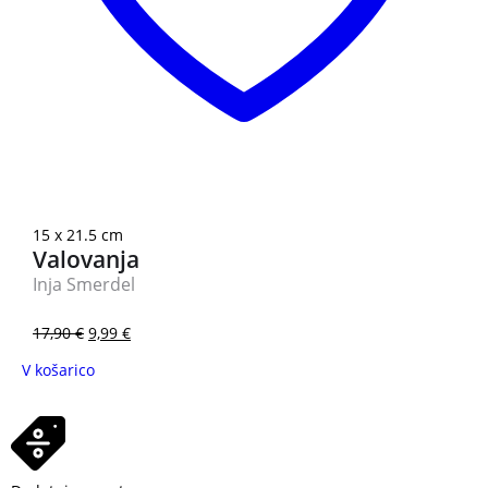
3 za 2
15 x 21.5 cm
Valovanja
Inja Smerdel
17,90
€
9,99
€
V košarico