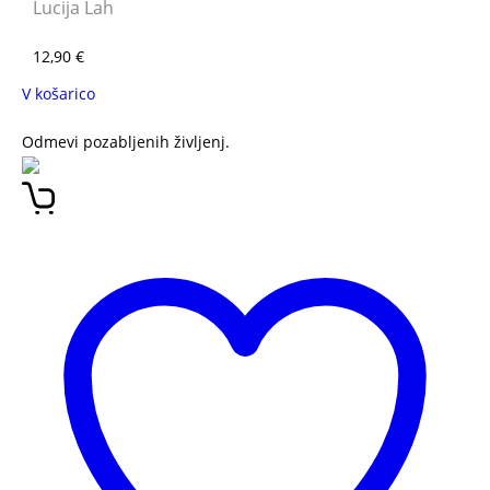
Lucija Lah
12,90
€
V košarico
Odmevi pozabljenih življenj.