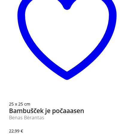
25 x 25 cm
Bambušček je počaaasen
Benas Bėrantas
22,99
€