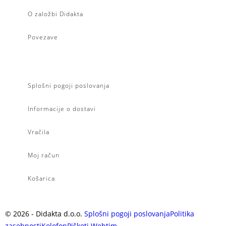
O založbi Didakta
Povezave
Splošni pogoji poslovanja
Informacije o dostavi
Vračila
Moj račun
Košarica
©
2026
- Didakta d.o.o.
Splošni pogoji poslovanja
Politika
zasebnosti
Kolofon
Piškoti
Webtim