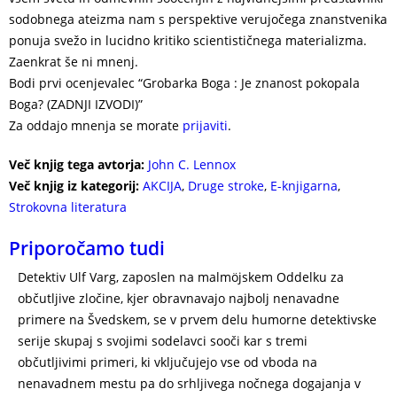
sodobnega ateizma nam s perspektive verujočega znanstvenika
ponuja svežo in lucidno kritiko scientističnega materializma.
Zaenkrat še ni mnenj.
Bodi prvi ocenjevalec “Grobarka Boga : Je znanost pokopala
Boga? (ZADNJI IZVODI)”
Za oddajo mnenja se morate
prijaviti
.
Več knjig tega avtorja:
John C. Lennox
Več knjig iz kategorij:
AKCIJA
,
Druge stroke
,
E-knjigarna
,
Strokovna literatura
Priporočamo tudi
Detektiv Ulf Varg, zaposlen na malmöjskem Oddelku za
občutljive zločine, kjer obravnavajo najbolj nenavadne
primere na Švedskem, se v prvem delu humorne detektivske
serije skupaj s svojimi sodelavci sooči kar s tremi
občutljivimi primeri, ki vključujejo vse od vboda na
nenavadnem mestu pa do srhljivega nočnega dogajanja v