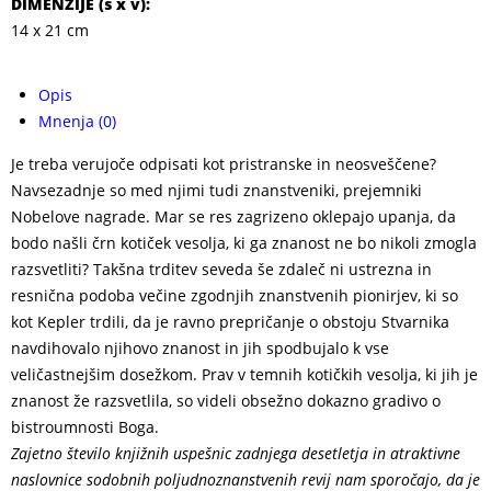
DIMENZIJE (
š x v
):
14 x 21 cm
Opis
Mnenja (0)
Je treba verujoče odpisati kot pristranske in neosveščene?
Navsezadnje so med njimi tudi znanstveniki, prejemniki
Nobelove nagrade. Mar se res zagrizeno oklepajo upanja, da
bodo našli črn kotiček vesolja, ki ga znanost ne bo nikoli zmogla
razsvetliti? Takšna trditev seveda še zdaleč ni ustrezna in
resnična podoba večine zgodnjih znanstvenih pionirjev, ki so
kot Kepler trdili, da je ravno prepričanje o obstoju Stvarnika
navdihovalo njihovo znanost in jih spodbujalo k vse
veličastnejšim dosežkom. Prav v temnih kotičkih vesolja, ki jih je
znanost že razsvetlila, so videli obsežno dokazno gradivo o
bistroumnosti Boga.
Zajetno število knjižnih uspešnic zadnjega desetletja in atraktivne
naslovnice sodobnih poljudnoznanstvenih revij nam sporočajo, da je