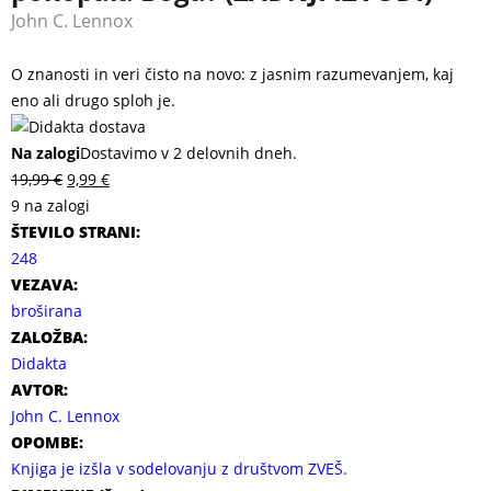
John C. Lennox
O znanosti in veri čisto na novo: z jasnim razumevanjem, kaj
eno ali drugo sploh je.
Na zalogi
Dostavimo v 2 delovnih dneh.
19,99
€
9,99
€
9 na zalogi
ŠTEVILO STRANI:
248
VEZAVA:
broširana
ZALOŽBA:
Didakta
AVTOR:
John C. Lennox
OPOMBE:
Knjiga je izšla v sodelovanju z društvom ZVEŠ.