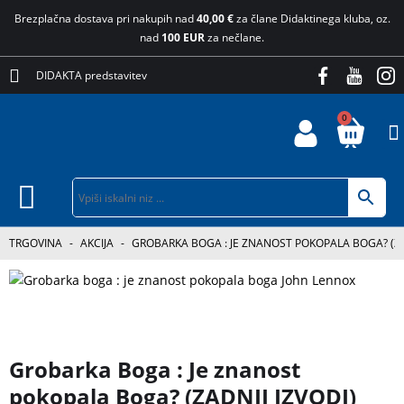
Brezplačna dostava pri nakupih nad
40,00 €
za člane Didaktinega kluba, oz.
nad
100 EUR
za nečlane.
DIDAKTA predstavitev
0
TRGOVINA
-
AKCIJA
-
GROBARKA BOGA : JE ZNANOST POKOPALA BOGA? (ZA
Grobarka Boga : Je znanost
pokopala Boga? (ZADNJI IZVODI)