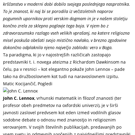
krščanstvo v moderni dobi dobilo svojega poslednjega nasprotnika.
To je znanost, ki naj bi se porodila iz večstoletnih naporov
pogumnih upornikov proti verskim dogmam in je v našem stoletju
končno zrela za sklepno poglavje tega boja. V njem bo z
zdravorazumsko razlago vseh velikih vprašanj, na katere religiozna
misel poskuša obešati svojo mistično navlako, v brezno zgodovine
dokončno odplaknila njeno največjo zablodo: vero v Boga.
Ta paradigma, ki jo v najostrejših različicah zastopajo
predstavniki t. i. novega ateizma z Richardom Dawkinsom na
čelu, pa v resnici – kot elegantno pokaže John Lennox – pade
tako na družboslovnem kot tudi na naravoslovnem izpitu.
Matic Kocijančič, Pogledi
John C. Lennox
, vrhunski matematik in filozof znanosti (ter
profesor obeh predmetov na oxfordski univerzi), je v širši
javnosti zaslovel predvsem kot eden izmed vodilnih glasov
sodobne debate o odnosu med znanostjo in religioznim
verovanjem. V svojih številnih publikacijah, predavanjih po
vsem svetu in odmevnih soočenjih z najvidnejšimi predstavniki