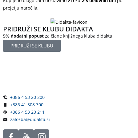
Kupljeno blago vam dostavimo v roku
2-3 delovnih dni
po
prejetju naročila.
PRIDRUŽI SE KLUBU DIDAKTA
5% dodatni popust
za člane knjižnega kluba didakta
PRIDRUŽI SE KLUBU
Železniška ulica 5
4248 Lesce
Slovenija
+386 4 53 20 200
+386 41 308 300
+386 4 53 20 211
zalozba@didakta.si