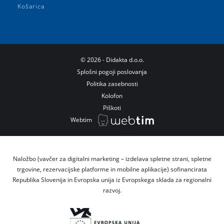
Košarica
©
2026
- Didakta d.o.o.
Splošni pogoji poslovanja
Politika zasebnosti
Kolofon
Piškoti
Webtim
Naložbo (vavčer za digitalni marketing – izdelava spletne strani, spletne
trgovine, rezervacijske platforme in mobilne aplikacije) sofinancirata
Republika Slovenija in Evropska unija iz Evropskega sklada za regionalni
razvoj.