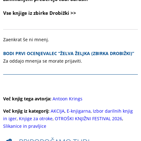
Vse knjige iz zbirke Drobižki >>
Zaenkrat še ni mnenj.
BODI PRVI OCENJEVALEC “ŽELVA ŽELJKA (ZBIRKA DROBIŽKI)”
Za oddajo mnenja se morate
prijaviti
.
Več knjig tega avtorja:
Antoon Krings
Več knjig iz kategorij:
AKCIJA
,
E-knjigarna
,
Izbor darilnih knjig
in iger
,
Knjige za otroke
,
OTROŠKI KNJIŽNI FESTIVAL 2026
,
Slikanice in pravljice