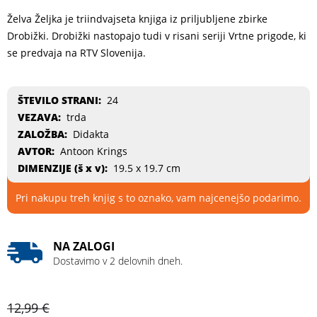
Želva Željka je triindvajseta knjiga iz priljubljene zbirke
Drobižki. Drobižki nastopajo tudi v risani seriji Vrtne prigode, ki
se predvaja na RTV Slovenija.
ŠTEVILO STRANI:
24
VEZAVA:
trda
ZALOŽBA:
Didakta
AVTOR:
Antoon Krings
DIMENZIJE (
š x v
):
19.5 x 19.7 cm
Pri nakupu treh knjig s to oznako, vam najcenejšo podarimo.
NA ZALOGI
Dostavimo v 2 delovnih dneh.
12,99
€