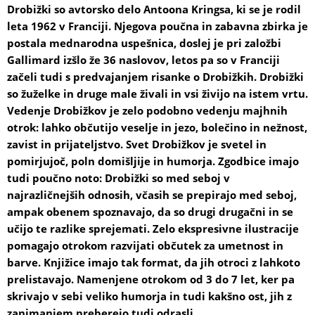
Drobižki
so avtorsko delo Antoona Kringsa, ki se je rodil
leta 1962 v Franciji. Njegova poučna in zabavna zbirka je
postala mednarodna uspešnica, doslej je pri založbi
Gallimard izšlo že 36 naslovov, letos pa so v Franciji
začeli tudi s predvajanjem risanke o Drobižkih. Drobižki
so žuželke in druge male živali in vsi živijo na istem vrtu.
Vedenje Drobižkov je zelo podobno vedenju majhnih
otrok: lahko občutijo veselje in jezo, bolečino in nežnost,
zavist in prijateljstvo. Svet Drobižkov je svetel in
pomirjujoč, poln domišljije in humorja. Zgodbice imajo
tudi poučno noto: Drobižki so med seboj v
najrazličnejših odnosih, včasih se prepirajo med seboj,
ampak obenem spoznavajo, da so drugi drugačni in se
učijo te razlike sprejemati. Zelo ekspresivne ilustracije
pomagajo otrokom razvijati občutek za umetnost in
barve. Knjižice imajo tak format, da jih otroci z lahkoto
prelistavajo. Namenjene otrokom od 3 do 7 let, ker pa
skrivajo v sebi veliko humorja in tudi kakšno ost, jih z
zanimanjem preberejo tudi odrasli.