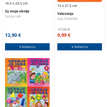
16.5 x 23.5 cm
15 x 21.5 cm
Za moje okolje
Valovanja
Lucija Lah
Inja Smerdel
17,90
€
12,90
€
9,99
€
V košarico
V košarico
Otroci se lahko iz
štirih delovnih
zvezkov na igriv način
naučijo prvih potez s
svinčnikom, šteti,
prepoznavati barve in
oblike ter natančneje
opazovati.