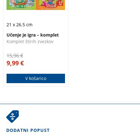
21 x 26.5 cm
Učenje je igra – komplet
Komplet štirih zvezkov
15,96
€
9,99
€
V košarico
DODATNI POPUST