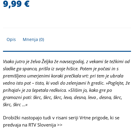
9,99
€
Opis
Mnenja (0)
Vsako jutro je želva Željka že navsezgodaj, z vekami še težkimi od
sladke ga spanca, prišla iz svoje hišice. Potem je počasi in s
premišljeno umerjenimi koraki prečkala vrt: pri tem je ubrala
vedno isto pot – tisto, ki vodi do zelenjavni h gredic. »Poglejte, že
prihaja!« je za šepetala redkvica. »Slišim jo, kako gre po
gramozni poti: škrc, škrc, škrc, leva, desna, leva , desna, škrc,
škrc, škrc …«
Drobižki nastopajo tudi v risani seriji Vrtne prigode, ki se
predvaja na RTV Slovenija >>