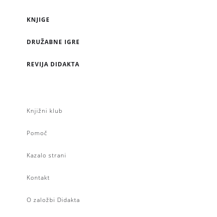
KNJIGE
DRUŽABNE IGRE
REVIJA DIDAKTA
Knjižni klub
Pomoč
Kazalo strani
Kontakt
O založbi Didakta