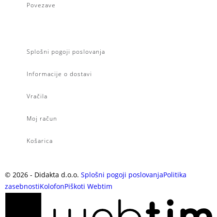
Povezave
Splošni pogoji poslovanja
Informacije o dostavi
Vračila
Moj račun
Košarica
©
2026
- Didakta d.o.o.
Splošni pogoji poslovanja
Politika
zasebnosti
Kolofon
Piškoti
Webtim