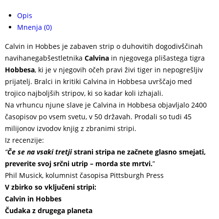
Opis
Mnenja (0)
Calvin in Hobbes je zabaven strip o duhovitih dogodivščinah
navihanegabšestletnika
Calvina
in njegovega plišastega tigra
Hobbesa
, ki je v njegovih očeh pravi živi tiger in nepogrešljiv
prijatelj. Bralci in kritiki Calvina in Hobbesa uvrščajo med
trojico najboljših stripov, ki so kadar koli izhajali.
Na vrhuncu njune slave je Calvina in Hobbesa objavljalo 2400
časopisov po vsem svetu, v 50 državah. Prodali so tudi 45
milijonov izvodov knjig z zbranimi stripi.
Iz recenzije:
“
Če se na vsaki tretji
strani stripa ne začnete glasno smejati,
preverite svoj srčni utrip – morda ste mrtvi.
”
Phil Musick, kolumnist časopisa Pittsburgh Press
V zbirko so vključeni stripi:
Calvin in Hobbes
Čudaka z drugega planeta