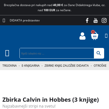
Brezplačna dostava pri nakupih nad
40,00 €
za člane Didaktinega kluba, oz.
nad
100 EUR
za nečlane.
DIDAKTA predstavitev
0
TRGOVINA
-
E-KNJIGARNA
-
ZBIRKE KNJIG ZALOŽBE DIDAKTA
-
OTROŠKE K
Zbirka Calvin in Hobbes (3 knjige)
Najzabavnejši stripi na svetu!