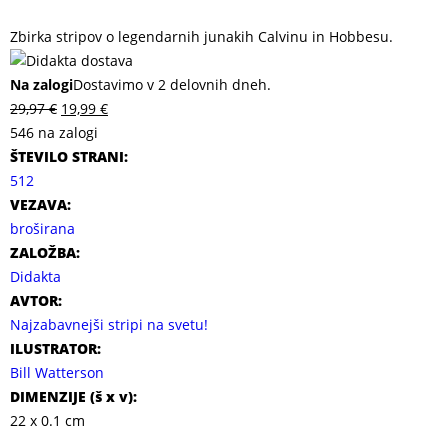
Zbirka stripov o legendarnih junakih Calvinu in Hobbesu.
Na zalogi
Dostavimo v 2 delovnih dneh.
29,97
€
19,99
€
546 na zalogi
ŠTEVILO STRANI:
512
VEZAVA:
broširana
ZALOŽBA:
Didakta
AVTOR:
Najzabavnejši stripi na svetu!
ILUSTRATOR:
Bill Watterson
DIMENZIJE (
š x v
):
22 x 0.1 cm