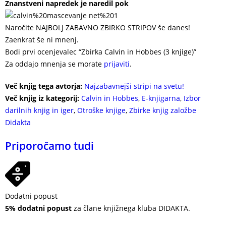
Znanstveni napredek je naredil pok
Naročite NAJBOLJ ZABAVNO ZBIRKO STRIPOV še danes!
Zaenkrat še ni mnenj.
Bodi prvi ocenjevalec “Zbirka Calvin in Hobbes (3 knjige)”
Za oddajo mnenja se morate
prijaviti
.
Več knjig tega avtorja:
Najzabavnejši stripi na svetu!
Več knjig iz kategorij:
Calvin in Hobbes
,
E-knjigarna
,
Izbor
darilnih knjig in iger
,
Otroške knjige
,
Zbirke knjig založbe
Didakta
Priporočamo tudi
Dodatni popust
5% dodatni popust
za člane knjižnega kluba DIDAKTA.