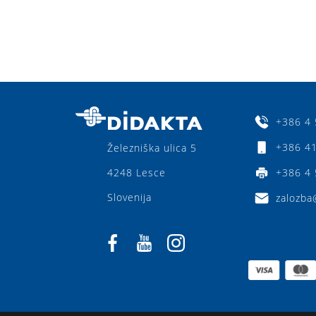
+386 4 
+386 41
Železniška ulica 5
4248 Lesce
+386 4 
Slovenija
zalozba