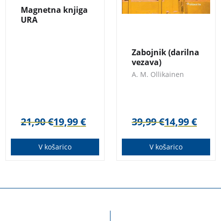
najboljše, kar
Magnetna knjiga
ponujajo
URA
skandinavske
kriminalke.
Zabojnik (darilna
vezava)
A. M. Ollikainen
21,90
€
19,99
€
39,99
€
14,99
€
V košarico
V košarico