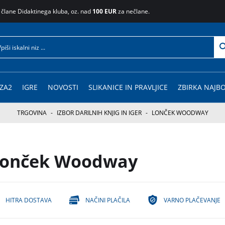
 člane Didaktinega kluba, oz. nad
100 EUR
za nečlane.
ZA2
IGRE
NOVOSTI
SLIKANICE IN PRAVLJICE
ZBIRKA NAJBO
TRGOVINA
-
IZBOR DARILNIH KNJIG IN IGER
-
LONČEK WOODWAY
onček Woodway
HITRA DOSTAVA
NAČINI PLAČILA
VARNO PLAČEVANJE