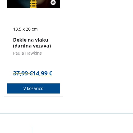
13.5 x 20 cm
Dekle na vlaku
(darilna vezava)
Paula Hawkins
37,99
€
14,99
€
V košarico