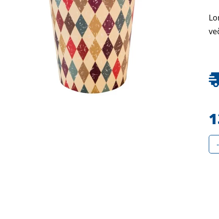
Lo
ve
1
-