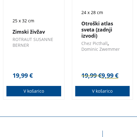
24 x 28 cm
25 x 32 cm
Otroški atlas
sveta (zadnji
Zimski živžav
izvodi)
ROTRAUT SUSANNE
,
Chez Picthall
BERNER
Dominic Zwemmer
19,99
€
19,99
€
9,99
€
V košarico
V košarico