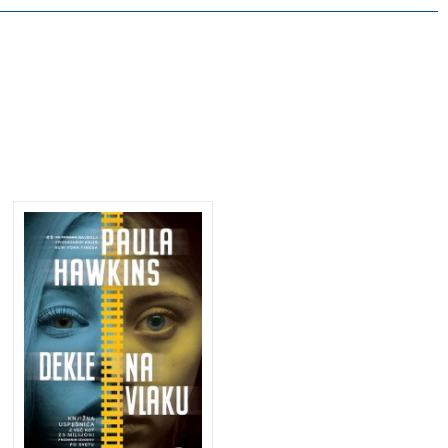
Knjižna uspešnica z
več kot 23 milijoni
prodanih izvodov po
svetu!