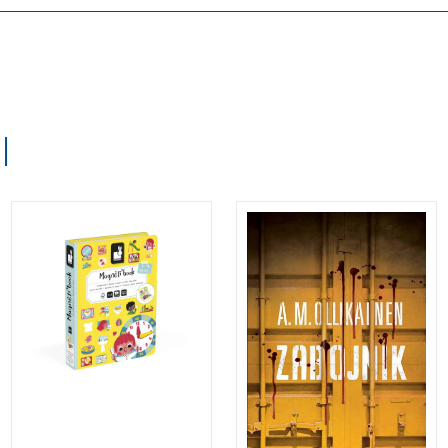
I
Magnetna knjiga
Nagrajeni finski
URA (Janod)
kriminalni roman.
omogoča otroku, da
Že prvi stavki
je kreativen.
pritegnejo k branju,
Komplet vsebuje 75
da ga kar ne
magnetov in 8 kartic
moremo odložiti.
s predlogi.
Spretno zapisano
zgodbo lahko
uvrstimo med