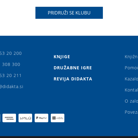
PRIDRUŽI SE KLUBU
53 20 200
KNJIGE
Knjižn
 308 300
DRUŽABNE IGRE
Pomo
53 20 211
REVIJA DIDAKTA
Kazalo
@didakta.si
Konta
O zal
Povez