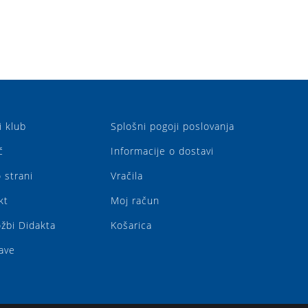
i klub
Splošni pogoji poslovanja
č
Informacije o dostavi
 strani
Vračila
kt
Moj račun
ožbi Didakta
Košarica
ave