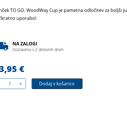
nček TO GO. WoodWay Cup je pametna odločitev za boljši jutr
čkratno uporabo!
NA ZALOGI
Dostavimo v 2 delovnih dneh.
3,95
€
+
Dodaj v košarico