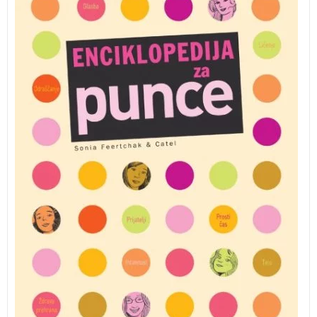
Kako izbrati pravo obleko za določeno priložnost? Kako
organizirati šolske in izvenšolske obveznosti? So fantje
res taki bedaki, kakor se zdi na prvi pogled? Zakaj
morajo starši in učitelji postavljati toliko pravil in
omejitev?
ZADNJI IZVODI – knjiga je rahlo
poškodovana na naslovnici!