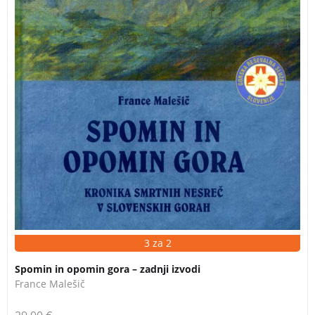
3 za 2
Spomin in opomin gora – zadnji izvodi
France Malešič