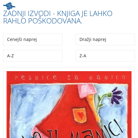
ZADNJI IZVODI - KNJIGA JE LAHKO
RAHLO POŠKODOVANA.
Cenejši naprej
Dražji naprej
A-Z
Z-A
14 simpatičnih pesmic o mamici in za mamico (Tone
Pavček, Gustav Strniša, Mira Voglar …)