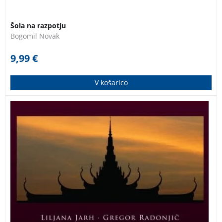
Šola na razpotju
Bogomil Novak
9,99
€
V košarico
Kratke zgodbe o drobnih naključjih v popotnih
doživetjih so v knjigo položene med umetniške
fotografije. Zadnji izvodi – knjiga je lahko rahko
poškodovana (naslovnica)!