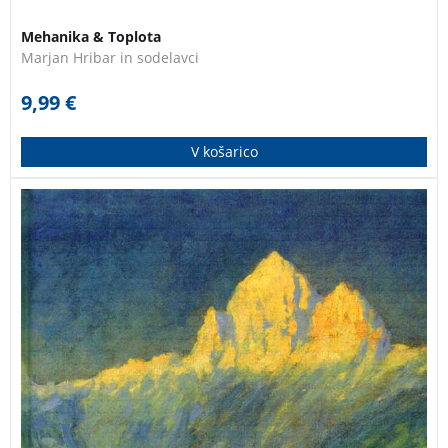
Mehanika & Toplota
Marjan Hribar in sodelavci
9,99
€
V košarico
Knjiga podaja kroniko smrtnih nesreč v gorah, z
namenom biti spomin na preminule pohodnike ter
opomin kasnejšim rodovom, da bi lepo in marsikdaj
neizprosno gorsko naravo, obravnavali z vsem
spoštovanjem in resnostjo.