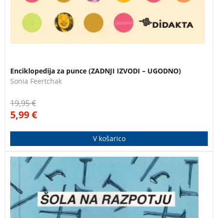
Enciklopedija za punce (ZADNJI IZVODI – UGODNO)
Sonia Feertchak
19,95
€
5,99
€
V košarico
Avtor osvetljuje šolo iz zgodovinskih razvojnih
zakonitosti kot ustanovo in v njej proces vzgoje in
izobraževanja.