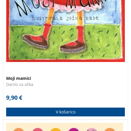
Moji mamici
Darilo za očka
9,90
€
V košarico