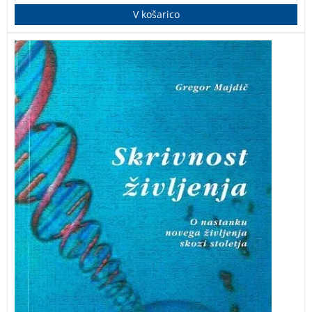
V košarico
Skozi pogovor med mlajšim fantom in starejšim
znanstvenikom bodo mladi bralci našli odgovore: kako
je spočeto življenje, zakaj smo na svetu moški in
ženske…