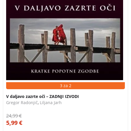
3 za 2
V daljavo zazrte oči – ZADNJI IZVODI
Gregor Radonjič
,
Liljana Jarh
24,99
€
5,99
€