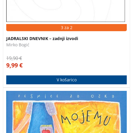
3 za 2
JADRALSKI DNEVNIK – zadnji izvodi
Mirko Bogić
19,90
€
9,99
€
V košarico
11 simpatičnih pesmic za očka, ki so jih napisali znani
slovenski pesniki in pesnice. Zadnji izvodi – knjiga je
lahko rahlo poškodovana!