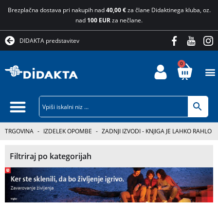
Brezplačna dostava pri nakupih nad
40,00 €
za člane Didaktinega kluba, oz.
nad
100 EUR
za nečlane.
DIDAKTA predstavitev
0
TRGOVINA
-
IZDELEK OPOMBE
-
ZADNJI IZVODI - KNJIGA JE LAHKO RAHLO
Filtriraj po kategorijah