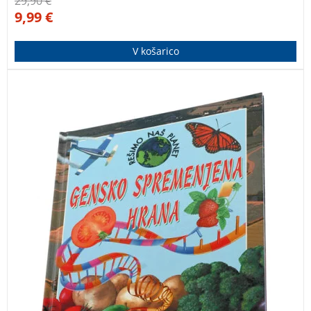
29,90
€
9,99
€
V košarico
Knjiga, ki na enostaven način razloži prednosti in
slabosti gensko spremenjene hrane ter kakšne so
posledice genske tehnike. Primerno tudi za otroke.