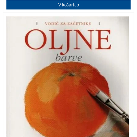
V košarico
Namen tega vodiča za začetnike je, da bralca uvede v
tehniko oljnega slikanja.