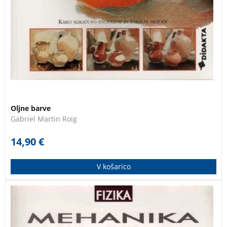
Oljne barve
Gabriel Martin Roig
14,90
€
V košarico
V učbeniku so obravnavani vsi pojmi in pojavi, ki jih s
tega področja najdemo v maturitetnem katalogu za
fiziko.