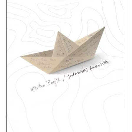
častnega člana Jadralnega kluba Ljubljana. ZADNJI
IZVODI – KNJIGA JE RAHLO POŠKODOVANA NA
PLATNICI.
JADRALSKI DNEVNIK MIRKO BOGIĆ