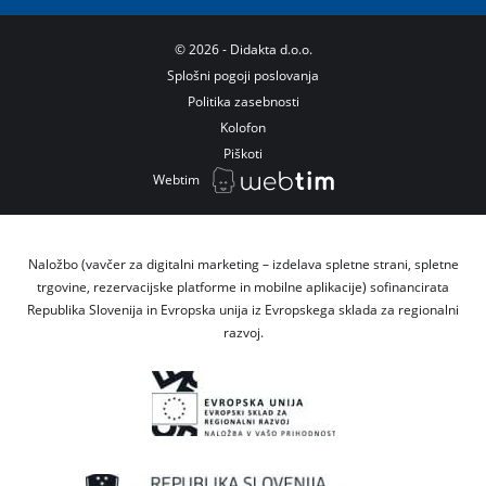
©
2026
- Didakta d.o.o.
Splošni pogoji poslovanja
Politika zasebnosti
Kolofon
Piškoti
Webtim
Naložbo (vavčer za digitalni marketing – izdelava spletne strani, spletne
trgovine, rezervacijske platforme in mobilne aplikacije) sofinancirata
Republika Slovenija in Evropska unija iz Evropskega sklada za regionalni
razvoj.