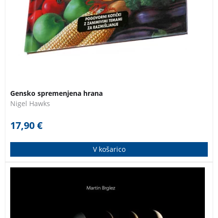
Gensko spremenjena hrana
Nigel Hawks
17,90
€
V košarico
Knjiga je idealen priročnik za opazovanje Lune s
teleskopom ali celo samo z daljnogledom. Obvezno
čtivo za vsakega opazovalca vesolja, priporočamo tudi
za šolski astronomski krožek! Zadnji izvodi – knjiga je