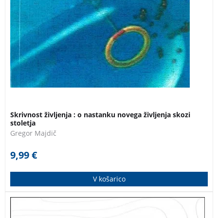
Skrivnost življenja : o nastanku novega življenja skozi
stoletja
Gregor Majdič
9,99
€
V košarico
Jadralski dnevnik Mirka Bogića, ustanovitelja in