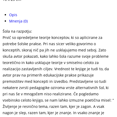
Opis
Mnenja (0)
Šola na razpotju:
Prvič so opredeljene teorije konceptov, ki so aplicirane za
potrebe šolske prakse. Pri nas sicer veliko govorimo o
konceptih, skoraj nič pa jih ne usklajujemo med seboj. Zato
skuša avtor pokazati, kako lahko šola razume svoje probleme
teoretično in kako usklajuje teorije v smiselno celoto za
realizacijo zastavljenih ciljev. Vrednost te knjige je tudi to, da
avtor prav na primerih edukacijske prakse prikazuje
premostitev med koncepti in izvedbo. Predstavljene so tudi
nekatere zvrsti pedagogike oziroma vrste alternativnih šol, ki
pri nas še v mnogočem niso realizirane. Če pogledamo
vsebinsko celoto knjigo, se nam lahko izmuzne poetična misel: ”
Življenje je resnično tema, razen tam, kjer je zagon. A vsak
nagon je slep, razen tam, kjer je znanje. In vsako znanje je