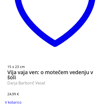
15 x 23 cm
Vija vaja ven: o motečem vedenju v
šoli
Darja Barborič Vesel
24,99
€
V košarico