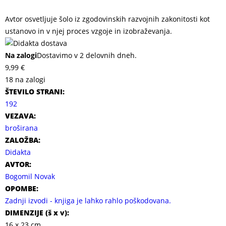
Avtor osvetljuje šolo iz zgodovinskih razvojnih zakonitosti kot
ustanovo in v njej proces vzgoje in izobraževanja.
Na zalogi
Dostavimo v 2 delovnih dneh.
9,99
€
18 na zalogi
ŠTEVILO STRANI:
192
VEZAVA:
broširana
ZALOŽBA:
Didakta
AVTOR:
Bogomil Novak
OPOMBE:
Zadnji izvodi - knjiga je lahko rahlo poškodovana.
DIMENZIJE (
š x v
):
16 x 23 cm