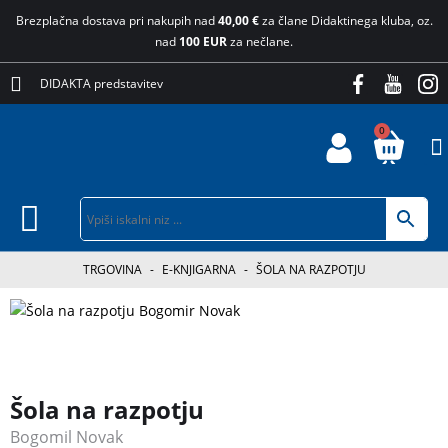
Brezplačna dostava pri nakupih nad
40,00 €
za člane Didaktinega kluba, oz.
nad
100 EUR
za nečlane.
DIDAKTA predstavitev
0
TRGOVINA
-
E-KNJIGARNA
-
ŠOLA NA RAZPOTJU
Šola na razpotju
Bogomil Novak