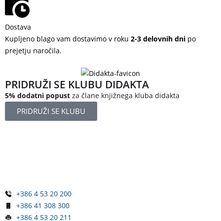
Dostava
Kupljeno blago vam dostavimo v roku
2-3 delovnih dni
po
prejetju naročila.
PRIDRUŽI SE KLUBU DIDAKTA
5% dodatni popust
za člane knjižnega kluba didakta
PRIDRUŽI SE KLUBU
Železniška ulica 5
4248 Lesce
Slovenija
+386 4 53 20 200
+386 41 308 300
+386 4 53 20 211