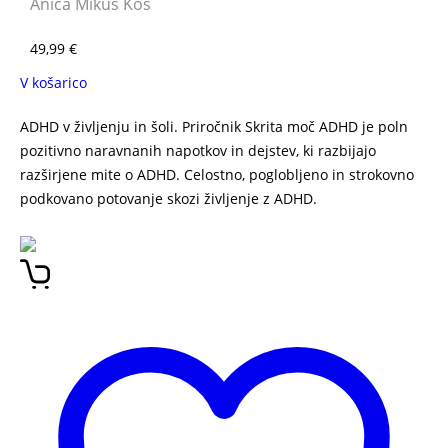
Anica Mikuš Kos
49,99
€
V košarico
ADHD v življenju in šoli. Priročnik Skrita moč ADHD je poln
pozitivno naravnanih napotkov in dejstev, ki razbijajo
razširjene mite o ADHD. Celostno, poglobljeno in strokovno
podkovano potovanje skozi življenje z ADHD.
Skrita moč
ADHD