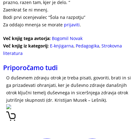
prazno, razen tam, kjer je delo. “
Zaenkrat še ni mnenj.
Bodi prvi ocenjevalec “Šola na razpotju”
Za oddajo mnenja se morate
prijaviti
.
Več knjig tega avtorja:
Bogomil Novak
Več knjig iz kategorij:
E-knjigarna
,
Pedagogika
,
Strokovna
literatura
Priporočamo tudi
O duševnem zdravju otrok je treba pisati, govoriti, brati in si
ga prizadevati ohranjati, ker je duševno zdravje današnjih
otrok ključni temelj duševnega in siceršnjega zdravja otrok
jutrišnje skupnosti (dr. Kristijan Musek – Lešnik).