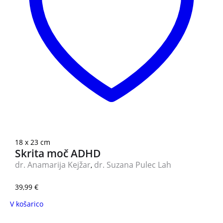
18 x 23 cm
Skrita moč ADHD
dr. Anamarija Kejžar
dr. Suzana Pulec Lah
,
39,99
€
V košarico