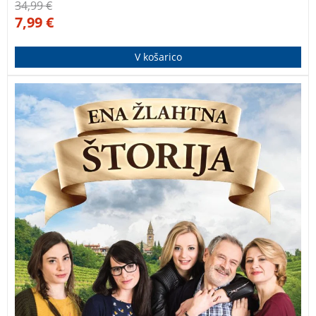
34,99
€
7,99
€
V košarico
Vse o čisto pravi slovenski romantično-humoristični
seriji, ki podira rekorde gledanosti ter ima celo svoj
mlečni namaz, turistično pot in svoja vina. Ena žlahtna
štorija je prva slovenska igrana dnevna serija, ki ji je
uspelo zares osvojiti domače gledalce.
Ena žlahtna
štorija