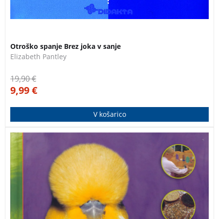
3 za 2
Otroško spanje Brez joka v sanje
Elizabeth Pantley
19,90
€
9,99
€
V košarico
Slikovno bogat in pregleden priročnik za spoznavanje,
nakup, nego in prehrano ptic.