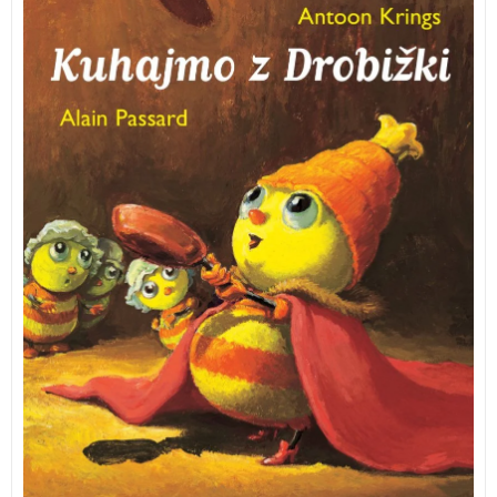
Enostavna kuharska knjiga za otroke z raznovrstnimi
recepti, ki sta jo pripravila avtor priljubljenih slikanic
iz zbirke Drobižki Antoon Krings ter lastnik znamenite
pariške restavracije Alain Passard. Knjigo mladim
slovenskim bralcem priporoča Bine Volčič.
Kuhajmo z
Drobižki