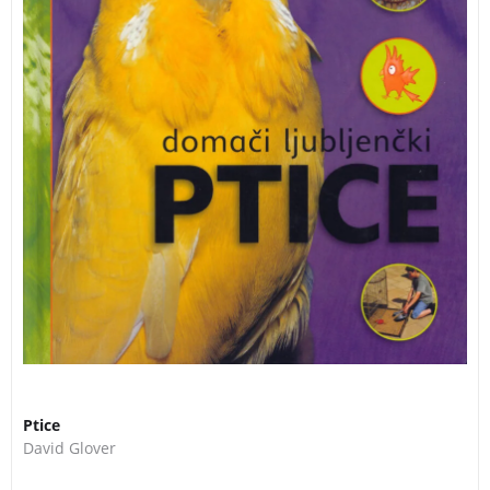
3 za 2
Ptice
David Glover