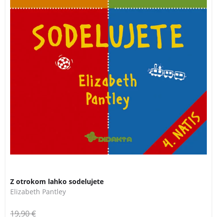
3 za 2
Z otrokom lahko sodelujete
Elizabeth Pantley
19,90
€