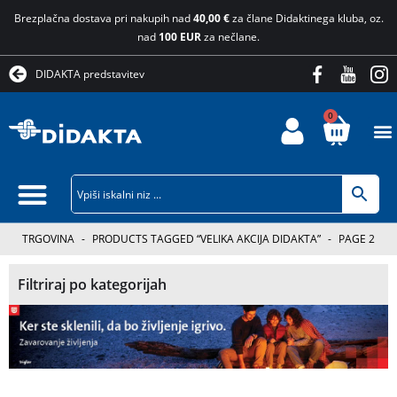
Brezplačna dostava pri nakupih nad
40,00 €
za člane Didaktinega kluba, oz.
nad
100 EUR
za nečlane.
DIDAKTA predstavitev
0
TRGOVINA
-
PRODUCTS TAGGED “VELIKA AKCIJA DIDAKTA”
-
PAGE 2
Filtriraj po kategorijah