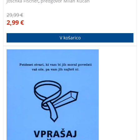
Joschka Fischer
,
predgovor Milan Kučan
29,99
€
2,99
€
V košarico
Petdeset stvari, ki vam bi jih moral povedati vaš oče,
pa vam jih najbrž ni. Zabavna in šaljiva zbirka
očetovskih nasvetov o najpomembnejših stvareh v
življenju.