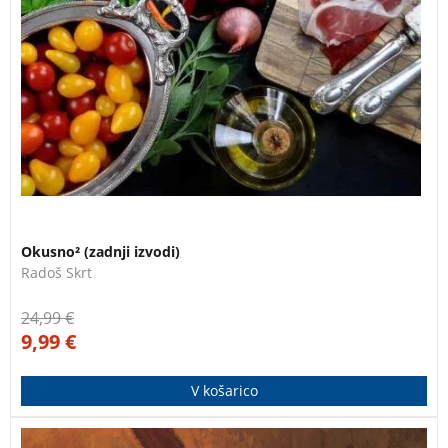
3 za 2
Okusno² (zadnji izvodi)
Radoš Skrt
24,99
€
9,99
€
V košarico