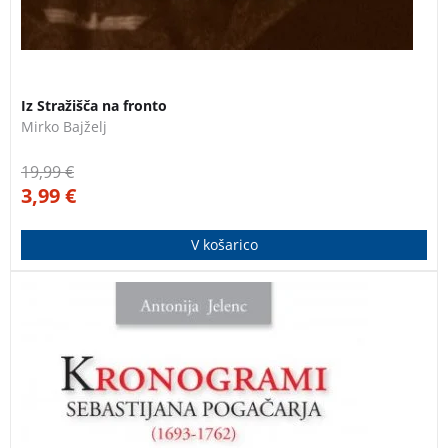
3 za 2
Iz Stražišča na fronto
Mirko Bajželj
19,99
€
3,99
€
V košarico
Kronogram je kratek, jedrnat zapis neke misli ali
dogodka, ki ima poudarjene črke M,D,C,L,X,V, in I. Če te
črke uporabimo/preberemo kot rimske številke in jih
seštejemo, dobimo letnico, ki se nanaša na misel
kronograma. V knjigi so zbrani kronogrami župnika
Sebastijana Pogačarja, ki je deloval v osemnajstem