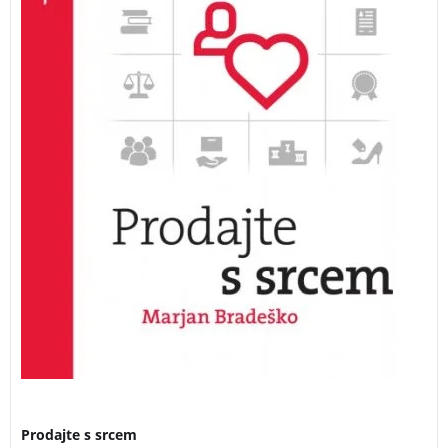
bi bila taka srečanja človeška, prijetna in v
zadovoljstvo obeh. Nova knjiga avtorja uspešnice
Povejte z veseljem – priročnik za odličen govorniški
nastop!
3 za 2
Prodajte s srcem