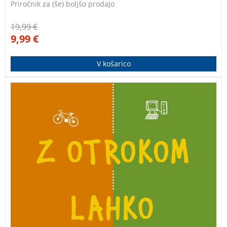
Priročnik za (še) boljšo prodajo
19,99
€
9,99
€
V košarico
V knjigi je veliko konkretnih predlogov za konkretne
družine – veliko praktičnega, domiselnega, s katerim
lahko izboljšate družinsko življenje. Že četrti natis!