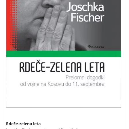
3 za 2
Rdeče-zelena leta