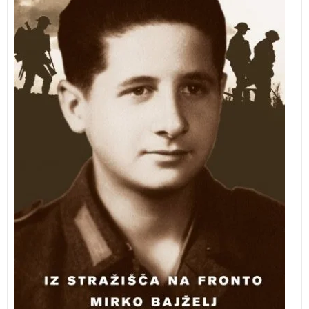
otroci vsak dan hodili v okoliške gozdove po butare in
pomagali sosednjim obrtnikom, da so dobili za plačilo
nekaj hrane, ki jo je v družini vedno primanjkovalo.