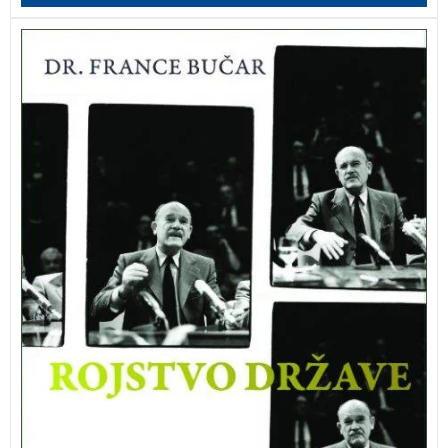
Dr. France Bučar v svoji knjigi Rojstvo države
predstavlja celovit pogled na slovensko
osamosvajanje.