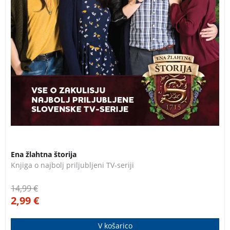
3 za 2
Ena žlahtna štorija
Knjiga o najbolj priljubljeni TV-seriji
14,99
€
2,99
€
V košarico