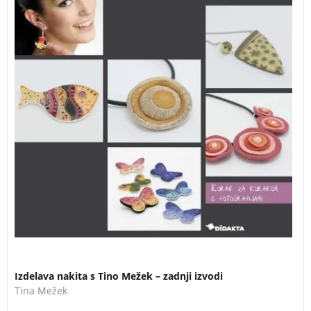
3 za 2
Izdelava nakita s Tino Mežek – zadnji izvodi
Tina Mežek