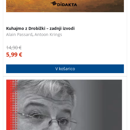
3 za 2
Kuhajmo z Drobižki – zadnji izvodi
Alain Passard
,
Antoon Krings
14,90
€
5,99
€
V košarico
V knjigi političnih spominov, od kosovske vojne do 11.
septembra, Joschka Fischer predstavi nemško zunanjo
politiko v času dramatičnih preobratov.