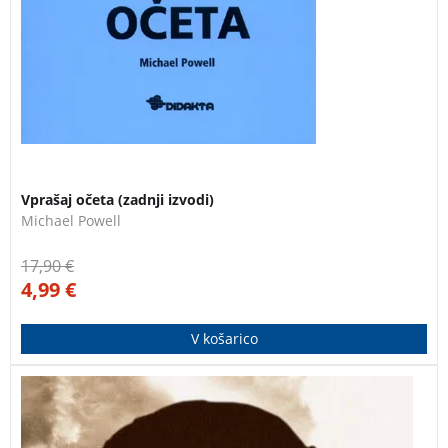
3 za 2
Vprašaj očeta (zadnji izvodi)
Michael Powell
17,90
€
4,99
€
V košarico
Zgodba o preprostem fantiču iz stražiške sitarske
družine odstira skrivnostni davni čas, ko so bosonogi