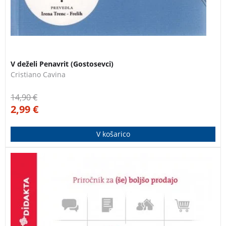
3 za 2
V deželi Penavrit (Gostosevci)
Cristiano Cavina
14,90
€
2,99
€
V košarico
Vsebina knjige s preprostimi in samoumevnimi
nasveti pomaga povečati prodajo in izboljšati
poslovanje vsakomur, ki se neposredno ali posredno
ukvarja s prodajo. Knjiga je namenjena prav
vsakomur, ki se kakorkoli srečuje s kupcem in želi, da