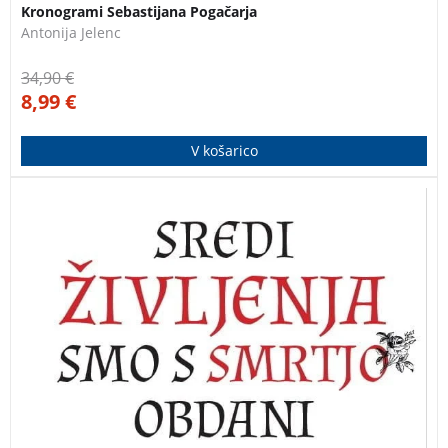
Kronogrami Sebastijana Pogačarja
Antonija Jelenc
34,90
€
8,99
€
V košarico
Freska slovenske dežele petnajstega stoletja, prežete z
vraževerjem in krutimi čarovniškimi procesi.