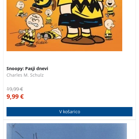
3 za 2
Snoopy: Pasji dnevi
Charles M. Schulz
19,99
€
9,99
€
V košarico
Večkrat nagrajeni roman sodobnega italijanskega