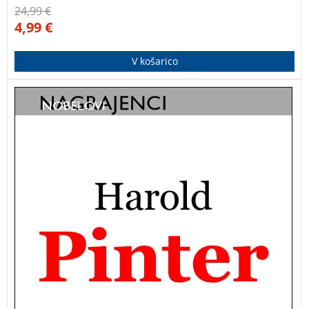
24,99
€
4,99
€
V košarico
Vrhunsko literarno delo nobelovega nagrajenca
Harolda Pinterja. Temačna nadrealistična drama o
sodobnem, absurdnem svetu.