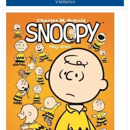
V košarico
Brezčasna zbirka humorja in domišljije.