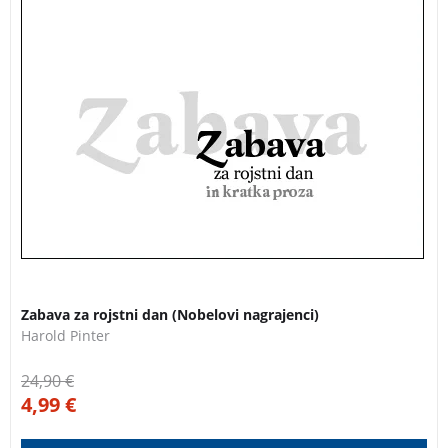
3 za 2
Zabava za rojstni dan (Nobelovi nagrajenci)
Harold Pinter
24,90
€
4,99
€