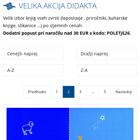
VELIKA AKCIJA DIDAKTA
Velik izbor knjig vseh zvrsti (leposlovje , priročniki, kuharske
knjige, slikanice …) po izjemnih cenah.
Dodatni popust pri naročilu nad 30 EUR s kodo: POLETJE
26.
Cenejši naprej
Dražji naprej
A-Z
Z-A
Predhodni
1
2
3
…
5
Naslednji
Ali ste neprespani? Vas zasipavajo z nasveti, da
morate otroka pustiti zaspati v joku? Priročnik za
mlade starše, s katerim se bo otrok, na nežen način,
privadil k nočnemu spanju.