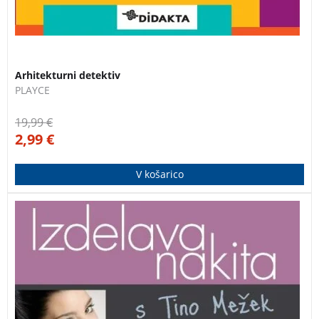
3 za 2
Arhitekturni detektiv
PLAYCE
19,99
€
2,99
€
V košarico
Izdelava nakita s Tino Mežek, je knjiga v kateri se
boste korak za korakom naučili sami izdelati moderen
in unikaten nakit, ki ga boste z veseljem nosili ali
podarili. DELAVNICE NAKITA S TINO MEŽEK – termini
spodaj.