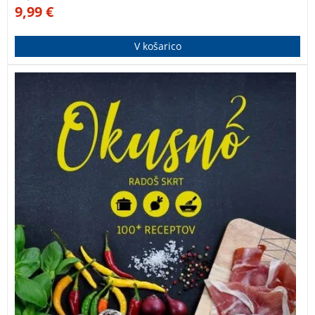
9,99
€
V košarico
Več kot sto okusnih in preprostih jedi. Rdeča nit
receptov je hitra in preprosta priprava jedi iz sestavin,
ki jih je mogoče kupiti v slovenskih trgovinah. Večina
receptov je opremljenih tudi s fotografijami postopkov
priprave določene jedi.