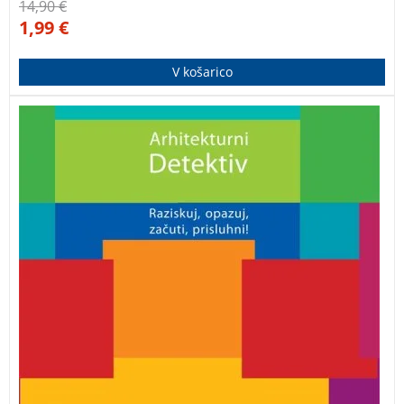
14,90
€
1,99
€
V košarico
Publikacija o izobraževanju na področju prostora in
arhitekture, ki je namenjena učiteljem, mentorjem,
pedagogom in staršem predvsem pa najmlajši
generaciji, da bi pri njih spodbudili radovednost in
željo po raziskovanju arhitekture.