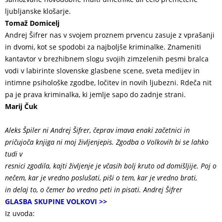
ljubljanske klošarje.
Tomaž Domicelj
Andrej Šifrer nas v svojem proznem prvencu zasuje z vprašanji
in dvomi, kot se spodobi za najboljše kriminalke. Znameniti
kantavtor v brezhibnem slogu svojih zimzelenih pesmi bralca
vodi v labirinte slovenske glasbene scene, sveta medijev in
intimne psihološke zgodbe, ločitev in novih ljubezni. Rdeča nit
pa je prava kriminalka, ki jemlje sapo do zadnje strani.
Marij Čuk
Aleks Špiler ni Andrej Šifrer, čeprav imava enaki začetnici in
pričujoča knjiga ni moj življenjepis. Zgodba o Volkovih bi se lahko
tudi v
resnici zgodila, kajti življenje je včasih bolj kruto od domišljije. Poj o
nečem, kar je vredno poslušati, piši o tem, kar je vredno brati,
in delaj to, o čemer bo vredno peti in pisati. Andrej Šifrer
GLASBA SKUPINE VOLKOVI >>
Iz uvoda: