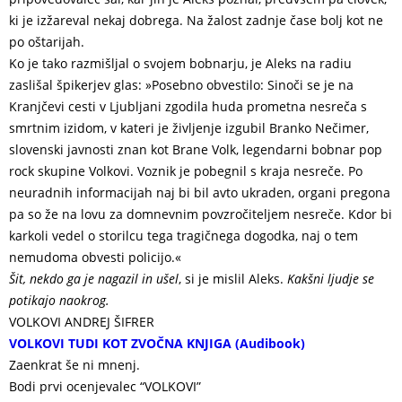
ki je izžareval nekaj dobrega. Na žalost zadnje čase bolj kot ne
po oštarijah.
Ko je tako razmišljal o svojem bobnarju, je Aleks na radiu
zaslišal špikerjev glas: »Posebno obvestilo: Sinoči se je na
Kranjčevi cesti v Ljubljani zgodila huda prometna nesreča s
smrtnim izidom, v kateri je življenje izgubil Branko Nečimer,
slovenski javnosti znan kot Brane Volk, legendarni bobnar pop
rock skupine Volkovi. Voznik je pobegnil s kraja nesreče. Po
neuradnih informacijah naj bi bil avto ukraden, organi pregona
pa so že na lovu za domnevnim povzročiteljem nesreče. Kdor bi
karkoli vedel o storilcu tega tragičnega dogodka, naj o tem
nemudoma obvesti policijo.«
Šit, nekdo ga je nagazil in ušel
, si je mislil Aleks.
Kakšni
ljudje se
potikajo naokrog.
VOLKOVI ANDREJ ŠIFRER
VOLKOVI TUDI KOT ZVOČNA KNJIGA (Audibook)
Zaenkrat še ni mnenj.
Bodi prvi ocenjevalec “VOLKOVI”