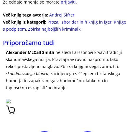
Za oddajo mnenja se morate
prijaviti
.
Več knjig tega avtorja:
Andrej Šifrer
Več knjig iz kategorij:
Proza
,
Izbor darilnih knjig in iger
,
Knjige
s podpisom
,
Zbirka najboljših kriminalk
Priporočamo tudi
Alexander McCall Smith
ne sledi Larssonovi krvavi tradiciji
skandinavskega noirja. Pravzaprav ravno nasprotno, tako
rekoč postavljeno na glavo. Zbirka knjig novega žanra, t. i.
skandinavskega blanca
, začinjenega s ščepcem britanskega
humorja in zapakiranega v hudomušno, lahkotno in
toplosrčno eskapistično branje.
Zbirka kriminalk –
skandinavski blanc