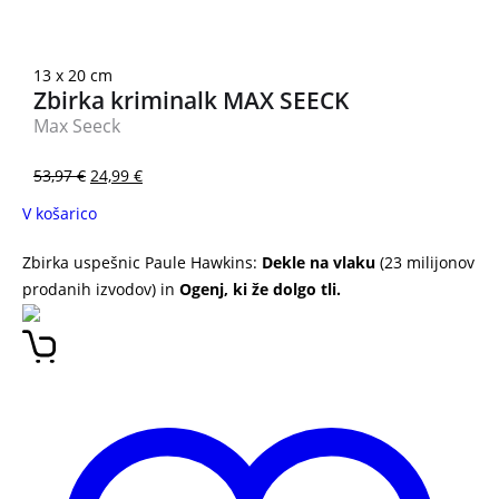
13 x 20 cm
Zbirka kriminalk MAX SEECK
Max Seeck
53,97
€
24,99
€
V košarico
Zbirka uspešnic Paule Hawkins:
Dekle na vlaku
(23 milijonov
prodanih izvodov) in
Ogenj, ki že dolgo tli.