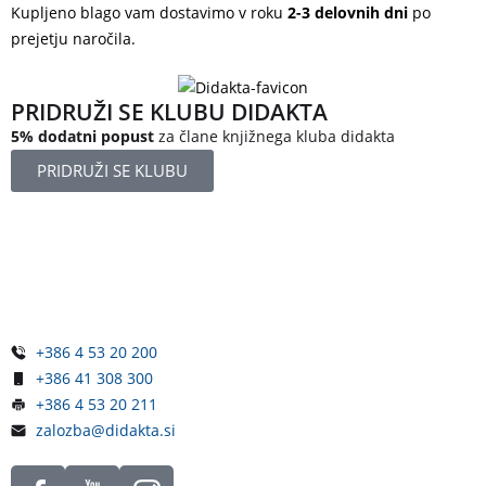
Kupljeno blago vam dostavimo v roku
2-3 delovnih dni
po
prejetju naročila.
PRIDRUŽI SE KLUBU DIDAKTA
5% dodatni popust
za člane knjižnega kluba didakta
PRIDRUŽI SE KLUBU
Železniška ulica 5
4248 Lesce
Slovenija
+386 4 53 20 200
+386 41 308 300
+386 4 53 20 211
zalozba@didakta.si