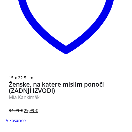
15 x 22.5 cm
Ženske, na katere mislim ponoči
(ZADNJI IZVODI)
Mia Kankimäki
34,99
€
29,99
€
V košarico