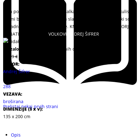
Prva pop rock glasbena kriminalka, ki vas pelje v svet zakulisja z
vsemi bleščicami, ki jih ponuja slava, in temnimi platmi, ki so
navadnim smrtnikom neznane. KNJIGA S PODPISOM AVTORJA!
PONATIS USPEŠNICE.
VOLKOVI ANDREJ ŠIFRER
Na zalogi
Dostavimo v 2 delovnih dneh.
19,99
€
14,99
€
AVTOR:
Andrej Šifrer
ŠTEVILO STRANI:
288
VEZAVA:
broširana
Prelistaj nekaj prvih strani
DIMENZIJE (
š x v
):
135 x 200 cm
Opis