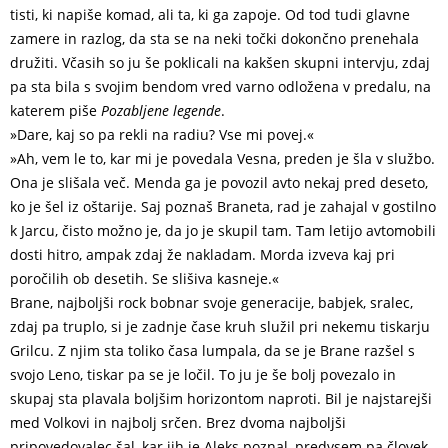
tisti, ki napiše komad, ali ta, ki ga zapoje. Od tod tudi glavne
zamere in razlog, da sta se na neki točki dokončno prenehala
družiti. Včasih so ju še poklicali na kakšen skupni intervju, zdaj
pa sta bila s svojim bendom vred varno odložena v predalu, na
katerem piše
Pozabljene legende
.
»Dare, kaj so pa rekli na radiu? Vse mi povej.«
»Ah, vem le to, kar mi je povedala Vesna, preden je šla v službo.
Ona je slišala več. Menda ga je povozil avto nekaj pred deseto,
ko je šel iz oštarije. Saj poznaš Braneta, rad je zahajal v gostilno
k Jarcu, čisto možno je, da jo je skupil tam. Tam letijo avtomobili
dosti hitro, ampak zdaj že nakladam. Morda izveva kaj pri
poročilih ob desetih. Se slišiva kasneje.«
Brane, najboljši rock bobnar svoje generacije, babjek, sralec,
zdaj pa truplo, si je zadnje čase kruh služil pri nekemu tiskarju
Grilcu. Z njim sta toliko časa lumpala, da se je Brane razšel s
svojo Leno, tiskar pa se je ločil. To ju je še bolj povezalo in
skupaj sta plavala boljšim horizontom naproti. Bil je najstarejši
med Volkovi in najbolj srčen. Brez dvoma najboljši
pripovedovalec šal, kar jih je Aleks poznal, predvsem pa človek,