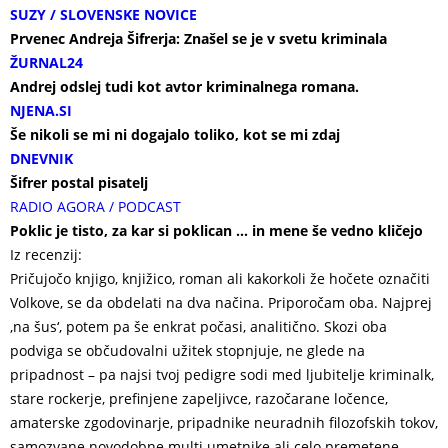
SUZY / SLOVENSKE NOVICE
Prvenec Andreja Šifrerja: Znašel se je v svetu kriminala
ŽURNAL24
Andrej odslej tudi kot avtor kriminalnega romana.
NJENA.SI
Še nikoli se mi ni dogajalo toliko, kot se mi zdaj
DNEVNIK
Šifrer postal pisatelj
RADIO AGORA / PODCAST
Poklic je tisto, za kar si poklican … in mene še vedno kličejo
Iz recenzij:
Pričujočo knjigo, knjižico, roman ali kakorkoli že hočete označiti
Volkove, se da obdelati na dva načina. Priporočam oba. Najprej
‚na šus‘, potem pa še enkrat počasi, analitično. Skozi oba
podviga se občudovalni užitek stopnjuje, ne glede na
pripadnost – pa najsi tvoj pedigre sodi med ljubitelje kriminalk,
stare rockerje, prefinjene zapeljivce, razočarane ločence,
amaterske zgodovinarje, pripadnike neuradnih filozofskih tokov,
samozvane novodobne multi umetnike ali celo premetene