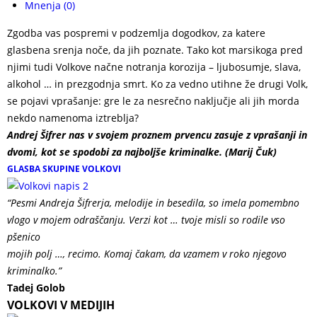
Mnenja (0)
Zgodba vas pospremi v podzemlja dogodkov, za katere
glasbena srenja noče, da jih poznate. Tako kot marsikoga pred
njimi tudi Volkove načne notranja korozija – ljubosumje, slava,
alkohol … in prezgodnja smrt. Ko za vedno utihne že drugi Volk,
se pojavi vprašanje: gre le za nesrečno naključje ali jih morda
nekdo namenoma iztreblja?
ANDREJ ŠIFRER VOLKOVI
Andrej Šifrer nas v svojem proznem prvencu zasuje z vprašanji in
dvomi, kot se spodobi za najboljše kriminalke. (Marij Čuk)
GLASBA SKUPINE VOLKOVI
“Pesmi Andreja Šifrerja, melodije in besedila, so imela pomembno
vlogo v mojem odraščanju. Verzi kot … tvoje misli so rodile vso
pšenico
mojih polj …, recimo. Komaj čakam, da vzamem v roko njegovo
kriminalko.”
Tadej Golob
VOLKOVI V MEDIJIH