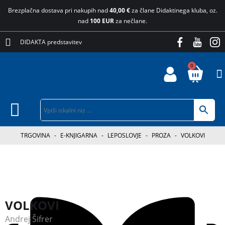
Brezplačna dostava pri nakupih nad
40,00 €
za člane Didaktinega kluba, oz.
nad
100 EUR
za nečlane.
DIDAKTA predstavitev
0
TRGOVINA
-
E-KNJIGARNA
-
LEPOSLOVJE
-
PROZA
-
VOLKOVI
VOLKOVI
Andrej Šifrer