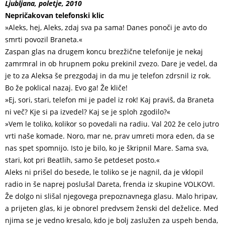
Ljubljana, poletje, 2010
Nepričakovan telefonski klic
»Aleks, hej, Aleks, zdaj sva pa sama! Danes ponoči je avto do
smrti povozil Braneta.«
Zaspan glas na drugem koncu brezžične telefonije je nekaj
zamrmral in ob hrupnem poku prekinil zvezo. Dare je vedel, da
je to za Aleksa še prezgodaj in da mu je telefon zdrsnil iz rok.
Bo že poklical nazaj. Evo ga! Že kliče!
»Ej, sori, stari, telefon mi je padel iz rok! Kaj praviš, da Braneta
ni več? Kje si pa izvedel? Kaj se je sploh zgodilo?«
»Vem le toliko, kolikor so povedali na radiu. Val 202 že celo jutro
vrti naše komade. Noro, mar ne, prav umreti mora eden, da se
nas spet spomnijo. Isto je bilo, ko je škripnil Mare. Sama sva,
stari, kot pri Beatlih, samo še petdeset posto.«
Aleks ni prišel do besede, le toliko se je nagnil, da je vklopil
radio in še naprej poslušal Dareta, frenda iz skupine VOLKOVI.
Že dolgo ni slišal njegovega prepoznavnega glasu. Malo hripav,
a prijeten glas, ki je obnorel predvsem ženski del deželice. Med
njima se je vedno kresalo, kdo je bolj zaslužen za uspeh benda,