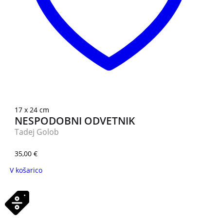
17 x 24 cm
NESPODOBNI ODVETNIK
Tadej Golob
35,00
€
V košarico