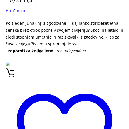
32,98
€
19,00
€
V košarico
Po sledeh junakinj iz zgodovine … Kaj lahko štiridesetletna
ženska brez otrok počne v svojem življenju? Skoči na letalo in
sledi stopnjam umetnic in raziskovalk iz zgodovine, ki so za
časa svojega življenja spreminjale svet.
“Popotniška knjiga leta!”
The Independent
Ženske, na katere mislim ponoči