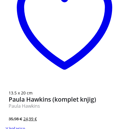
13.5 x 20 cm
Paula Hawkins (komplet knjig)
Paula Hawkins
35,98
€
24,99
€
V košarico