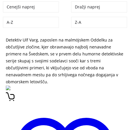
Cenejši naprej
Dražji naprej
A-Z
Z-A
Detektiv Ulf Varg, zaposlen na malmöjskem Oddelku za
občutljive zločine, kjer obravnavajo najbolj nenavadne
primere na Švedskem, se v prvem delu humorne detektivske
serije skupaj s svojimi sodelavci sooči kar s tremi
občutljivimi primeri, ki vključujejo vse od vboda na
nenavadnem mestu pa do srhljivega nočnega dogajanja v
obmorskem letovišču.