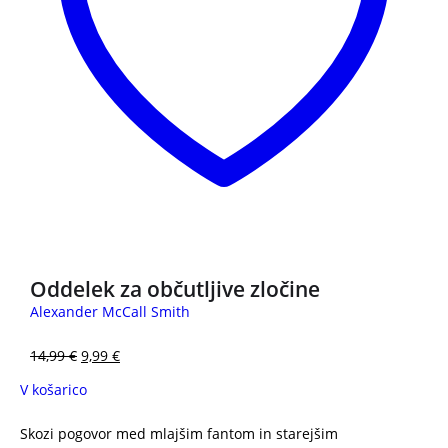
3 za 2
Oddelek za občutljive zločine
Alexander McCall Smith
14,99
€
9,99
€
V košarico
Skozi pogovor med mlajšim fantom in starejšim