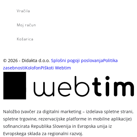
Vračila
Moj račun
Košarica
©
2026
- Didakta d.o.o.
Splošni pogoji poslovanja
Politika
zasebnosti
Kolofon
Piškoti
Webtim
Naložbo (vavčer za digitalni marketing – izdelava spletne strani,
spletne trgovine, rezervacijske platforme in mobilne aplikacije)
sofinancirata Republika Slovenija in Evropska unija iz
Evropskega sklada za regionalni razvoj.