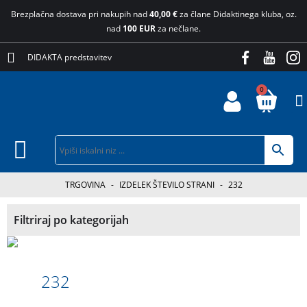
Brezplačna dostava pri nakupih nad
40,00 €
za člane Didaktinega kluba, oz.
nad
100 EUR
za nečlane.
DIDAKTA predstavitev
0
TRGOVINA
-
IZDELEK ŠTEVILO STRANI
-
232
Filtriraj po kategorijah
232