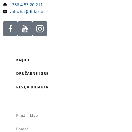
+386 4 53 20 211
zalozba@didakta.si
KNJIGE
DRUŽABNE IGRE
REVIJA DIDAKTA
Knjižni klub
Pomoč