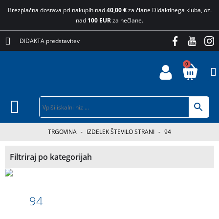
Brezplačna dostava pri nakupih nad
40,00 €
za člane Didaktinega kluba, oz.
nad
100 EUR
za nečlane.
DIDAKTA predstavitev
0
TRGOVINA
-
IZDELEK ŠTEVILO STRANI
-
94
Filtriraj po kategorijah
94