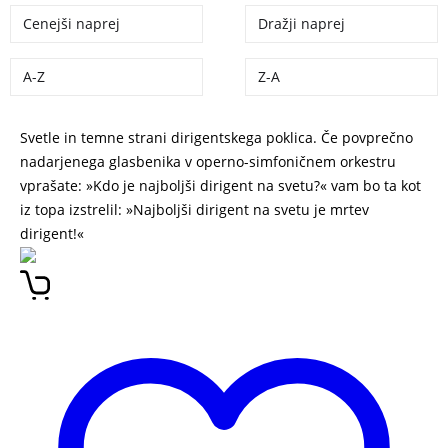
Cenejši naprej
Dražji naprej
A-Z
Z-A
Svetle in temne strani dirigentskega poklica. Če povprečno
nadarjenega glasbenika v operno-simfoničnem orkestru
vprašate: »Kdo je najboljši dirigent na svetu?« vam bo ta kot
iz topa izstrelil: »Najboljši dirigent na svetu je mrtev
dirigent!«