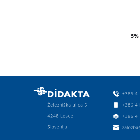
5%
+386 4 
+386 41
Železniška ulica 5
4248 Lesce
+386 4 
Slovenija
zalozba