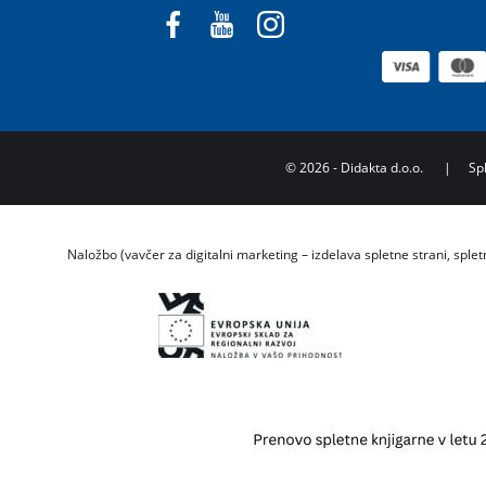
©
2026
- Didakta d.o.o.
|
Sp
Naložbo (vavčer za digitalni marketing – izdelava spletne strani, splet