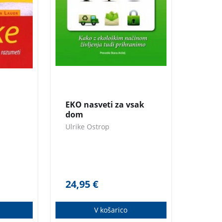
 mačk.
»žepa«. Nasveti v tej knjigi
vam bodo pri tem EKO
podvigu v veliko pomoč.
EKO nasveti za vsak
dom
Ulrike Ostrop
24,95
€
V košarico