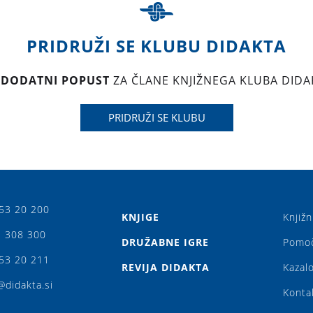
PRIDRUŽI SE KLUBU DIDAKTA
 DODATNI POPUST
ZA ČLANE KNJIŽNEGA KLUBA DIDA
PRIDRUŽI SE KLUBU
53 20 200
KNJIGE
Knjižn
 308 300
DRUŽABNE IGRE
Pomo
53 20 211
REVIJA DIDAKTA
Kazalo
@didakta.si
Konta