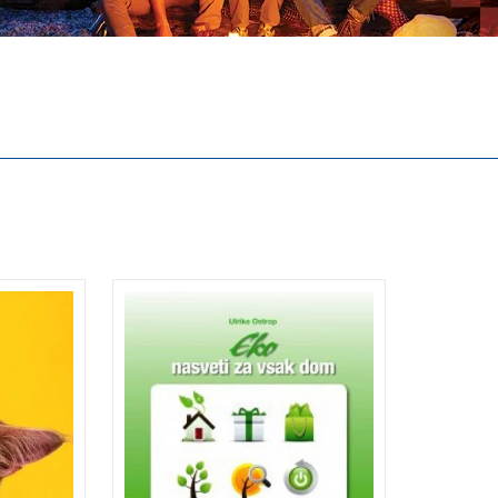
ravilno
Kdor bo varčno in okolju
ti je
prijazno vodil svoje
gospodinjstvo, ne bo
bno
prijazen le do okolja,
temveč tudi do samega
ako za
sebe, do svojega zdravja in
t tudi
končno tudi do svojega