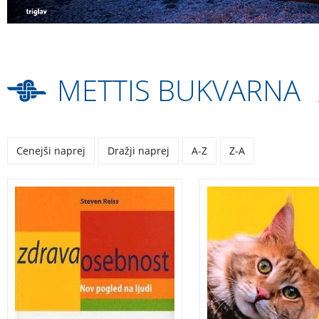
METTIS BUKVARNA
Cenejši naprej
Dražji naprej
A-Z
Z-A
Zdravite samega sebe in
Mačke, kako zanje p
razumite druge! Knjiga
skrbeti in jih razume
predstavlja zanimiv korak
odličen priročnik,
iz psihopatologije v
pregledno in upora
psihologijo vsakdanjega
orodje z vrsto zelo
življenja, ki poskuša
koristnih nasvetov t
slehernika opremiti z
popolne začetnike ko