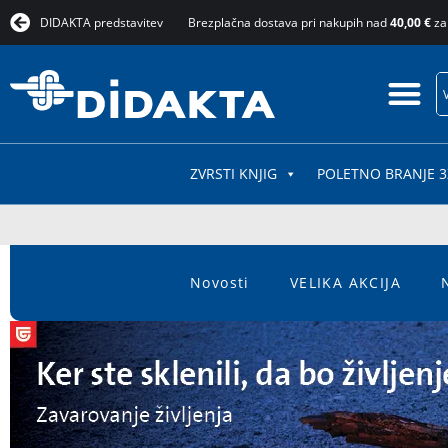
DIDAKTA predstavitev
Brezplačna dostava pri nakupih nad
40,00 €
za
ZVRSTI KNJIG
POLETNO BRANJE 3
Novosti
VELIKA AKCIJA