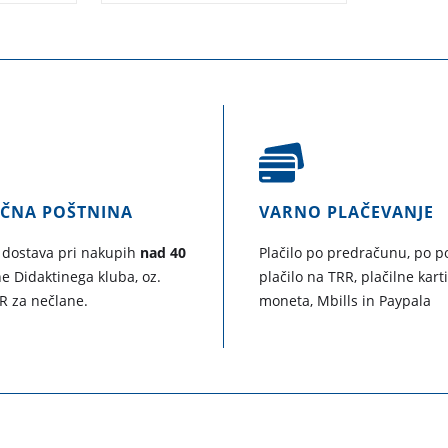
AČNA POŠTNINA
VARNO PLAČEVANJE
 dostava pri nakupih
nad 40
Plačilo po predračunu, po po
e Didaktinega kluba, oz.
plačilo na TRR, plačilne kart
R za nečlane.
moneta, Mbills in Paypala