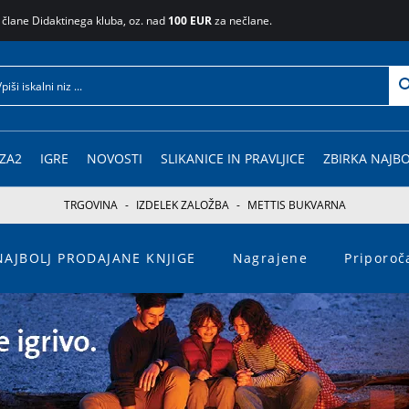
 člane Didaktinega kluba, oz. nad
100 EUR
za nečlane.
ZA2
IGRE
NOVOSTI
SLIKANICE IN PRAVLJICE
ZBIRKA NAJBO
TRGOVINA
-
IZDELEK ZALOŽBA
-
METTIS BUKVARNA
NAJBOLJ PRODAJANE KNJIGE
Nagrajene
Priporo