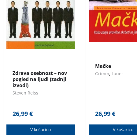
močjo razmišljanja o
dolgoletne skrbnike
lastnem bivanju in bivanju
drugih na odprt in strpen
način.
Zdrava osebnost –
nov pogled na ljudi Steven
Reiss
Mačke
Zdrava osebnost – nov
,
Grimm
Lauer
pogled na ljudi (zadnji
izvodi)
Steven Reiss
26,99
€
26,99
€
V košarico
V košarico