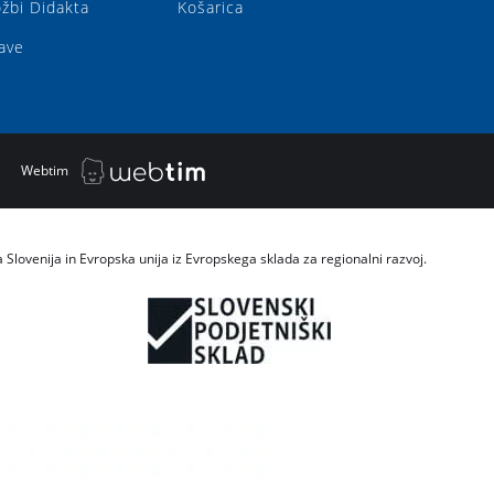
ožbi Didakta
Košarica
ave
|
Webtim
a Slovenija in Evropska unija iz Evropskega sklada za regionalni razvoj.