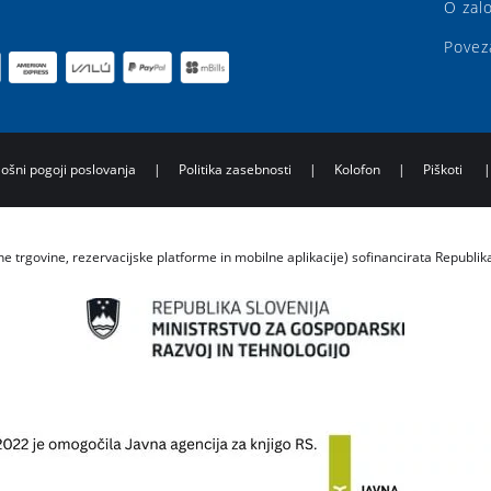
O zal
Povez
lošni pogoji poslovanja
|
Politika zasebnosti
|
Kolofon
|
Piškoti
ne trgovine, rezervacijske platforme in mobilne aplikacije) sofinancirata Republik