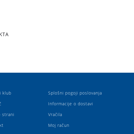
KTA
i klub
Splošni pogoji poslovanja
č
Informacije o dostavi
 strani
Vračila
kt
Moj račun